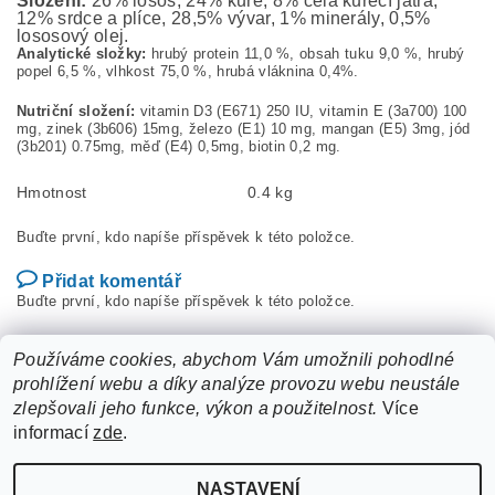
Složení:
26% losos, 24% kuře, 8% celá kuřecí játra,
12% srdce a plíce, 28,5% vývar, 1% minerály, 0,5%
lososový olej.
Analytické složky:
hrubý protein 11,0 %, obsah tuku 9,0 %, hrubý
popel 6,5 %, vlhkost 75,0 %, hrubá vláknina 0,4%.
Nutriční složení:
vitamin D3 (E671) 250 IU, vitamin E (3a700) 100
mg, zinek (3b606) 15mg, železo (E1) 10 mg, mangan (E5) 3mg, jód
(3b201) 0.75mg, měď (E4) 0,5mg, biotin 0,2 mg.
Hmotnost
0.4 kg
Buďte první, kdo napíše příspěvek k této položce.
Přidat komentář
Buďte první, kdo napíše příspěvek k této položce.
Přidat hodnocení
Používáme cookies, abychom Vám umožnili pohodlné
prohlížení webu a díky analýze provozu webu neustále
zlepšovali jeho funkce, výkon a použitelnost.
Více
informací
zde
.
NASTAVENÍ