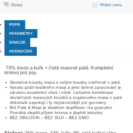
Dotaz
Hlídat cenu
POPIS
PARAMETRY
DISKUZE
HODNOCENÍ
70% losos a kuře + čisté masové paté. Kompletní
krmivo pro psy.
Skutečné kousky masa s celými kousky vnitřností v paté.
Vysoký podíl kvalitního masa a jeho šetrné zpracování je
zárukou excelentní chuti i vůně. Lahodné kombinace
skutečných masových kousků a orgánového masa v paté
dokonale uspokojí i ty nejnáročnější psí gurmány.
Brit Paté & Meat je ideálním doplňkem i ke granulím.
Pomáhá zlepšit příjem krmiva a doplnit tekutiny
BEZ OBILOVIN – BEZ SOJI – BEZ GMO