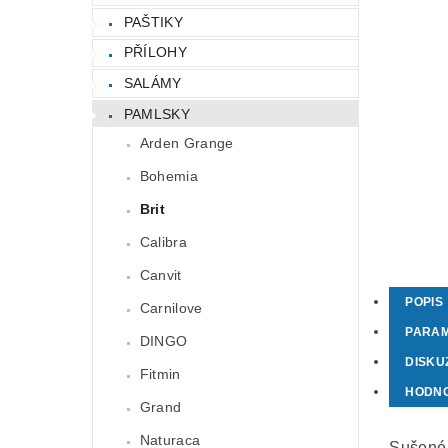
PAŠTIKY
PŘÍLOHY
SALÁMY
PAMLSKY
Arden Grange
Bohemia
Brit
Calibra
Canvit
POPIS
Carnilove
PARA
DINGO
DISKU
Fitmin
HODN
Grand
Naturaca
Sušené 