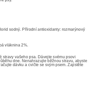
lorid sodný. Přírodní antioxidanty: rozmarýnový
bá vláknina 2%.
é stravy vašeho psa. Dávejte svému psovi
ůběhu dne. Nenahrazujte běžnou stravu, abyste
ekračujte dávku a cvičte se svým psem. Zajistěte