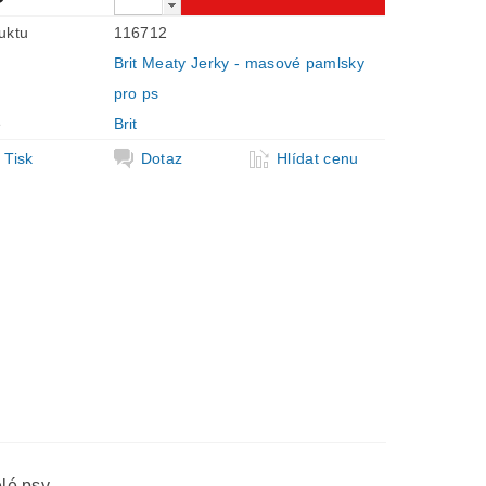
uktu
116712
Brit Meaty Jerky - masové pamlsky
pro ps
e
Brit
Tisk
Dotaz
Hlídat cenu
lé psy.