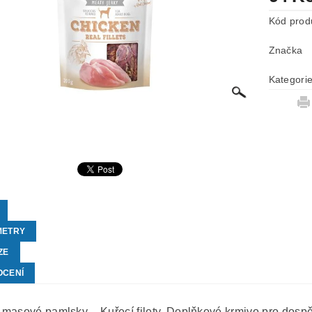
Kód prod
Značka
Kategori
METRY
ZE
OCENÍ
masové pamlsky – Kuřecí filety. Doplňkové krmivo pro dospě