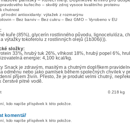
pravdového kuřecího – skvělý zdroj vysoce kvalitního proteinu
á chutnost
 přírodní antioxidanty: výtažek z rozmarýnu
bilovin – Bez barviv – Bez cukru – Bez GMO – Vyrobeno v EU
:
né kuře (85%), glycerín rostlinného původu, lignocelulóza, ch
a výtažky tokoferolu z rostlinných olejů (1b306(i)).
cké složky:
rotein 33%, hrubý tuk 26%, vlhkost 18%, hrubý popel 6%, hru
izovatelná energie: 4,100 kcal/kg.
rky Snack je zdravým, masitým a chutným doplňkem pravideln
a odměnu nebo jako pamlsek během společných chvilek v pr
i denní příjem živin. Přesto, že je produkt velmi chutný, nepř
k čerstvé pitné vodě.
t
0.218 kg
ní, kdo napíše příspěvek k této položce.
at komentář
ní, kdo napíše příspěvek k této položce.