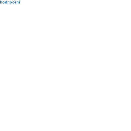
 hodnocení
ením hodnocení souhlasíte s
podmínkami ochrany osobních údajů