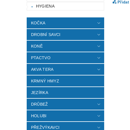
Přidat
HYGIENA
KOČKA
DROBNÍ SAVCI
KONĚ
PTACTVO
AKVA TERA
Vlož
KRMNÝ HMYZ
JEZÍRKA
DRŮBEŽ
HOLUBI
PŘEŽVÝKAVCI