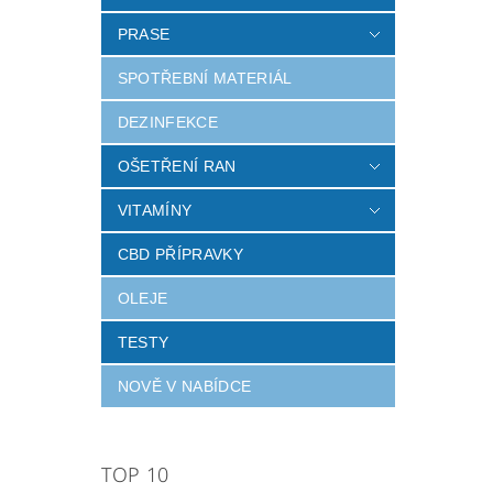
PRASE
SPOTŘEBNÍ MATERIÁL
DEZINFEKCE
OŠETŘENÍ RAN
VITAMÍNY
CBD PŘÍPRAVKY
OLEJE
TESTY
NOVĚ V NABÍDCE
TOP 10