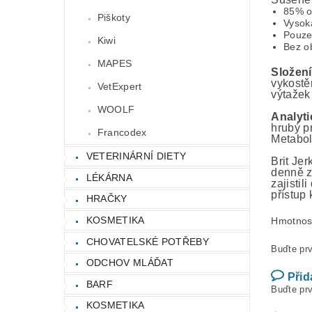
85% o
Piškoty
Vysok
Pouze
Kiwi
Bez o
MAPES
Složení
vykostě
VetExpert
výtažek 
WOOLF
Analyti
hrubý p
Francodex
Metabol
VETERINÁRNÍ DIETY
Brit Je
denně z
LÉKÁRNA
zajistil
přístup 
HRAČKY
KOSMETIKA
Hmotnos
CHOVATELSKÉ POTŘEBY
Buďte prv
ODCHOV MLÁĎAT
Přid
BARF
Buďte prv
KOSMETIKA