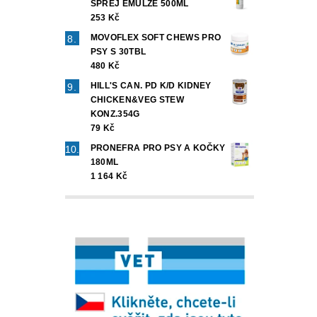
SPREJ EMULZE 500ML
253 Kč
MOVOFLEX SOFT CHEWS PRO
PSY S 30TBL
480 Kč
HILL'S CAN. PD K/D KIDNEY
CHICKEN&VEG STEW
KONZ.354G
79 Kč
PRONEFRA PRO PSY A KOČKY
180ML
1 164 Kč