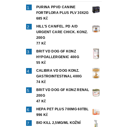
PURINA PPVD CANINE
FORTIFLORA PLUS PLV 30X2G
685 Kč
HILL'S CAN/FEL. PD A/D
URGENT CARE CHICK. KONZ.
200G
77 Kč
BRIT VD DOG GF KONZ
HYPOALLERGENIC 400G
55 Kč
CALIBRA VD DOG KONZ.
GASTROINTESTINAL 400G
74 Kč
BRIT VD DOG GF KONZ RENAL
200G
47 Kč
HEPA PET PLUS 700MG 60TBL
996 Kč
BIO KILL 2,5MG/ML KOŽNÍ