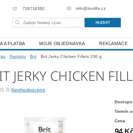
info@zoolife.cz
728718392
A A PLATBA
MOJE OBJEDNÁVKA
REKLAMACE
Pes
Pamlsky
Brit
Brit Jerky Chicken Fillets 200 g
IT JERKY CHICKEN FIL
Neohodnoceno
Dostupn
Termín o
Cena
94 K