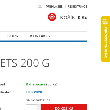
|
PŘIHLÁŠENÍ
REGISTRACE
KOŠÍK:
0 Kč
GDPR
KONTAKTY
LETS 200 G
ost
K dispozici
(83 ks)
deslání:
10.8.2026
84 Kč bez DPH
č