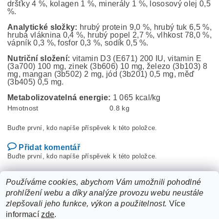
dršťky 4 %, kolagen 1 %, minerály 1 %, lososový olej 0,5
%.
Analytické složky:
hrubý protein 9,0 %, hrubý tuk 6,5 %,
hrubá vláknina 0,4 %, hrubý popel 2,7 %, vlhkost 78,0 %,
vápník 0,3 %, fosfor 0,3 %, sodík 0,5 %.
Nutriční složení:
vitamin D3 (E671) 200 IU, vitamin E
(3a700) 100 mg, zinek (3b606) 10 mg, železo (3b103) 8
mg, mangan (3b502) 2 mg, jód (3b201) 0,5 mg, měď
(3b405) 0,5 mg.
Metabolizovatelná energie:
1 065 kcal/kg
Hmotnost
0.8 kg
Buďte první, kdo napíše příspěvek k této položce.
Přidat komentář
Buďte první, kdo napíše příspěvek k této položce.
Přidat hodnocení
Používáme cookies, abychom Vám umožnili pohodlné
prohlížení webu a díky analýze provozu webu neustále
zlepšovali jeho funkce, výkon a použitelnost.
Více
informací
zde
.