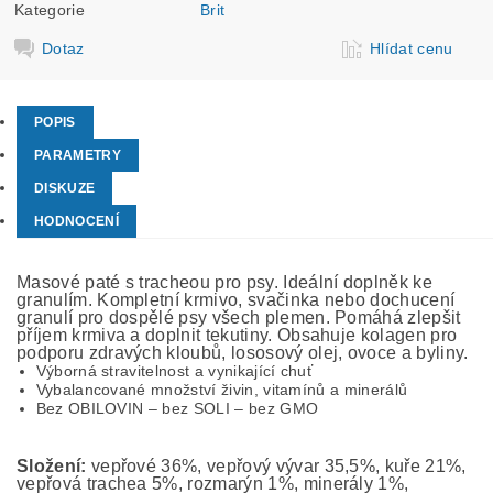
Kategorie
Brit
Dotaz
Hlídat cenu
POPIS
PARAMETRY
DISKUZE
HODNOCENÍ
Masové paté s tracheou pro psy. Ideální doplněk ke
granulím. Kompletní krmivo, svačinka nebo dochucení
granulí pro dospělé psy všech plemen. Pomáhá zlepšit
příjem krmiva a doplnit tekutiny. Obsahuje kolagen pro
podporu zdravých kloubů, lososový olej, ovoce a byliny.
Výborná stravitelnost a vynikající chuť
Vybalancované množství živin, vitamínů a minerálů
Bez OBILOVIN – bez SOLI – bez GMO
Složení:
vepřové 36%, vepřový vývar 35,5%, kuře 21%,
vepřová trachea 5%, rozmarýn 1%, minerály 1%,