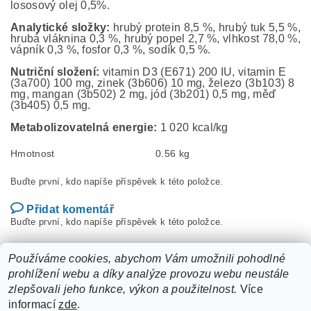
lososový olej 0,5%.
Analytické složky:
hrubý protein 8,5 %, hrubý tuk 5,5 %,
hrubá vláknina 0,3 %, hrubý popel 2,7 %, vlhkost 78,0 %,
vápník 0,3 %, fosfor 0,3 %, sodík 0,5 %.
Nutriční složení:
vitamin D3 (E671) 200 IU, vitamin E
(3a700) 100 mg, zinek (3b606) 10 mg, železo (3b103) 8
mg, mangan (3b502) 2 mg, jód (3b201) 0,5 mg, měď
(3b405) 0,5 mg.
Metabolizovatelná energie:
1 020 kcal/kg
Hmotnost
0.56 kg
Buďte první, kdo napíše příspěvek k této položce.
Přidat komentář
Buďte první, kdo napíše příspěvek k této položce.
Přidat hodnocení
Používáme cookies, abychom Vám umožnili pohodlné
prohlížení webu a díky analýze provozu webu neustále
zlepšovali jeho funkce, výkon a použitelnost.
Více
informací
zde
.