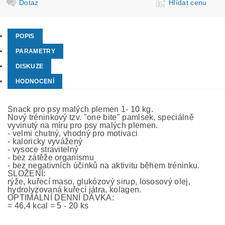
Dotaz
Hlídat cenu
POPIS
PARAMETRY
DISKUZE
HODNOCENÍ
Snack pro psy malých plemen 1- 10 kg.
Nový tréninkový tzv. "one bite" pamlsek, speciálně
vyvinutý na míru pro psy malých plemen.
- velmi chutný, vhodný pro motivaci
- kaloricky vyvážený
- vysoce stravitelný
- bez zátěže organismu
- bez negativních účinků na aktivitu během tréninku.
SLOŽENÍ:
rýže, kuřecí maso, glukózový sirup, lososový olej,
hydrolyzovaná kuřecí játra, kolagen.
OPTIMÁLNÍ DENNÍ DÁVKA:
= 46,4 kcal = 5 - 20 ks