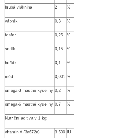
hrubá vláknina
2
%
vápník
0,3
%
fosfor
0,25
%
sodík
0,15
%
hořčík
0,1
%
měď
0,001
%
omega-3 mastné kyseliny
0,2
%
omega-6 mastné kyseliny
0,7
%
Nutriční aditiva v 1 kg:
vitamin A (3a672a)
3 500
IU