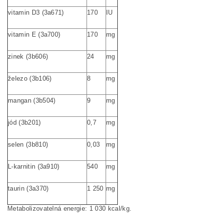
vitamin D
3
(3a671)
170
IU
vitamin E (3a700)
170
mg
zinek (3b606)
24
mg
železo (3b106)
8
mg
mangan (3b504)
9
mg
jód (3b201)
0,7
mg
selen (3b810)
0,03
mg
L-karnitin (3a910)
540
mg
taurin
(3a370)
1 250
mg
Metabolizovatelná
energie:
1 030 kcal/kg
.