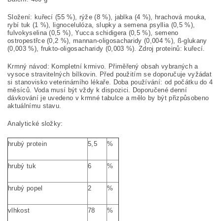
Složení:
kuřecí (55 %), rýže (8 %), jablka (4 %), hrachová mouka,
rybí tuk (1 %), lignocelulóza, slupky a semena
psyllia
(0,5 %),
fulvokyselina
(0,5 %),
Yucca
schidigera
(0,5 %), semeno
ostropestřce (0,2 %),
mannan
-oligosacharidy (0,004 %), ß-
glukany
(0,003 %),
frukto
-
oligosacharidy (0,003 %). Zdroj protein
ů
: kuřecí.
Krmný návod:
Kompletní krmivo. Přiměřený obsah vybraných a
vysoce stravitelných bílkovin. Před použitím se doporučuje vyžádat
si stanovisko veterinárního lékaře. Doba používání: od počátku do 4
měsíců. Voda musí být vždy k dispozici. Doporučené denní
dávkování je uvedeno v krmné tabulce a mělo by být přizpůsobeno
aktuálnímu stavu.
Analytické složky:
hrubý protein
5,5
%
hrubý tuk
6
%
hrubý popel
2
%
vlhkost
78
%