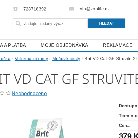
info@zoolife.cz
728718392
A A PLATBA
MOJE OBJEDNÁVKA
REKLAMACE
Kočka
Veterinární diety
Močové cesty
Brit VD Cat GF Struvite 2
IT VD CAT GF STRUVIT
Neohodnoceno
Dostupn
Termín o
Cena
379 