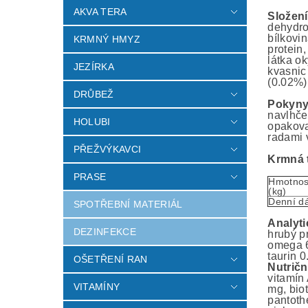
AKVA TERA
Složení
dehydro
bílkovi
KRMNÝ HMYZ
protein
látka o
JEZÍRKA
kvasnic
(0.02%)
DRŮBEŽ
Pokyny
navlhče
HOLUBI
opakova
radami v
PŘEŽVÝKAVCI
Krmná 
PRASE
Hmotnos
(kg)
Denní dá
SPOTŘEBNÍ MATERIÁL
Analyti
DEZINFEKCE
hrubý p
omega 6 
taurin 0
OŠETŘENÍ RAN
Nutričn
vitamín
VITAMÍNY
mg, bio
pantoth