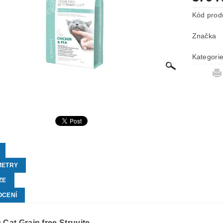
Kód prod
Značka
Kategori
METRY
ZE
OCENÍ
 Cat Grain free Struvite