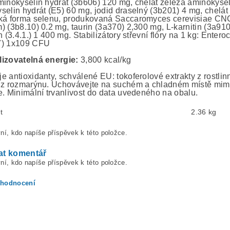
minokyselin hydrát (3b606) 120 mg, chelát železa aminokyse
selin hydrát (E5) 60 mg, jodid draselný (3b201) 4 mg, chelát
ká forma selenu, produkovaná Saccaromyces cerevisiae CN
) (3b8.10) 0.2 mg, taurin (3a370) 2,300 mg, L-karnitin (3a91
an (3.4.1.) 1 400 mg. Stabilizátory střevní flóry na 1 kg: E
7) 1x109 CFU
izovatelná energie:
3,800 kcal/kg
e antioxidanty, schválené EU: tokoferolové extrakty z rostlin
 z rozmarýnu. Uchovávejte na suchém a chladném místě mimo 
e. Minimální trvanlivost do data uvedeného na obalu.
t
2.36 kg
ní, kdo napíše příspěvek k této položce.
at komentář
ní, kdo napíše příspěvek k této položce.
 hodnocení