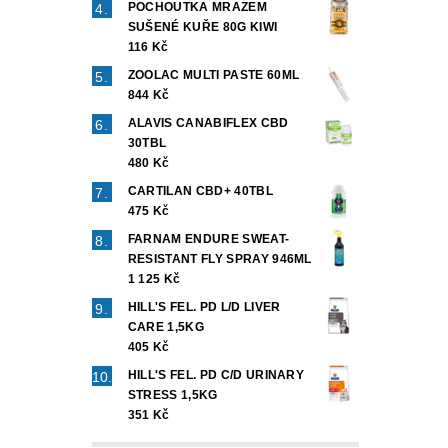
POCHOUTKA MRAZEM
SUŠENÉ KUŘE 80G KIWI
116 Kč
ZOOLAC MULTI PASTE 60ML
844 Kč
ALAVIS CANABIFLEX CBD
30TBL
480 Kč
Vlož
CARTILAN CBD+ 40TBL
475 Kč
FARNAM ENDURE SWEAT-
RESISTANT FLY SPRAY 946ML
1 125 Kč
HILL'S FEL. PD L/D LIVER
CARE 1,5KG
405 Kč
HILL'S FEL. PD C/D URINARY
STRESS 1,5KG
351 Kč