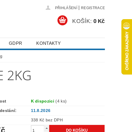
|
PŘIHLÁŠENÍ
REGISTRACE
KOŠÍK:
0 Kč
GDPR
KONTAKTY
kg
E 2KG
ost
K dispozici
(4 ks)
deslání:
11.8.2026
338 Kč bez DPH
Kč