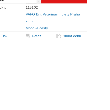
uktu
115102
VAFO Brit Veterinární diety Praha
s.r.o.
e
Močové cesty
Tisk
Dotaz
Hlídat cenu