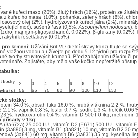
:
vané kuřecí maso (20%), žlutý hrách (16%), protein ze žlutéh
na z kuřecího masa (10%), pohanka, zelený hrách (6%), chlor
, lososový olej (2%), hydrolyzovaná kuřecí játra (2%), minerál
kyselující moč), sušená řasa (0.5%,
Ascophyllum nodosum
), 
 (zdroj mannan-oligosacharidů, 0.022%), β-glukany (0.02%), 
, rakytník řešetlákový (0.015%).
 pro krmení:
Užívání Brit VD dietní stravy konzultujte se s
né vlažnou vodou a užívejte po dobu 5-12 týdnů pro rozpuště
né tvorby struvitových kamenů. Před zahájením užívání či p
eterináře. Zajistěte, aby měla vaše kočka nepřetržitě přístup
tabulka:
t kočky
2
3
4
5
6
8
10
12
vka (g)
55
65
75
80
90
100
110
130
cké složky:
rotein 34.0 %, obsah tuku 16.0 %, hrubá vláknina 2.2 %, hrub
2.1 %, vápník 0.8 %, fosfor 0.7 %, sodík 1.3 %, hořčík 0.06 %
.23 %, hydroxyprolin 0.4 %, vitamín D 500 I.U./kg, methionin 
í přísady v 1kg:
 A (3a672a) 25,000 I.U., vitamín D3 (E671) 500 I.U., vitamín 
tin (3a880) 3 mg, vitamín B1 (3a821) 10 mg, vitamín B2 30 m
enová (3a841) 60 mg, vitamín B6 (3a831) 35 mg, kyselina lis