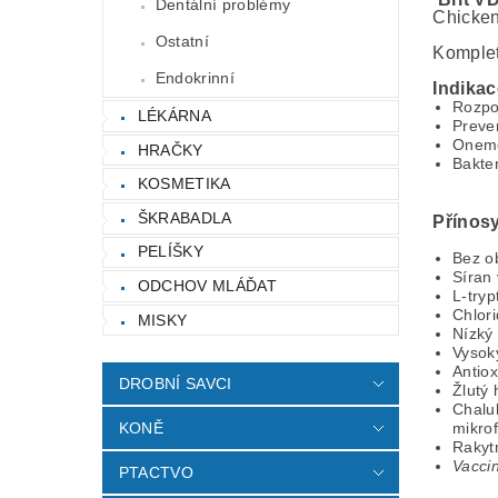
Dentální problémy
Chicken
Ostatní
Komplet
Endokrinní
Indikac
Rozpo
LÉKÁRNA
Preve
Onemo
HRAČKY
Bakter
KOSMETIKA
ŠKRABADLA
Přínos
PELÍŠKY
Bez ob
Síran 
ODCHOV MLÁĎAT
L-tryp
Chlor
MISKY
Nízký
Vysok
Antiox
DROBNÍ SAVCI
Žlutý 
Chalu
mikrof
KONĚ
Rakytn
Vaccin
PTACTVO