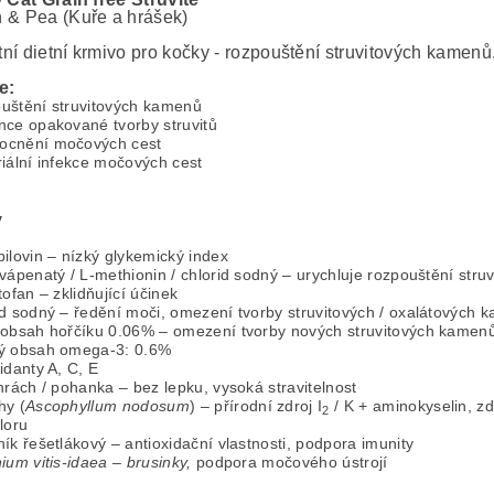
 & Pea (Kuře a hrášek)
ní dietní krmivo pro kočky - rozpouštění struvitových kamenů
e:
uštění struvitových kamenů
nce opakované tvorby struvitů
cnění močových cest
iální infekce močových cest
y
ilovin – nízký glykemický index
vápenatý / L-methionin / chlorid sodný – urychluje rozpouštění str
tofan – zklidňující účinek
id sodný – ředění moči, omezení tvorby struvitových / oxalátových 
 obsah hořčíku 0.06% – omezení tvorby nových struvitových kamen
ý obsah omega-3: 0.6%
idanty A, C, E
hrách / pohanka – bez lepku, vysoká stravitelnost
hy (
Ascophyllum nodosum
) – přírodní zdroj I
/ K + aminokyselin, zd
2
loru
ík řešetlákový – antioxidační vlastnosti, podpora imunity
ium vitis-idaea – brusinky,
podpora močového ústrojí