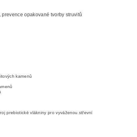
, prevence opakované tvorby struvitů
uvitových kamenů
kamenů
ů
roj prebiotické vlákniny pro vyváženou střevní