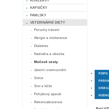
KONZERVY
KAPSIČKY
PAMLSKY
VETERINÁRNÍ DIETY
Poruchy trávení
Alergie a intolerance
Diabetes
Nadváha a obezita
Močové cesty
Jaterní onemocnění
POPIS
Srdce
PARA
Srst a kůže
DISKU
Pohybový aparát
HODN
Rekonvalescence
Brit VD