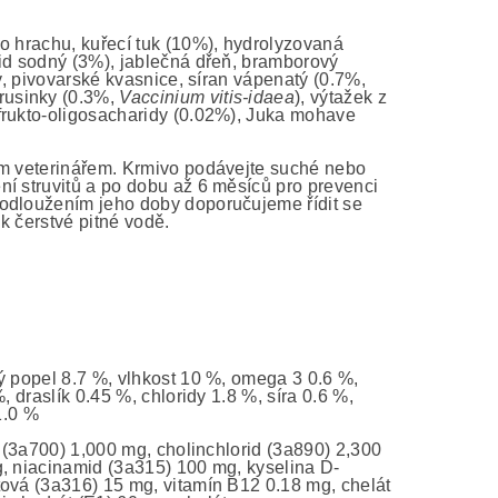
o hrachu, kuřecí tuk (10%), hydrolyzovaná
id sodný (3%), jablečná dřeň, bramborový
y, pivovarské kvasnice, síran vápenatý (0.7%,
brusinky (0.3%,
Vaccinium vitis-idaea
), výtažek z
frukto-oligosacharidy (0.02%), Juka mohave
vým veterinářem. Krmivo podávejte suché nebo
ní struvitů a po dobu až 6 měsíců pro prevenci
rodloužením jeho doby doporučujeme řídit se
 k čerstvé pitné vodě.
ý popel 8.7 %, vlhkost 10 %, omega 3 0.6 %,
, draslík 0.45 %, chloridy 1.8 %, síra 0.6 %,
1.0 %
E (3a700) 1,000 mg, cholinchlorid (3a890) 2,300
g, niacinamid (3a315) 100 mg, kyselina D-
tová (3a316) 15 mg, vitamín B12 0.18 mg, chelát