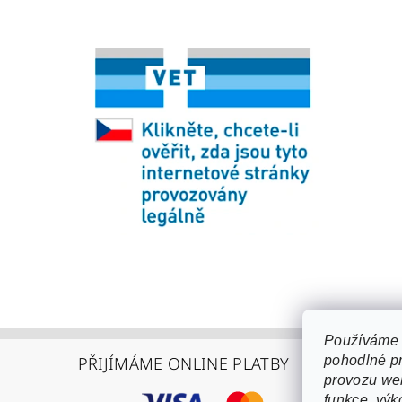
Používáme 
pohodlné pr
PŘIJÍMÁME ONLINE PLATBY
provozu web
funkce, výk