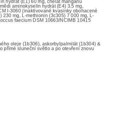
lin hydrát (E1) 60 mg, chelát manganu
 mědi aminokyselin hydrát (E4) 3.5 mg,
CM I-3060 (inaktivované kvasinky obohacené
0) 230 mg, L-methionin (3c305) 7 000 mg, L-
nterococcus faecium DSM 10663/NCIMB 10415
ného oleje (1b306), askorbylpalmitát (1b304) &
přímé sluneční světlo a po otevření znovu