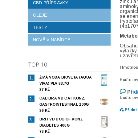
zinku a
CBD PŘÍPRAVKY
aminoky
organic
OLEJE
selenem
tryptof
(4b170
TESTY
Metabol
NOVĚ V NABÍDCE
Obsahuj
výtažky
uzavřet
TOP 10
Hmotnos
ŽIVÁ VODA BIOVETA (AQUA
Buďte prv
VIVA) PLV 83,7G
37 Kč
Přid
Buďte prv
CALIBRA VD CAT KONZ.
GASTROINTESTINAL 200G
Přidat
39 Kč
BRIT VD DOG GF KONZ
DIABETES 400G
73 Kč