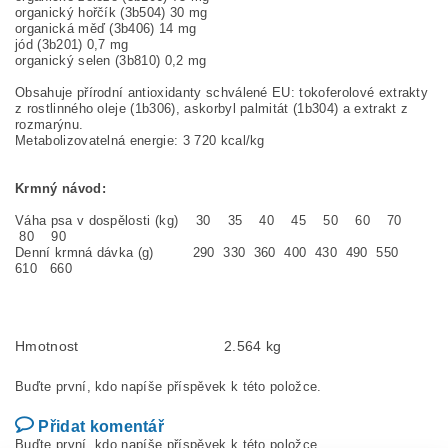
organický hořčík (3b504) 30 mg
organická měď (3b406) 14 mg
jód (3b201) 0,7 mg
organický selen (3b810) 0,2 mg
Obsahuje přírodní antioxidanty schválené EU: tokoferolové extrakty
z rostlinného oleje (1b306), askorbyl palmitát (1b304) a extrakt z
rozmarýnu.
Metabolizovatelná energie: 3 720 kcal/kg
Krmný návod:
Váha psa v dospělosti (kg) 30 35 40 45 50 60 70
80 90
Denní krmná dávka (g) 290 330 360 400 430 490 550
610 660
Hmotnost
2.564 kg
Buďte první, kdo napíše příspěvek k této položce.
Přidat komentář
Buďte první, kdo napíše příspěvek k této položce.