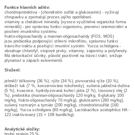
Funkce hlavních aditiv:
chondroprotektiva - (chondroitin sulfát a glukosamin) - vyživují
chrupavku a zpomalují proces jejího opotřebení.
vitaminy a chelátové minerály (vysoce využitelná organická forma
minerálů) - pro správnou funkci organismu, prevenci onemocnění a
posílení imunitního systému.
frukto-oligosacharidy a mannan-oligosacharidy (FOS, MOS)
jsou prebiotika podporující střevní mikroflóru, správnou funkci
trávicího traktu a posilující imunitní systém. Yucca schidigera -
obsahuje chlorofyl, stopové prvky, vitaminy, saponíny a polyfenoly.
Má detoxikační účinky, působí pozitivně na trávicí trakt, snižuje
plynatost a zápach exkrementů.
Složení:
jehněčí bílkoviny (36 %), rýže (34 %), pivovarská rýže (10 %),
drůbeží tuk (7 %, konzervováno tokoferoly), sušená jablečná dužina
(5 %), kvasnice, hydrolyzovaná kuřecí játra (2 %), lososový olej (2
%), prebiotika (mannan-oligosacharidy 120 mg/kg, ß-glukany 100
mg/kg, frukto-oligosacharidy 70 mg/kg), glukosamin (260 mg/kg),
sušený rozmarýn a tymián (200 mg/kg), chondroitinsulfát (160
mg/kg), Yucca schidigera (80 mg/kg), Lactobacillus acidophilus HA -
122 inaktivovaný (15 × 109 buněk/kg).
Analytické složky:
hrubý protein 25 %