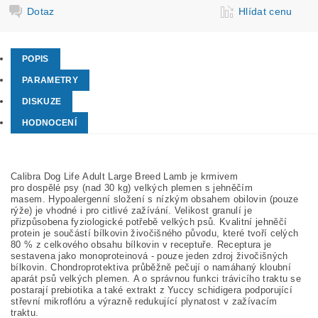
Dotaz
Hlídat cenu
POPIS
PARAMETRY
DISKUZE
HODNOCENÍ
Calibra Dog Life Adult Large Breed Lamb je krmivem
pro dospělé psy (nad 30 kg) velkých plemen s jehněčím
masem. Hypoalergenní složení s nízkým obsahem obilovin (pouze
rýže) je vhodné i pro citlivé zažívání. Velikost granulí je
přizpůsobena fyziologické potřebě velkých psů. Kvalitní jehněčí
protein je součástí bílkovin živočišného původu, které tvoří celých
80 % z celkového obsahu bílkovin v receptuře. Receptura je
sestavena jako monoproteinová - pouze jeden zdroj živočišných
bílkovin. Chondroprotektiva průběžně pečují o namáhaný kloubní
aparát psů velkých plemen. A o správnou funkci trávicího traktu se
postarají prebiotika a také extrakt z Yuccy schidigera podporující
střevní mikroflóru a výrazně redukující plynatost v zažívacím
traktu.