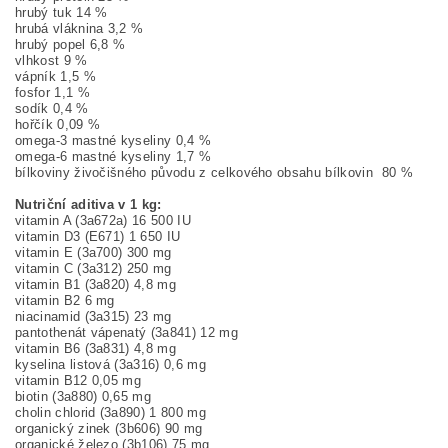
hrubý tuk 14 %
hrubá vláknina 3,2 %
hrubý popel 6,8 %
vlhkost 9 %
vápník 1,5 %
fosfor 1,1 %
sodík 0,4 %
hořčík 0,09 %
omega-3 mastné kyseliny 0,4 %
omega-6 mastné kyseliny 1,7 %
bílkoviny živočišného původu z celkového obsahu bílkovin 80 %
Nutriční aditiva v 1 kg:
vitamin A (3a672a) 16 500 IU
vitamin D3 (E671) 1 650 IU
vitamin E (3a700) 300 mg
vitamin C (3a312) 250 mg
vitamin B1 (3a820) 4,8 mg
vitamin B2 6 mg
niacinamid (3a315) 23 mg
pantothenát vápenatý (3a841) 12 mg
vitamin B6 (3a831) 4,8 mg
kyselina listová (3a316) 0,6 mg
vitamin B12 0,05 mg
biotin (3a880) 0,65 mg
cholin chlorid (3a890) 1 800 mg
organický zinek (3b606) 90 mg
organické železo (3b106) 75 mg