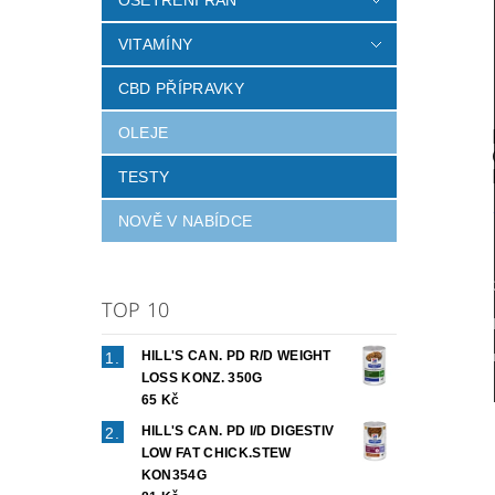
VITAMÍNY
CBD PŘÍPRAVKY
OLEJE
TESTY
NOVĚ V NABÍDCE
TOP 10
HILL'S CAN. PD R/D WEIGHT
LOSS KONZ. 350G
65 Kč
HILL'S CAN. PD I/D DIGESTIV
LOW FAT CHICK.STEW
KON354G