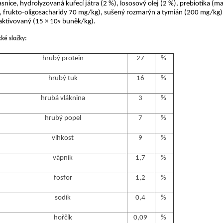
asnice, hydrolyzovaná kuřecí játra (2 %), lososový olej (2 %),
prebiotika
(
ma
,
frukto
-
oligosacharidy 70 mg/kg), sušený rozmarýn a tymián (200 mg/kg)
aktivovaný
(15
×
10
buněk/kg).
9
cké složky
:
hrubý
protein
27
%
hrubý
tuk
16
%
hrubá
vláknina
3
%
hrubý
popel
7
%
vlhkost
9
%
vápník
1,7
%
fosfor
1,2
%
sodík
0,4
%
hořčík
0,09
%