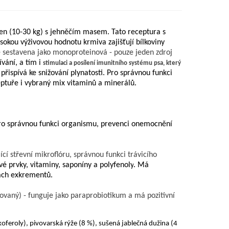
men
(
10-30 kg
) s j
ehněčí
m
mas
em
. Tato receptura s
sokou výživovou hodnotu krmiva zajišťují b
ílkoviny
e sestavena jako
monoproteinová
- pouze jeden zdroj
ívání
, a tím
i
stimul
aci
a pos
ílení
imunitní
ho
systém
u
psa
, který
přispívá ke snižování plynatosti
.
Pro správnou funkci
eptuře
i vybraný
mix vitam
inů
a minerálů
.
pro správnou funkci organismu, prevenci onemocnění
cí střevní mikroflóru, správnou funkci trávicího
vé prvky, vitaminy,
saponíny
a
polyfenoly
. Má
ápach exkrementů.
ovaný) - funguje jako
paraprobiotikum
a má pozitivní
koferoly), pivovarská rýže
(8 %)
, sušená jablečná dužina
(4