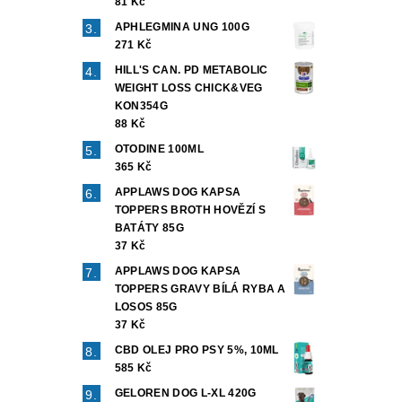
81 Kč
APHLEGMINA UNG 100G
271 Kč
HILL'S CAN. PD METABOLIC
WEIGHT LOSS CHICK&VEG
KON354G
88 Kč
OTODINE 100ML
365 Kč
APPLAWS DOG KAPSA
TOPPERS BROTH HOVĚZÍ S
BATÁTY 85G
37 Kč
APPLAWS DOG KAPSA
TOPPERS GRAVY BÍLÁ RYBA A
LOSOS 85G
37 Kč
CBD OLEJ PRO PSY 5%, 10ML
585 Kč
GELOREN DOG L-XL 420G