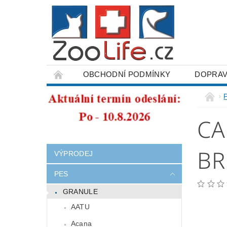
OBCHODNÍ PODMÍNKY
DOPRAV
ODSTOUPENÍ OD SMLOUVY
CA
BR
VÝPRODEJ
PES
GRANULE
AATU
Acana