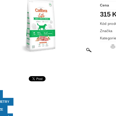
Cena
315 
Kód prod
Značka
Kategori
METRY
ZE