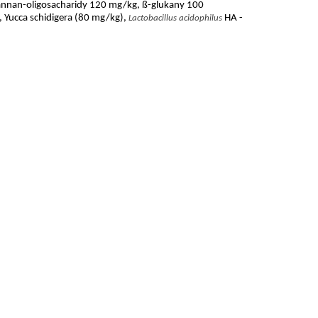
nnan
-oligosacharidy 120 mg/kg, ß-
glukany
100
,
Yucca
schidigera
(80 mg/kg),
HA -
Lactobacillus
acidophilus