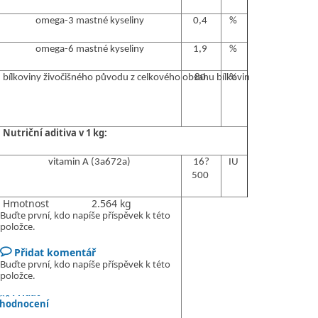
omega-3
mastné
kyseliny
0,4
%
omega-6
mastné
kyseliny
1,9
%
bílkoviny
živočišného
původu
z
celkového
obsahu
80
bílkovin
%
Nutriční
aditiva
v 1 kg:
vitamin A (3a672a)
16?
IU
500
Hmotnost
2.564 kg
Buďte první, kdo napíše příspěvek k této
položce.
Přidat komentář
Buďte první, kdo napíše příspěvek k této
položce.
Přidat
hodnocení