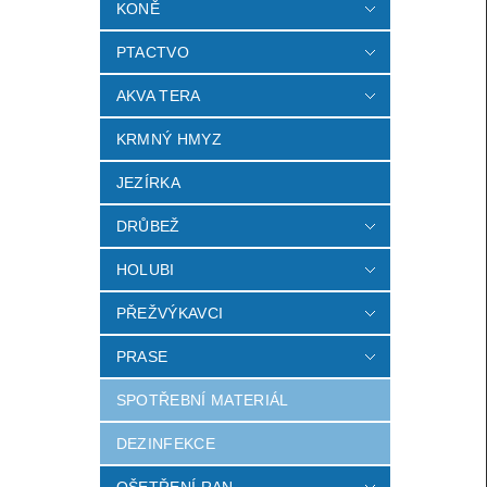
KONĚ
PTACTVO
AKVA TERA
KRMNÝ HMYZ
JEZÍRKA
DRŮBEŽ
HOLUBI
PŘEŽVÝKAVCI
PRASE
SPOTŘEBNÍ MATERIÁL
DEZINFEKCE
OŠETŘENÍ RAN