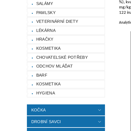
%)
, kv
SALÁMY
mg/kg
PAMLSKY
122
in
VETERINÁRNÍ DIETY
Analyti
LÉKÁRNA
HRAČKY
KOSMETIKA
CHOVATELSKÉ POTŘEBY
ODCHOV MLÁĎAT
BARF
KOSMETIKA
HYGIENA
KOČKA
DROBNÍ SAVCI