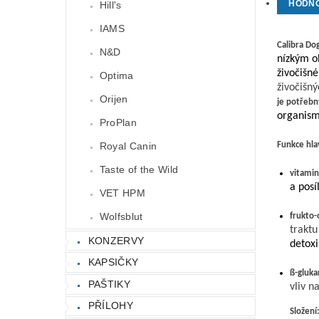
HODN
Hill's
IAMS
Calibra
Do
N&D
nízkým o
živočišn
Optima
živočišný
Orijen
je
potřebný
organism
ProPlan
Royal Canin
Funkce hla
Taste of the Wild
vitamin
a posí
VET HPM
Wolfsblut
frukto
-
traktu
KONZERVY
detoxi
KAPSIČKY
ß-
gluka
PAŠTIKY
vliv n
PŘÍLOHY
Složení