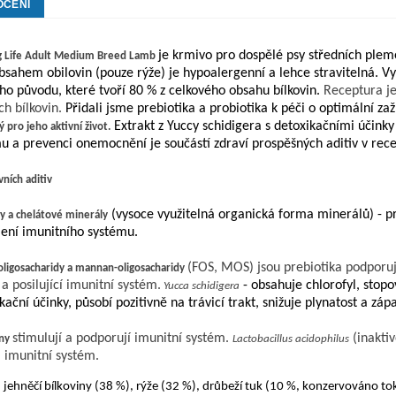
OCENÍ
je krmivo pro
dospěl
é
ps
y
středních ple
g
Life
Adult
Medium
Breed
Lamb
bsahem obilovin (pouze rýže
)
je
hypoalergenní
a lehce stravitelná
.
Vy
ého původu
, které
tvoří 80 % z celkového obsahu bílkovin.
Receptura j
ch bílkovin.
P
řidali jsme
p
rebiotika
a
probiotika
k
p
éči
o optimá
l
ní zaž
E
xtrakt z
Yuccy
s
c
hidigera
s detoxikačními účinky 
 pro jeho aktivní život.
u a prevenci onemocnění je součástí zdraví prospěšných aditiv
v rec
vních aditiv
(vysoce využitelná organická forma minerálů) - 
y a chelátové minerály
lení imunitního systému.
(FOS, MOS) jsou
prebiotika
podporují
oligosacharidy a
mannan
-oligosacharidy
 a posilující imunitní systém.
- obsahuje chlorofyl, stopo
Yucca
schidigera
kační účinky, působí pozitivně na trávicí trakt, snižuje plynatost a z
stimulují a podporují imunitní systém.
(inaktiv
ny
Lactobacillus
acidophilus
a imunitní systém.
jehněčí bílkoviny (38 %), rýže
(32 %)
, drůbeží tuk (10 %,
konzervov
áno
to
: