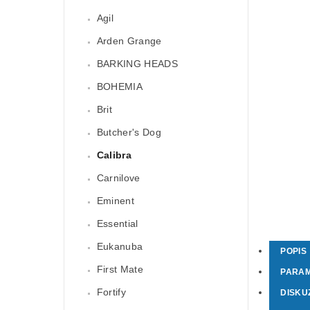
Agil
Arden Grange
BARKING HEADS
BOHEMIA
Brit
Butcher's Dog
Calibra
Carnilove
Eminent
Essential
Eukanuba
POPIS
First Mate
PARA
Fortify
DISKU