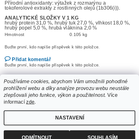
Přírodní antioxidanty: výtažek z rozmarýnu a
tokoferolové extrakty z rostlinných olejů (1b306(i)).
ANALYTICKÉ SLOŽKY V 1 KG
hrubý protein 31,0 %, hrubý tuk 27,0 %, vlhkost 18,0 %,
hrubý popel 5,0 %, hrubá vláknina 2,0 %
Hmotnost
0.105 kg
Buďte první, kdo napíše příspěvek k této položce.
Přidat komentář
Buďte první, kdo napíše příspěvek k této položce.
Přidat hodnocení
Používáme cookies, abychom Vám umožnili pohodlné
prohlížení webu a díky analýze provozu webu neustále
zlepšovali jeho funkce, výkon a použitelnost.
Více
informací
zde
.
NASTAVENÍ
Upravit nastavení cookies
2026 ©
ZooLife.cz
, všechna práva vyhrazena
Vytvořil Shoptet
ODMÍTNOUT
SOUHLASÍM