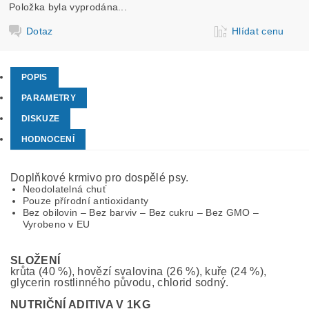
Položka byla vyprodána...
Dotaz
Hlídat cenu
POPIS
PARAMETRY
DISKUZE
HODNOCENÍ
Doplňkové krmivo pro dospělé psy.
Neodolatelná chuť
Pouze přírodní antioxidanty
Bez obilovin – Bez barviv – Bez cukru – Bez GMO –
Vyrobeno v EU
SLOŽENÍ
krůta (40 %), hovězí svalovina (26 %), kuře (24 %),
glycerin rostlinného původu, chlorid sodný.
NUTRIČNÍ ADITIVA V 1KG