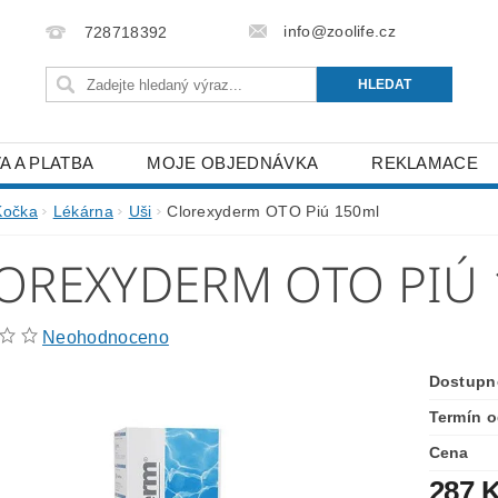
info@zoolife.cz
728718392
A A PLATBA
MOJE OBJEDNÁVKA
REKLAMACE
Kočka
Lékárna
Uši
Clorexyderm OTO Piú 150ml
OREXYDERM OTO PIÚ
Neohodnoceno
Dostupn
Termín o
Cena
287 