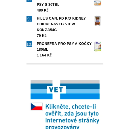
PSY S 30TBL
480 Kč
HILL'S CAN. PD K/D KIDNEY
CHICKEN&VEG STEW
KONZ.354G
79 Kč
PRONEFRA PRO PSY A KOČKY
180ML
1 164 Kč