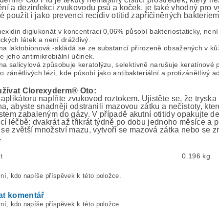
ění a dezinfekci zvukovodu psů a koček, je také vhodný pro vyč
 použít i jako prevenci recidiv otitid zapříčiněných bakterie
exidin diglukonát v koncentraci 0,06% působí bakteriostaticky, není
ckých látek a není dráždivý.
na laktobionová -skládá se ze substancí přirozeně obsažených v kůži
e jeho antimikrobiální účinek.
na salicylová způsobuje keratolýzu, selektivně narušuje keratinové
o zánětlivých lézí, kde působí jako antibakteriální a protizánětlivý a
užívat Clorexyderm® Oto:
aplikátoru naplňte zvukovod roztokem. Ujistěte se, že tryska
ha, abyste snadněji odstranili mazovou zátku a nečistoty, kte
stem zabaleným do gázy. V případě akutní otitidy opakujte d
cí léčbě: dvakrát až třikrát týdně po dobu jednoho měsíce a 
e se zvětší množství mazu, vytvoří se mazová zátka nebo se z
.
t
0.196 kg
ní, kdo napíše příspěvek k této položce.
at komentář
ní, kdo napíše příspěvek k této položce.