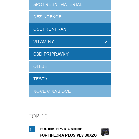
SPOTŘEBNÍ MATERIÁL
DEZINFEKCE
OŠETŘENÍ RAN
VITAMÍNY
CBD PŘÍPRAVKY
OLEJE
TESTY
NOVĚ V NABÍDCE
TOP 10
PURINA PPVD CANINE
FORTIFLORA PLUS PLV 30X2G