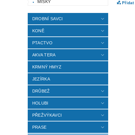
MISKY
Přidat
DROBNÍ SAVCI
KONĚ
PTACTVO
AKVA TERA
KRMNÝ HMYZ
JEZÍRKA
Vlož
DRŮBEŽ
HOLUBI
PŘEŽVÝKAVCI
PRASE