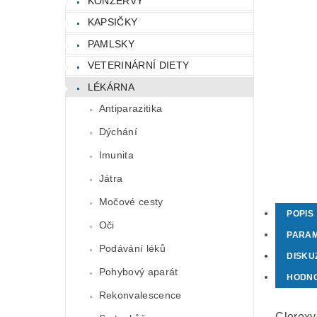
KONZERVY
KAPSIČKY
PAMLSKY
VETERINÁRNÍ DIETY
LÉKÁRNA
Antiparazitika
Dýchání
Imunita
Játra
Močové cesty
POPIS
Oči
PARA
Podávání léků
DISKU
Pohybový aparát
HODN
Rekonvalescence
Clorexy