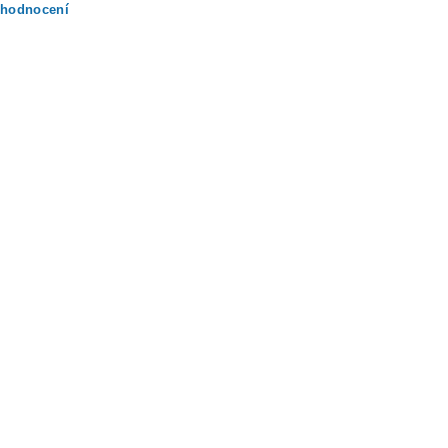
 hodnocení
ením hodnocení souhlasíte s
podmínkami ochrany osobních údajů