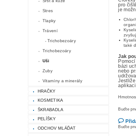
Srst a kůže
pro čišt
je možné
Stres
Chlorh
Tlapky
organi
Kyseli
Trávení
zvyšuj
Kyseli
Trichobezoáry
také d
Trichobezoáry
Jak po
Uši
Pomocí 
bázi uc
Zuby
nebo pr
udržova
Jestliž
Vitamíny a minerály
aplikaci
HRAČKY
Hmotnos
KOSMETIKA
Buďte prv
ŠKRABADLA
PELÍŠKY
Přid
Buďte prv
ODCHOV MLÁĎAT