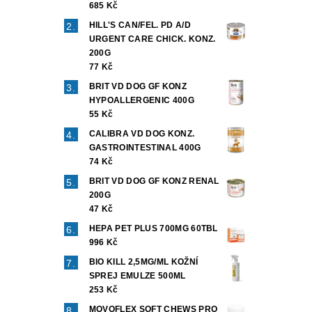
685 Kč
HILL'S CAN/FEL. PD A/D
URGENT CARE CHICK. KONZ.
200G
77 Kč
BRIT VD DOG GF KONZ
HYPOALLERGENIC 400G
55 Kč
CALIBRA VD DOG KONZ.
GASTROINTESTINAL 400G
74 Kč
BRIT VD DOG GF KONZ RENAL
200G
47 Kč
HEPA PET PLUS 700MG 60TBL
996 Kč
BIO KILL 2,5MG/ML KOŽNÍ
SPREJ EMULZE 500ML
253 Kč
MOVOFLEX SOFT CHEWS PRO