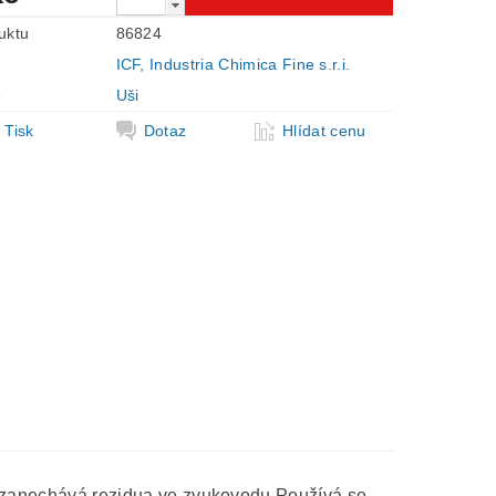
uktu
86824
ICF, Industria Chimica Fine s.r.i.
e
Uši
Tisk
Dotaz
Hlídat cenu
 nezanechává rezidua ve zvukovodu.Používá se