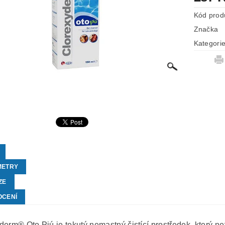
Kód prod
Značka
Kategori
METRY
ZE
OCENÍ
derm® Oto Piú je tekutý nemastný čistící prostředek, který