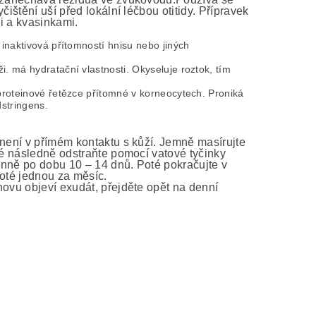
ištění uší před lokální léčbou otitidy. Přípravek
mi a kvasinkami.
 inaktivová přítomností hnisu nebo jiných
. má hydratační vlastnosti. Okyseluje roztok, tím
 proteinové řetězce přítomné v korneocytech. Proniká
dstringens.
 není v přímém kontaktu s kůží. Jemně masírujte
ré následně odstraňte pomocí vatové tyčinky
enně po dobu 10 – 14 dnů. Poté pokračujte v
poté jednou za měsíc.
novu objeví exudát, přejděte opět na denní