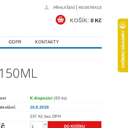
|
PŘIHLÁŠENÍ
REGISTRACE
KOŠÍK:
0 Kč
GDPR
KONTAKTY
 150ML
ost
K dispozici
(63 ks)
deslání:
10.8.2026
237 Kč bez DPH
Kč