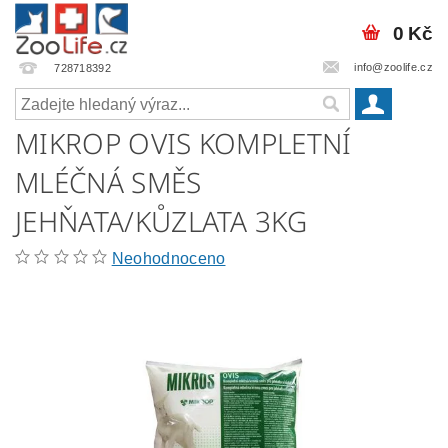
0 Kč
info@zoolife.cz
728718392
MIKROP OVIS KOMPLETNÍ
MLÉČNÁ SMĚS
JEHŇATA/KŮZLATA 3KG
Neohodnoceno