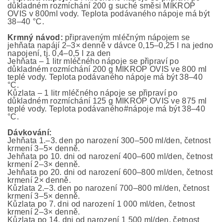
důkladném rozmíchání 200 g suché směsi MIKROP
OVIS v 800ml vody. Teplota podávaného nápoje má být
38–40 °C.
Krmný návod:
připraveným mléčným nápojem se
jehňata napájí 2–3× denně v dávce 0,15–0,25 l na jedno
napojení, tj. 0,4–0,5 l za den
Jehňata – 1 litr mléčného nápoje se připraví po
důkladném rozmíchání 200 g MIKROP OVIS ve 800 ml
teplé vody. Teplota podávaného nápoje má být 38–40
°C.
Kůzlata – 1 litr mléčného nápoje se připraví po
důkladném rozmíchání 125 g MIKROP OVIS ve 875 ml
teplé vody. Teplota podávaného#nápoje má být 38–40
°C.
Dávkování:
Jehňata 1.–3. den po narození 300–500 ml/den, četnost
krmení 3–5× denně.
Jehňata po 10. dni od narození 400–600 ml/den, četnost
krmení 2–3× denně.
Jehňata po 20. dni od narození 600–800 ml/den, četnost
krmení 2× denně.
Kůzlata 2.–3. den po narození 700–800 ml/den, četnost
krmení 3–5× denně.
Kůzlata po 7. dni od narození 1 000 ml/den, četnost
krmení 2–3× denně.
Kůzlata po 14. dni od narození 1 500 ml/den, četnost