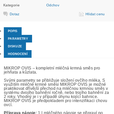
Kategorie
Odchov
Dotaz
Hlídat cenu
POPIS
PARAMETRY
DISKUZE
HODNOCENÍ
MIKROP OVIS – kompletní mléčná krmná směs pro
jehňata a kůzlata.
Svými parametry se přibližuje složení ovčího mléka. S
využitím mléčné krmné směsi MIKROP OVIS je možné
praktikovat dřívější přechod na mléčnou krmnou směs v
systému dvojího bahnění ročně, nebo trojího bahnění za
2 roky. Vhodný je i v případě úhynu kojící bahnice.
MIKROP OVIS je předpokladem pro intenzifikaci chovu
ovcí.
Příprava nápoje:
1 l mléčného nápoje se připraví po