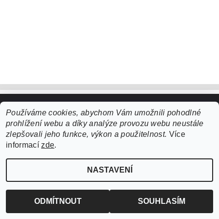
Používáme cookies, abychom Vám umožnili pohodlné
Upravit nastavení cookies
2026 ©
ZooLife.cz
, všechna práva vyhrazena
prohlížení webu a díky analýze provozu webu neustále
Vytvořil Shoptet
zlepšovali jeho funkce, výkon a použitelnost.
Více
informací
zde
.
NASTAVENÍ
ODMÍTNOUT
SOUHLASÍM