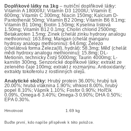
Doplňkové látky na 1kg
– nutriční doplňkové látky:
Vitamín A 18000IU; Vitamín D3 1200IU; Vitamín E
600mg; Vitamín C 300mg; Niacin 150mg; Kalcium D-
Pantothenát 50mg; Vitamín B2 20mg; Vitamín B6 8.1mg;
Vitamín B1 10mg; Biotin 1.50mg; Kyselina listová
1.50mg; Vitamín B12 0.1mg; Cholin chlorid 2500mg;
Betakaroten 1.5mg; Zinek (chelát zinku hydroxy analogu
methioninu): 163.8mg; Mangan (chelát manganu
hydroxy analogu methioninu): 64.6mg; Železo
(chelátová forma Železa(II), hydrát): 58.3mg; Měď (chelát
mědi hydroxy analogu methioninu): 15.8mg; DL-
Metionin, technicky čistý 5000mg; Taurin 4000mg; L-
karnitin 300mg. Senzorické doplňkové látky: extrakt ze
zeleného čaje 100mg; extrakt z rozmarýnu. Antioxidanty:
extrakty tokoferolu z rostlinných olejů.
Analytické složky:
Hrubý protein 36.00%; hrubý tuk
20.00%; hrubá vláknina 1.90%; vlhkost 8.00%, hrubý
popel 8.10%; Vápník 1.10%; Fosfor 0.90%; Hořčík
0.09%, Omega-6 3.40%; Omega-3 0.90%; DHA 0.50%;
EPA 0.30%.
Hmotnost
1.69 kg
Buďte první, kdo napíše příspěvek k této položce.