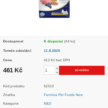
Dostupnost
K dispozici
(44 ks)
Termín odeslání:
11.8.2026
Cena
412 Kč bez DPH
461 Kč
Kód produktu
52513
Značka
Farmina Pet Foods New
Kategorie
N&D