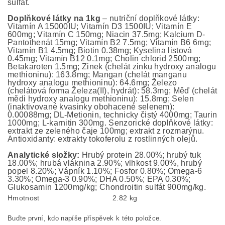
sulfát.
Doplňkové látky na 1kg
– nutriční doplňkové látky:
Vitamín A 15000IU; Vitamín D3 1500IU; Vitamín E
600mg; Vitamín C 150mg; Niacin 37.5mg; Kalcium D-
Pantothenát 15mg; Vitamín B2 7.5mg; Vitamín B6 6mg;
Vitamín B1 4.5mg; Biotin 0.38mg; Kyselina listová
0.45mg; Vitamín B12 0.1mg; Cholin chlorid 2500mg;
Betakaroten 1.5mg; Zinek (chelát zinku hydroxy analogu
methioninu): 163.8mg; Mangan (chelát manganu
hydroxy analogu methioninu): 64.6mg; Železo
(chelátová forma Železa(II), hydrát): 58.3mg; Měď (chelát
mědi hydroxy analogu methioninu): 15.8mg; Selen
(inaktivované kvasinky obohacené selenem):
0.00088mg; DL-Metionin, technicky čistý 4000mg; Taurin
1000mg; L-karnitin 300mg. Senzorické doplňkové látky:
extrakt ze zeleného čaje 100mg; extrakt z rozmarýnu.
Antioxidanty: extrakty tokoferolu z rostlinných olejů.
Analytické složky:
Hrubý protein 28.00%; hrubý tuk
18.00%; hrubá vláknina 2.90%; vlhkost 9.00%, hrubý
popel 8.20%; Vápník 1.10%; Fosfor 0.80%; Omega-6
3.30%; Omega-3 0.90%; DHA 0.50%; EPA 0.30%;
Glukosamin 1200mg/kg; Chondroitin sulfát 900mg/kg.
Hmotnost
2.82 kg
Buďte první, kdo napíše příspěvek k této položce.