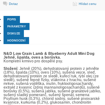
Dotaz
Hlídat cenu
POPIS
PARAMETRY
DISKUZE
HODNOCENÍ
N&D Low Grain Lamb & Blueberry Adult Mini Dog
Jehně, špalda, oves a borůvka.
Kompletní krmivo pro dospělé psy.
Složení:
Jehně (20%), dehydratovaný protein z jehněte
(18%), špalda (10%), oves (10%), sušená vejce, sleď,
dehydratovaný protein ze sledě, kuřecí tuk, rybí olej (ze
sledě), sušené řepné řízky, vláknina z hrachu, sušené
mrkve, sušená vojtěška, inulin, fruktooligosacharidy,
extrakt z kvasnic (zdroj mannanoligosacharidů), sušené
borůvky (0,5%), sušená jablka, sušené granátové jablko,
sušený sladký pomeranč, sušený špenát, semena
Psyllium husk (0,3%), chlorid sodný, sušené pivovarské
kvasnice, kurkuma (0,2%), glukosamin, chondroitin