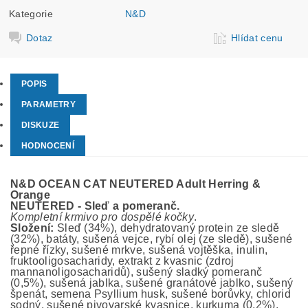
Kategorie
N&D
Dotaz
Hlídat cenu
POPIS
PARAMETRY
DISKUZE
HODNOCENÍ
N&D OCEAN CAT NEUTERED Adult Herring &
Orange
NEUTERED - Sle
ď
a pomeranč.
Kompletní krmivo pro dospělé kočky
.
Složení:
Sleď (34%), dehydratovaný protein ze sledě
(32%), batáty, sušená vejce, rybí olej (ze sledě), sušené
řepné řízky, sušené mrkve, sušená vojtěška, inulin,
fruktooligosacharidy, extrakt z kvasnic (zdroj
mannanoligosacharidů), sušený sladký pomeranč
(0,5%), sušená jablka, sušené granátové jablko, sušený
špenát, semena Psyllium husk, sušené borůvky, chlorid
sodný, sušené pivovarské kvasnice, kurkuma (0,2%).