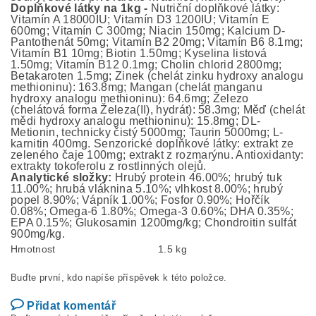
Doplňkové látky na 1kg
-
Nutriční doplňkové látky:
Vitamín A 18000IU; Vitamín D3 1200IU; Vitamín E
600mg; Vitamín C 300mg; Niacin 150mg; Kalcium D-
Pantothenát 50mg; Vitamín B2 20mg; Vitamín B6 8.1mg;
Vitamín B1 10mg; Biotin 1.50mg; Kyselina listová
1.50mg; Vitamín B12 0.1mg; Cholin chlorid 2800mg;
Betakaroten 1.5mg; Zinek (chelát zinku hydroxy analogu
methioninu): 163.8mg; Mangan (chelát manganu
hydroxy analogu methioninu): 64.6mg; Železo
(chelátová forma Železa(II), hydrát): 58.3mg; Měď (chelát
mědi hydroxy analogu methioninu): 15.8mg; DL-
Metionin, technicky čistý 5000mg; Taurin 5000mg; L-
karnitin 400mg. Senzorické doplňkové látky: extrakt ze
zeleného čaje 100mg; extrakt z rozmarýnu. Antioxidanty:
extrakty tokoferolu z rostlinných olejů.
Analytické složky:
Hrubý protein 46.00%; hrubý tuk
11.00%; hrubá vláknina 5.10%; vlhkost 8.00%; hrubý
popel 8.90%; Vápník 1.00%; Fosfor 0.90%; Hořčík
0.08%; Omega-6 1.80%; Omega-3 0.60%; DHA 0.35%;
EPA 0.15%; Glukosamin 1200mg/kg; Chondroitin sulfát
900mg/kg.
Hmotnost
1.5 kg
Buďte první, kdo napíše příspěvek k této položce.
Přidat komentář