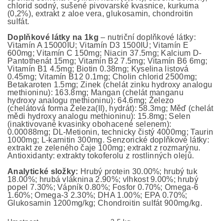
chlorid sodný, sušené pivovarské kvasnice, kurkuma
(0,2%), extrakt z aloe vera, glukosamin, chondroitin
sulfát.
Doplňkové látky na 1kg
– nutriční doplňkové látky:
Vitamín A 15000IU; Vitamín D3 1500IU; Vitamín E
600mg; Vitamín C 150mg; Niacin 37.5mg; Kalcium D-
Pantothenát 15mg; Vitamín B2 7.5mg; Vitamín B6 6mg;
Vitamín B1 4.5mg; Biotin 0.38mg; Kyselina listová
0.45mg; Vitamín B12 0.1mg; Cholin chlorid 2500mg;
Betakaroten 1.5mg; Zinek (chelát zinku hydroxy analogu
methioninu): 163.8mg; Mangan (chelát manganu
hydroxy analogu methioninu): 64.6mg; Železo
(chelátová forma Železa(II), hydrát): 58.3mg; Měď (chelát
mědi hydroxy analogu methioninu): 15.8mg; Selen
(inaktivované kvasinky obohacené selenem):
0.00088mg; DL-Metionin, technicky čistý 4000mg; Taurin
1000mg; L-karnitin 300mg. Senzorické doplňkové látky:
extrakt ze zeleného čaje 100mg; extrakt z rozmarýnu.
Antioxidanty: extrakty tokoferolu z rostlinných olejů.
Analytické složky:
Hrubý protein 30.00%; hrubý tuk
18.00%; hrubá vláknina 2.90%; vlhkost 9.00%; hrubý
popel 7.30%; Vápník 0.80%; Fosfor 0.70%; Omega-6
1.60%; Omega-3 2.30%; DHA 1.00%; EPA 0.70%;
Glukosamin 1200mg/kg; Chondroitin sulfát 900mg/kg.