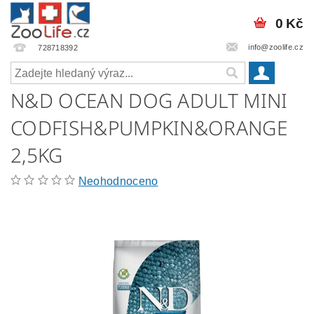
0 Kč
info@zoolife.cz
728718392
N&D OCEAN DOG ADULT MINI
CODFISH&PUMPKIN&ORANGE
2,5KG
Neohodnoceno