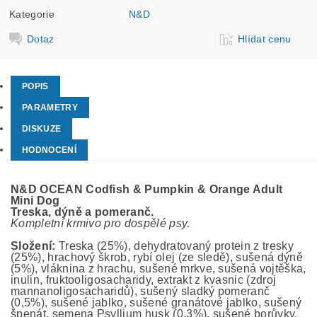
Kategorie
N&D
Dotaz
Hlídat cenu
POPIS
PARAMETRY
DISKUZE
HODNOCENÍ
N&D OCEAN Codfish & Pumpkin & Orange Adult
Mini Dog
Treska, dýně a pomeranč.
Kompletní krmivo pro dospělé psy.
Složení:
Treska (25%), dehydratovaný protein z tresky
(25%), hrachový škrob, rybí olej (ze sledě), sušená dýně
(5%), vláknina z hrachu, sušené mrkve, sušená vojtěška,
inulin, fruktooligosacharidy, extrakt z kvasnic (zdroj
mannanoligosacharidů), sušený sladký pomeranč
(0,5%), sušené jablko, sušené granátové jablko, sušený
špenát, semena Psyllium husk (0,3%), sušené borůvky,