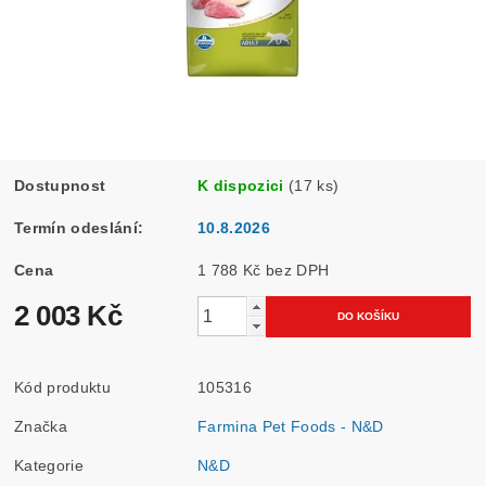
Dostupnost
K dispozici
(17 ks)
Termín odeslání:
10.8.2026
Cena
1 788 Kč bez DPH
2 003 Kč
Kód produktu
105316
Značka
Farmina Pet Foods - N&D
Kategorie
N&D