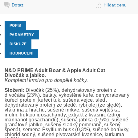
Dotaz
Hlídat cenu
POPIS
PARAMETRY
DISKUZE
HODNOCENÍ
N&D PRIME Adult Boar & Apple Adult Cat
Divočák
a jablko.
Kompletní krmivo pro
dospělé kočky.
Složení:
Divočák (25%), dehydratovaný protein z
divočáka (23%), batáty, vykostěné kuře, dehydratovaný
kuřecí protein, kuřecí tuk, sušená vejce, sleď,
dehydratovaný protein ze sledě, rybí olej (ze sledě),
vláknina z hrachu, sušené mrkve, sušená vojtěška,
inulin, fruktooligosacharidy, extrakt z kvasnic (zdroj
mannanoligosacharidů), sušená jablka (0,5%), sušené
granátové jablko, sušený sladký pomeranč, sušený
špenát, semena Psyllium husk (0,3%), sušené borůvky,
chlorid sodný, sušené pivovarské kvasnice, kurkuma