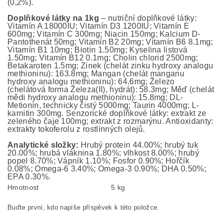
(0,2%).
Doplňkové látky na 1kg
– nutriční doplňkové látky:
Vitamín A 18000IU; Vitamín D3 1200IU; Vitamín E
600mg; Vitamín C 300mg; Niacin 150mg; Kalcium D-
Pantothenát 50mg; Vitamín B2 20mg; Vitamín B6 8.1mg;
Vitamín B1 10mg; Biotin 1.50mg; Kyselina listová
1.50mg; Vitamín B12 0.1mg; Cholin chlorid 2500mg;
Betakaroten 1.5mg; Zinek (chelát zinku hydroxy analogu
methioninu): 163.8mg; Mangan (chelát manganu
hydroxy analogu methioninu): 64.6mg; Železo
(chelátová forma Železa(II), hydrát): 58.3mg; Měď (chelát
mědi hydroxy analogu methioninu): 15.8mg; DL-
Metionin, technicky čistý 5000mg; Taurin 4000mg; L-
karnitin 300mg. Senzorické doplňkové látky: extrakt ze
zeleného čaje 100mg; extrakt z rozmarýnu. Antioxidanty:
extrakty tokoferolu z rostlinných olejů.
Analytické složky:
Hrubý protein 44.00%; hrubý tuk
20.00%; hrubá vláknina 1.80%; vlhkost 8.00%; hrubý
popel 8.70%; Vápník 1.10%; Fosfor 0.90%; Hořčík
0.08%; Omega-6 3.40%; Omega-3 0.90%; DHA 0.50%;
EPA 0.30%.
Hmotnost
5 kg
Buďte první, kdo napíše příspěvek k této položce.