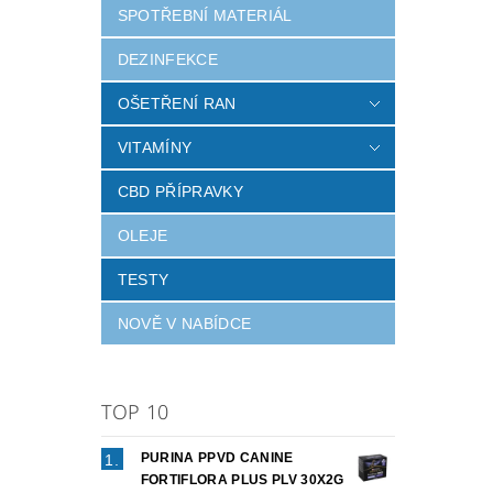
SPOTŘEBNÍ MATERIÁL
DEZINFEKCE
OŠETŘENÍ RAN
VITAMÍNY
CBD PŘÍPRAVKY
OLEJE
TESTY
NOVĚ V NABÍDCE
TOP 10
PURINA PPVD CANINE
FORTIFLORA PLUS PLV 30X2G