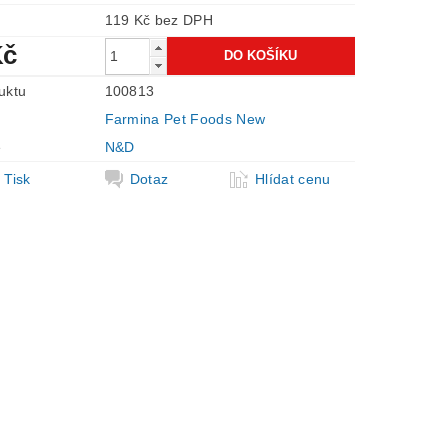
119 Kč bez DPH
Kč
uktu
100813
Farmina Pet Foods New
e
N&D
Tisk
Dotaz
Hlídat cenu