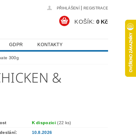
|
PŘIHLÁŠENÍ
REGISTRACE
KOŠÍK:
0 Kč
GDPR
KONTAKTY
nate 300g
CHICKEN &
ost
K dispozici
(22 ks)
deslání:
10.8.2026