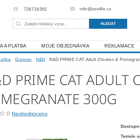
info@zoolife.cz
728718392
A A PLATBA
MOJE OBJEDNÁVKA
REKLAMACE
Kočka
Granule
N&D
N&D PRIME CAT Adult Chicken & Pomegra
D PRIME CAT ADULT 
MEGRANATE 300G
Neohodnoceno
Dostupn
Termín o