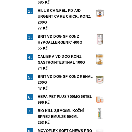
685 Kč
HILL'S CAN/FEL. PD A/D
URGENT CARE CHICK. KONZ.
200G
77 Kč
BRIT VD DOG GF KONZ
HYPOALLERGENIC 400G
55 Kč
CALIBRA VD DOG KONZ.
GASTROINTESTINAL 400G
74 Kč
BRIT VD DOG GF KONZ RENAL
200G
47 Kč
HEPA PET PLUS 700MG 60TBL
996 Kč
BIO KILL 2,5MG/ML KOŽNÍ
SPREJ EMULZE 500ML
253 Kč
MOVOFLEX SOFT CHEWS PRO