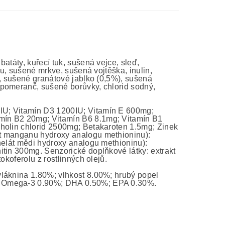
atáty, kuřecí tuk, sušená vejce, sleď,
hu, sušené mrkve, sušená vojtěška, inulin,
), sušené granátové jablko (0,5%), sušená
 pomeranč, sušené borůvky, chlorid sodný,
00IU; Vitamín D3 1200IU; Vitamín E 600mg;
mín B2 20mg; Vitamín B6 8.1mg; Vitamín B1
Cholin chlorid 2500mg; Betakaroten 1.5mg; Zinek
át manganu hydroxy analogu methioninu):
helát mědi hydroxy analogu methioninu):
itin 300mg. Senzorické doplňkové látky: extrakt
okoferolu z rostlinných olejů.
láknina 1.80%; vlhkost 8.00%; hrubý popel
%; Omega-3 0.90%; DHA 0.50%; EPA 0.30%.