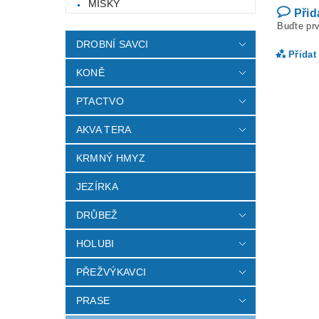
MISKY
Přid
Buďte prv
DROBNÍ SAVCI
Přidat
KONĚ
PTACTVO
AKVA TERA
KRMNÝ HMYZ
JEZÍRKA
DRŮBEŽ
Vlož
HOLUBI
PŘEŽVÝKAVCI
PRASE