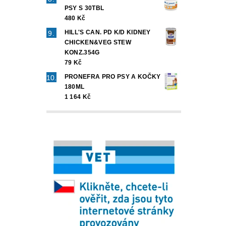
PSY S 30TBL
480 Kč
HILL'S CAN. PD K/D KIDNEY
CHICKEN&VEG STEW
KONZ.354G
79 Kč
PRONEFRA PRO PSY A KOČKY
180ML
1 164 Kč