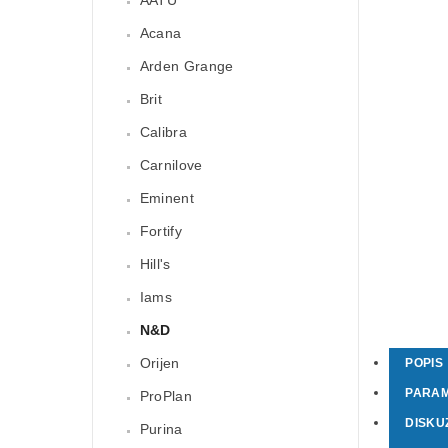
Acana
Arden Grange
Brit
Calibra
Carnilove
Eminent
Fortify
Hill's
Iams
N&D
Orijen
POPIS
PARA
ProPlan
DISKU
Purina