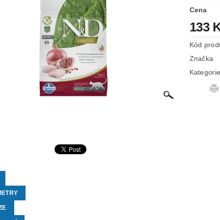
Cena
133 
Kód prod
Značka
Kategori
METRY
ZE