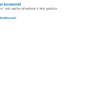
at komentář
ní, kdo napíše příspěvek k této položce.
 hodnocení
ením hodnocení souhlasíte s
podmínkami ochrany osobních údajů