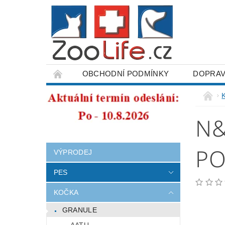
OBCHODNÍ PODMÍNKY
DOPRAV
ODSTOUPENÍ OD SMLOUVY
N&
PO
VÝPRODEJ
PES
KOČKA
GRANULE
AATU