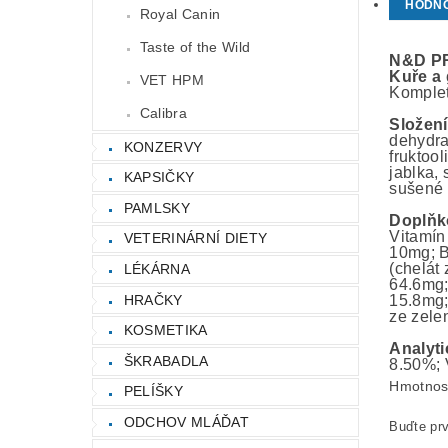
HODN
Royal Canin
Taste of the Wild
N&D
P
Kuře
a
VET HPM
Komplet
Calibra
Složen
dehydrat
KONZERVY
fruktoo
jablka,
KAPSIČKY
sušené 
PAMLSKY
Doplňk
Vitamín
VETERINÁRNÍ DIETY
10mg; B
(chelát
LÉKÁRNA
64.6mg;
HRAČKY
15.8mg;
ze zelen
KOSMETIKA
Analyti
ŠKRABADLA
8.50%; 
Hmotnos
PELÍŠKY
ODCHOV MLÁĎAT
Buďte prv