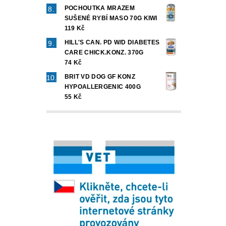
POCHOUTKA MRAZEM
SUŠENÉ RYBÍ MASO 70G KIWI
119 Kč
HILL'S CAN. PD W/D DIABETES
CARE CHICK.KONZ. 370G
74 Kč
BRIT VD DOG GF KONZ
HYPOALLERGENIC 400G
55 Kč