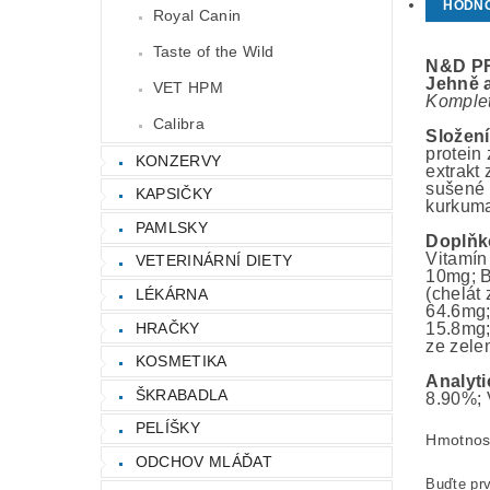
HODN
Royal Canin
Taste of the Wild
N&D PR
Jehně 
VET HPM
Komplet
Calibra
Složení
protein 
KONZERVY
extrakt
sušené 
KAPSIČKY
kurkuma
PAMLSKY
Doplňk
Vitamín
VETERINÁRNÍ DIETY
10mg; B
(chelát
LÉKÁRNA
64.6mg;
HRAČKY
15.8mg;
ze zelen
KOSMETIKA
Analyti
ŠKRABADLA
8.90%; 
PELÍŠKY
Hmotnos
ODCHOV MLÁĎAT
Buďte prv