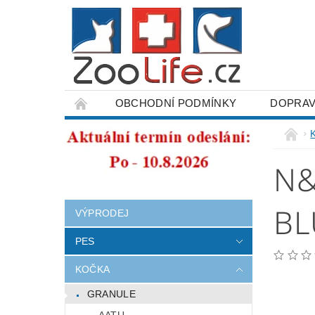
OBCHODNÍ PODMÍNKY
DOPRAV
ODSTOUPENÍ OD SMLOUVY
N&
BL
VÝPRODEJ
PES
KOČKA
GRANULE
AATU