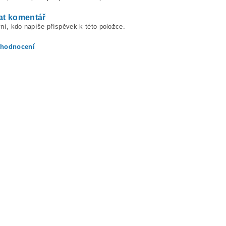
at komentář
ní, kdo napíše příspěvek k této položce.
 hodnocení
ením hodnocení souhlasíte s
podmínkami ochrany osobních údajů