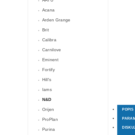
Acana
Arden Grange
Brit
Calibra
Carnilove
Eminent
Fortify
Hill's
Iams
N&D
Orijen
POPIS
PARA
ProPlan
DISKU
Purina