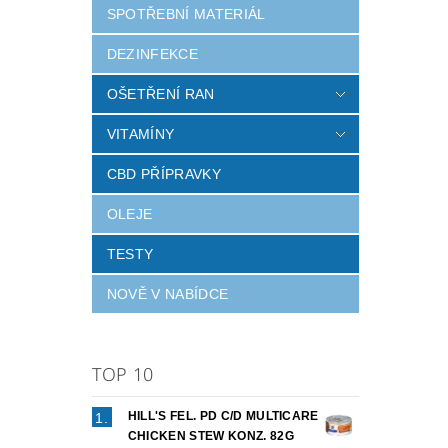
SPOTŘEBNÍ MATERIÁL
DEZINFEKCE
OŠETŘENÍ RAN
VITAMÍNY
CBD PŘÍPRAVKY
OLEJE
TESTY
NOVĚ V NABÍDCE
TOP 10
HILL'S FEL. PD C/D MULTICARE
CHICKEN STEW KONZ. 82G