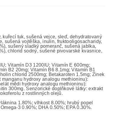
, kuřecí tuk, sušená vejce, sleď, dehydratovaný
e, sušená vojtěška, inulin, fruktooligosacharidy,
5%), sušený sladký pomeranč, sušená jablka,
%), chlorid sodný, sušené pivovarské kvasnice,
00IU; Vitamín D3 1200IU; Vitamín E 600mg;
mín B2 20mg; Vitamín B6 8.1mg; Vitamín B1
Cholin chlorid 2500mg; Betakaroten 1.5mg; Zinek
át manganu hydroxy analogu methioninu):
helát mědi hydroxy analogu methioninu):
itin 300mg. Senzorické doplňkové látky: extrakt
okoferolu z rostlinných olejů.
láknina 1.80%; vlhkost 8.00%; hrubý popel
%; Omega-3 0.90%; DHA 0.50%; EPA 0.30%.