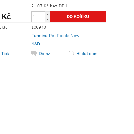
2 107 Kč bez DPH
 Kč
uktu
106943
Farmina Pet Foods New
e
N&D
Tisk
Dotaz
Hlídat cenu