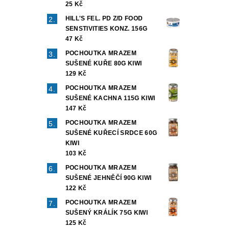
25 Kč
HILL'S FEL. PD Z/D FOOD
SENSTIVITIES KONZ. 156G
47 Kč
POCHOUTKA MRAZEM
SUŠENÉ KUŘE 80G KIWI
129 Kč
POCHOUTKA MRAZEM
SUŠENÉ KACHNA 115G KIWI
147 Kč
POCHOUTKA MRAZEM
SUŠENÉ KUŘECÍ SRDCE 60G
KIWI
103 Kč
POCHOUTKA MRAZEM
SUŠENÉ JEHNĚČÍ 90G KIWI
122 Kč
POCHOUTKA MRAZEM
SUŠENÝ KRÁLÍK 75G KIWI
125 Kč