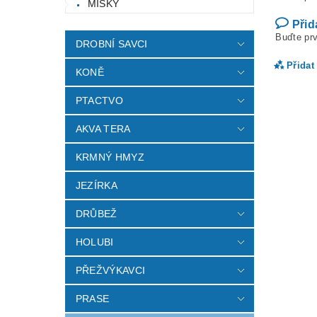
MISKY
Přid
Buďte prv
DROBNÍ SAVCI
Přidat
KONĚ
PTACTVO
AKVA TERA
KRMNÝ HMYZ
JEZÍRKA
DRŮBEŽ
HOLUBI
Vlož
PŘEŽVÝKAVCI
PRASE