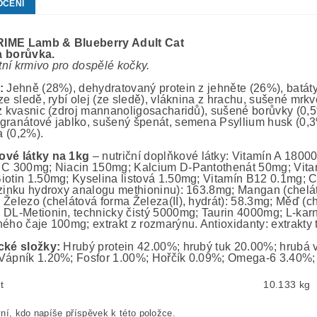
OCENÍ
IME Lamb & Blueberry Adult Cat
a borůvka.
ní krmivo pro dospělé kočky.
:
Jehně (28%), dehydratovaný protein z jehněte (26%), batáty
ze sledě, rybí olej (ze sledě), vláknina z hrachu, sušené mrkv
 z kvasnic (zdroj mannanoligosacharidů), sušené borůvky (0,
granátové jablko, sušený špenát, semena Psyllium husk (0,3
 (0,2%).
ové látky na 1kg
– nutriční doplňkové látky: Vitamín A 180
 C 300mg; Niacin 150mg; Kalcium D-Pantothenát 50mg; Vita
iotin 1.50mg; Kyselina listová 1.50mg; Vitamín B12 0.1mg; 
 zinku hydroxy analogu methioninu): 163.8mg; Mangan (chel
 Železo (chelátová forma Železa(II), hydrát): 58.3mg; Měď (c
 DL-Metionin, technicky čistý 5000mg; Taurin 4000mg; L-karn
ého čaje 100mg; extrakt z rozmarýnu. Antioxidanty: extrakty t
cké složky:
Hrubý protein 42.00%; hrubý tuk 20.00%; hrubá v
Vápník 1.20%; Fosfor 1.00%; Hořčík 0.09%; Omega-6 3.40
t
10.133 kg
ní, kdo napíše příspěvek k této položce.