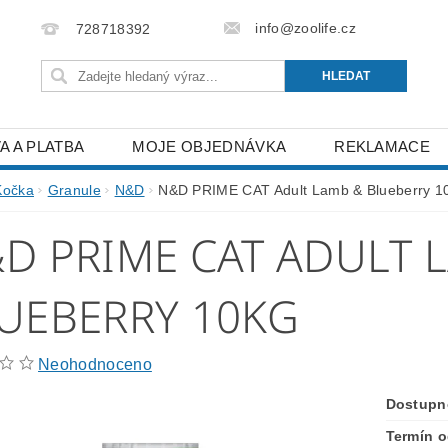
info@zoolife.cz
728718392
A A PLATBA
MOJE OBJEDNÁVKA
REKLAMACE
Kočka
Granule
N&D
N&D PRIME CAT Adult Lamb & Blueberry 1
D PRIME CAT ADULT 
UEBERRY 10KG
Neohodnoceno
Dostupn
Termín o