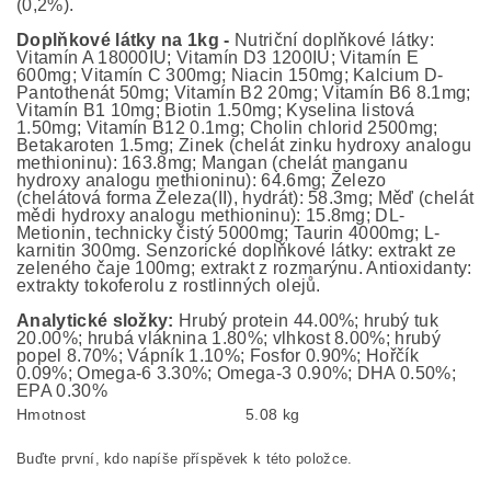
(0,2%).
Doplňkové látky na 1kg -
Nutriční doplňkové látky:
Vitamín A 18000IU; Vitamín D3 1200IU; Vitamín E
600mg; Vitamín C 300mg; Niacin 150mg; Kalcium D-
Pantothenát 50mg; Vitamín B2 20mg; Vitamín B6 8.1mg;
Vitamín B1 10mg; Biotin 1.50mg; Kyselina listová
1.50mg; Vitamín B12 0.1mg; Cholin chlorid 2500mg;
Betakaroten 1.5mg; Zinek (chelát zinku hydroxy analogu
methioninu): 163.8mg; Mangan (chelát manganu
hydroxy analogu methioninu): 64.6mg; Železo
(chelátová forma Železa(II), hydrát): 58.3mg; Měď (chelát
mědi hydroxy analogu methioninu): 15.8mg; DL-
Metionin, technicky čistý 5000mg; Taurin 4000mg; L-
karnitin 300mg. Senzorické doplňkové látky: extrakt ze
zeleného čaje 100mg; extrakt z rozmarýnu. Antioxidanty:
extrakty tokoferolu z rostlinných olejů.
Analytické složky:
Hrubý protein 44.00%; hrubý tuk
20.00%; hrubá vláknina 1.80%; vlhkost 8.00%; hrubý
popel 8.70%; Vápník 1.10%; Fosfor 0.90%; Hořčík
0.09%; Omega-6 3.30%; Omega-3 0.90%; DHA 0.50%;
EPA 0.30%
Hmotnost
5.08 kg
Buďte první, kdo napíše příspěvek k této položce.