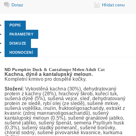
Dotaz
Hlídat cenu
POPIS
PARAMETRY
DISKUZE
HODNOCENÍ
ND Pumpkin
Duck & Cantaloupe Melon Adult Cat
Kachna, dýně a kantalupský meloun.
Kompletní krmivo pro dospělé kočky.
Složení:
Vykostěná kachna (30%), dehydratovaný
protein z kachny (28%), hrachový škrob, kuřecí tuk,
sušená dýně (5%), sušená vejce, sleď, dehydratovaný
protein ze sledě, rybí olej (ze sledě), sušené mrkve,
sušená vojtěška, inulin, fruktooligosacharidy, extrakt z
kvasnic (zdroj mannanoligosacharidů), sušený
kantalupský meloun (0.5%), sušené granátové jablko,
sušené jablko, sušený špenát, semena Psyllium husk
(0,3%), sušený sladký pomeranč, sušené borůvky,
chlorid sodný, sušené pivovarské kvasnice, kurkuma