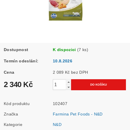
Dostupnost
K dispozici
(7 ks)
Termín odeslání:
10.8.2026
Cena
2 089 Kč bez DPH
2 340 Kč
Kód produktu
102407
Značka
Farmina Pet Foods - N&D
Kategorie
N&D