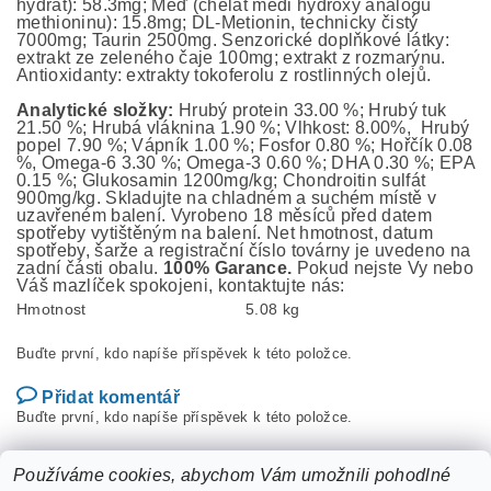
hydrát): 58.3mg; Měď (chelát mědi hydroxy analogu
methioninu): 15.8mg; DL-Metionin, technicky čistý
7000mg; Taurin 2500mg. Senzorické doplňkové látky:
extrakt ze zeleného čaje 100mg; extrakt z rozmarýnu.
Antioxidanty: extrakty tokoferolu z rostlinných olejů.
Analytické složky:
Hrubý protein 33.00 %; Hrubý tuk
21.50 %; Hrubá vláknina 1.90 %; Vlhkost: 8.00%, Hrubý
popel 7.90 %; Vápník 1.00 %; Fosfor 0.80 %; Hořčík 0.08
%, Omega-6 3.30 %; Omega-3 0.60 %; DHA 0.30 %; EPA
0.15 %; Glukosamin 1200mg/kg; Chondroitin sulfát
900mg/kg. Skladujte na chladném a suchém místě v
uzavřeném balení. Vyrobeno 18 měsíců před datem
spotřeby vytištěným na balení. Net hmotnost, datum
spotřeby, šarže a registrační číslo továrny je uvedeno na
zadní části obalu.
100% Garance.
Pokud nejste Vy nebo
Váš mazlíček spokojeni, kontaktujte nás:
Hmotnost
5.08 kg
Buďte první, kdo napíše příspěvek k této položce.
Přidat komentář
Buďte první, kdo napíše příspěvek k této položce.
Přidat hodnocení
Používáme cookies, abychom Vám umožnili pohodlné