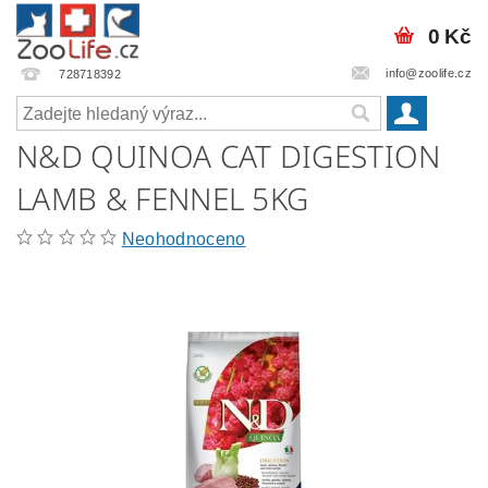
0 Kč
info@zoolife.cz
728718392
N&D QUINOA CAT DIGESTION
LAMB & FENNEL 5KG
Neohodnoceno