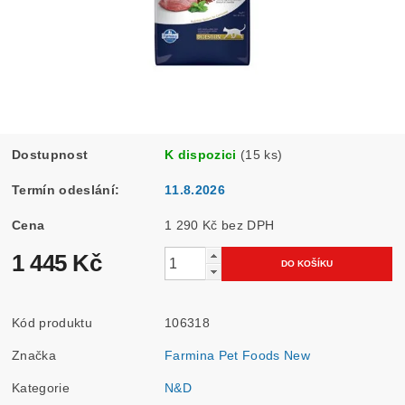
Dostupnost
K dispozici
(15 ks)
Termín odeslání:
11.8.2026
Cena
1 290 Kč bez DPH
1 445 Kč
Kód produktu
106318
Značka
Farmina Pet Foods New
Kategorie
N&D