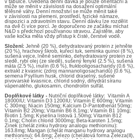
v tabulce. Uvedená denní dávka je pouze orientační a
může se měnit v závislosti na dosažení optimální
tělěsné váhy. Denní množství se může měnit také
v závislosti na plemeni, prostředí, fyzické námaze,
dispozici a zdravotním stavu. Denní dávku lze rozdělit
na dvě či více porcí. Je doporučeno ze začátku míchat
N&D s předchozí používanou stravou. Zajistěte, aby
vaše kočka měla vždy přístup k čisté, čerstvé vodě.
Složení:
Jehně (20 %), dehydratovaný protein z jehněte
(20 %), hrachový škrob, kuřecí tuk, semínka quinoi (8 %),
sušená vejce, lněné semínko, dehydratovaný protein ze
sledě, rybí olej (ze sledě), sušený fenykl (2.5 %), sušená
máta (2.5 %), inulin (0.6 %), fruktooligosacharidy (0.6 %),
extrakt z kvasnic (zdroj mannanoligosacharidů) (0.6 %),
semena Psyllium husk, chlorid draselný, sušené
pivovarské kvasnice, chlorid sodný, dihydrát síranu
vápenatého, glukosamin, chondroitin sulfát.
Doplňkové látky -
Nutriční doplňkové látky: Vitamín A
18000IU; Vitamín D3 1200IU; Vitamín E 600mg; Vitamín
C 300mg; Niacin 150mg; Kalcium D-Pantothenát 50mg;
Vitamín B2 20mg; Vitamín B6 8.1mg; Vitamín B1 10mg;
Biotin 1.5mg; Kyselina listová 1.50mg; Vitamín B12
0.1mg; Cholin chlorid 3000mg; Beta-karoten 1.5mg;
Zinek (chelát zinku hydroxy analogu methioninu):
163.8mg; Mangan (chelát manganu hydroxy analogu
methioninu): 64.6mg; Železo (chelátová forma Železa(II),