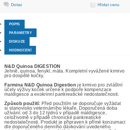
Dotaz
Hlídat cenu
POPIS
PARAMETRY
DISKUZE
HODNOCENÍ
N&D Quinoa
DIGESTION
Jehně, quinoa, fenykl, máta. Kompletní vyvážené krmivo
pro dospělé kočky.
Farmina N
&D Quinoa Digestion
je krmivo pro zvláštní
účely výživy koček určené k podpoře kompenzace
maldigesce a exokrinní pankreatické nedostatečnosti.
Způsob použití:
Před použitím se doporučuje vyžádat
si stanovisko veterinárního lékaře. Doporučená doba
užívání: od 3 do 12 týdnů v případě maldigesce,
celoživotně v případě chronické pankreatické
nedostatečnosti. Produkt je připraven k přímé konzumaci
dle doporučeného denního dávkování uvedeného