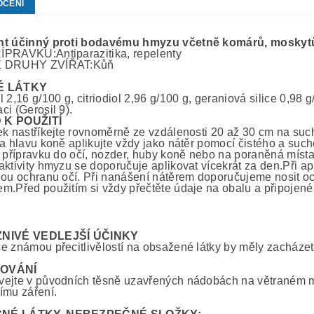
OCENÍ
nt účinný proti bodavému hmyzu včetně komárů, moskyt
PRAVKU:Antiparazitika, repelenty
 DRUHY ZVÍŘAT:Kůň
É LÁTKY
 2,16 g/100 g, citriodiol 2,96 g/100 g, geraniová silice 0,98 g
ci (Gerosil 9).
 K POUŽITÍ
ek nastříkejte rovnoměrně ze vzdálenosti 20 až 30 cm na such
Na hlavu koně aplikujte vždy jako nátěr pomocí čistého a suc
i přípravku do očí, nozder, huby koně nebo na poraněná místa
aktivity hmyzu se doporučuje aplikovat vícekrát za den.Při a
nou ochranu očí. Při nanášení nátěrem doporučujeme nosit o
m.Před použitím si vždy přečtěte údaje na obalu a připojené
ZNIVÉ VEDLEJŠÍ ÚČINKY
e známou přecitlivělostí na obsažené látky by měly zacházet
OVÁNÍ
ejte v původních těsně uzavřených nádobách na větraném mí
ímu záření.