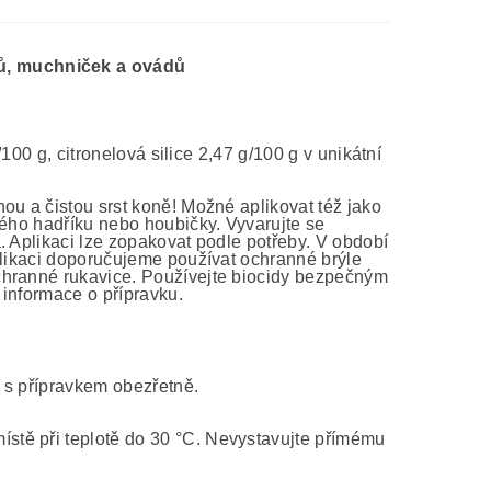
ů, muchniček a ovádů
/100 g, citronelová silice 2,47 g/100 g v unikátní
ou a čistou srst koně! Možné aplikovat též jako
hého hadříku nebo houbičky. Vyvarujte se
. Aplikaci lze zopakovat podle potřeby. V období
plikaci doporučujeme používat ochranné brýle
chranné rukavice. Používejte biocidy bezpečným
 informace o přípravku.
 s přípravkem obezřetně.
stě při teplotě do 30 °C. Nevystavujte přímému