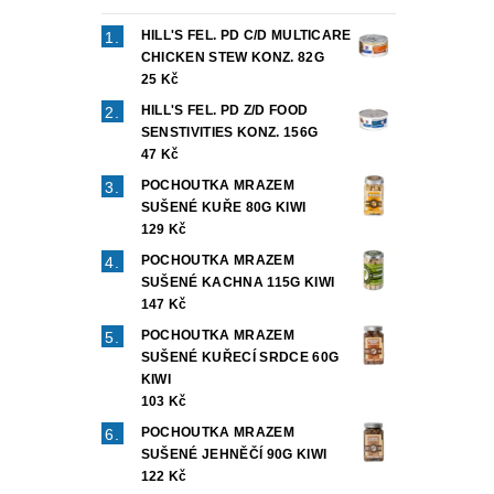
HILL'S FEL. PD C/D MULTICARE
Vlož
CHICKEN STEW KONZ. 82G
25 Kč
HILL'S FEL. PD Z/D FOOD
SENSTIVITIES KONZ. 156G
47 Kč
POCHOUTKA MRAZEM
SUŠENÉ KUŘE 80G KIWI
129 Kč
POCHOUTKA MRAZEM
SUŠENÉ KACHNA 115G KIWI
147 Kč
POCHOUTKA MRAZEM
SUŠENÉ KUŘECÍ SRDCE 60G
KIWI
103 Kč
POCHOUTKA MRAZEM
SUŠENÉ JEHNĚČÍ 90G KIWI
122 Kč