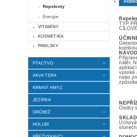
HODN
Repelenty
Energie
Repele
TYP PŘÍ
VITAMÍNY
CÍLOVÉ
KOSMETIKA
ÚČINN
Geraniol
PAMLSKY
kombina
NÁVOD
Příprav
nátěr. 
PTACTVO
aplikac
vysoké 
AKVA TERA
nebo ji
způsobe
KRMNÝ HMYZ
JEZÍRKA
NEPŘÍ
Osoby s
DRŮBEŽ
SKLAD
Uchováv
HOLUBI
slunečn
PŘEŽVÝKAVCI