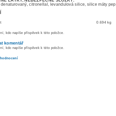
NÉ LÁTKY, NEBEZPEČNÉ SLOŽKY:
denaturovaný, citronellal, levandulová silice, silice máty pep
Í
t
0.694 kg
ní, kdo napíše příspěvek k této položce.
at komentář
ní, kdo napíše příspěvek k této položce.
 hodnocení