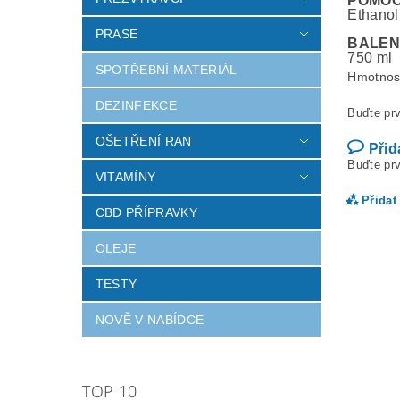
POMOC
Ethanol 
PRASE
BALEN
750 ml
SPOTŘEBNÍ MATERIÁL
Hmotnos
DEZINFEKCE
Buďte prv
OŠETŘENÍ RAN
Přid
Buďte prv
VITAMÍNY
Přidat
CBD PŘÍPRAVKY
OLEJE
TESTY
NOVĚ V NABÍDCE
TOP 10