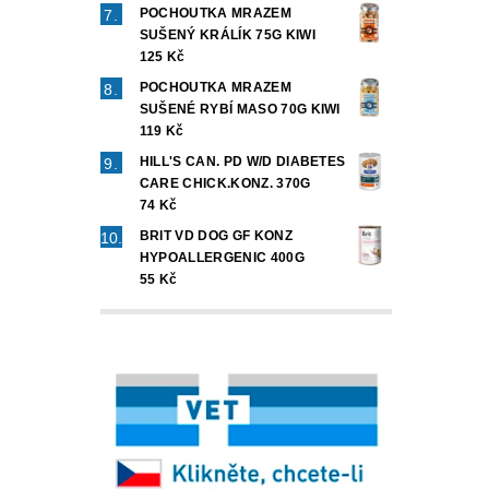
POCHOUTKA MRAZEM
SUŠENÝ KRÁLÍK 75G KIWI
125 Kč
POCHOUTKA MRAZEM
SUŠENÉ RYBÍ MASO 70G KIWI
119 Kč
HILL'S CAN. PD W/D DIABETES
CARE CHICK.KONZ. 370G
74 Kč
BRIT VD DOG GF KONZ
HYPOALLERGENIC 400G
55 Kč