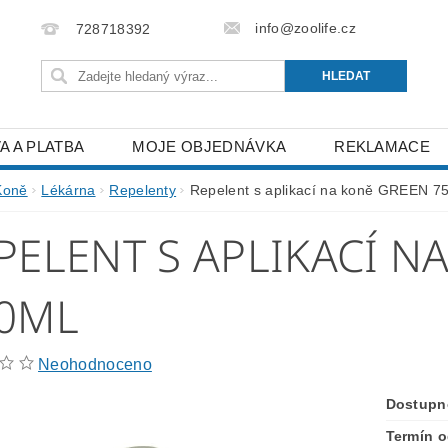
info@zoolife.cz
728718392
A A PLATBA
MOJE OBJEDNÁVKA
REKLAMACE
Koně
Lékárna
Repelenty
Repelent s aplikací na koně GREEN 7
PELENT S APLIKACÍ N
0ML
Neohodnoceno
Dostupn
Termín o