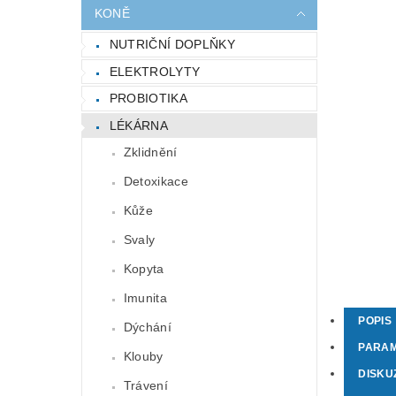
KONĚ
NUTRIČNÍ DOPLŇKY
ELEKTROLYTY
PROBIOTIKA
LÉKÁRNA
Zklidnění
Detoxikace
Kůže
Svaly
Kopyta
Imunita
POPIS
Dýchání
PARA
Klouby
DISKU
Trávení