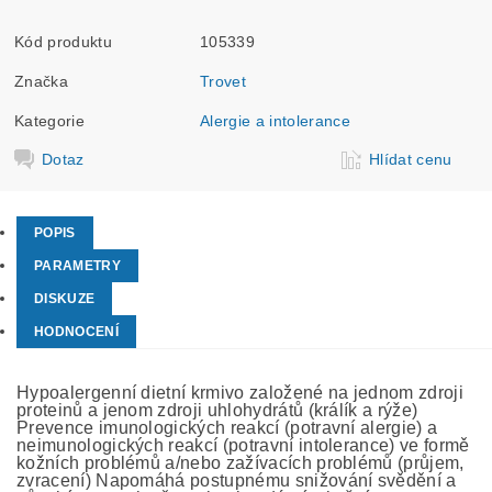
Kód produktu
105339
Značka
Trovet
Kategorie
Alergie a intolerance
Dotaz
Hlídat cenu
POPIS
PARAMETRY
DISKUZE
HODNOCENÍ
Hypoalergenní dietní krmivo založené na jednom zdroji
proteinů a jenom zdroji uhlohydrátů (králík a rýže)
Prevence imunologických reakcí (potravní alergie) a
neimunologických reakcí (potravní intolerance) ve formě
kožních problémů a/nebo zažívacích problémů (průjem,
zvracení) Napomáhá postupnému snižování svědění a