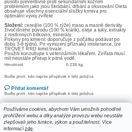
působí preventivně proti sekundárním kožním
problémům jako jsou škrábání, drbání a okusování Dieta
obsahuje všechny esenciální složky krmiva pro
optimální vývoj zvířete
Složení:
cereálie (100 % rýže) maso a masné deriváty
živočišného původu (100 % králík), oleje a tuky, extrakty
z rostlinných bílkovin, minerály
Pokyny pro krmení: doporučuje z počátku podávat po
dobu 3-8 týdnů. Po vymizení příznaků intolerance, lze
TROVET RRD krmit trvale.
Použití konzultujte s veterinárním lékařem. Zvířata musí
mít neustále přístup k pitné vodě.
Hmotnost
0.238 kg
Buďte první, kdo napíše příspěvek k této položce.
Přidat komentář
Buďte první, kdo napíše příspěvek k této položce.
Přidat hodnocení
Používáme cookies, abychom Vám umožnili pohodlné
prohlížení webu a díky analýze provozu webu neustále
zlepšovali jeho funkce, výkon a použitelnost.
Více
informací
zde
.