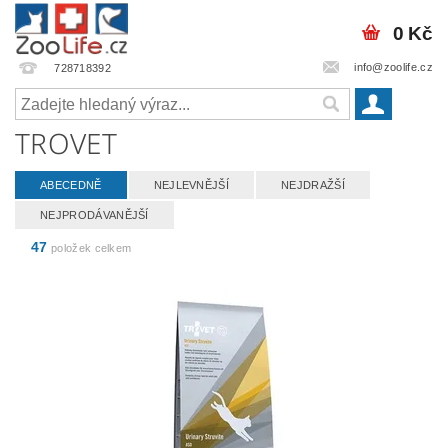
0 Kč
info@zoolife.cz
728718392
TROVET
ABECEDNĚ
NEJLEVNĚJŠÍ
NEJDRAŽŠÍ
NEJPRODÁVANĚJŠÍ
47
položek celkem