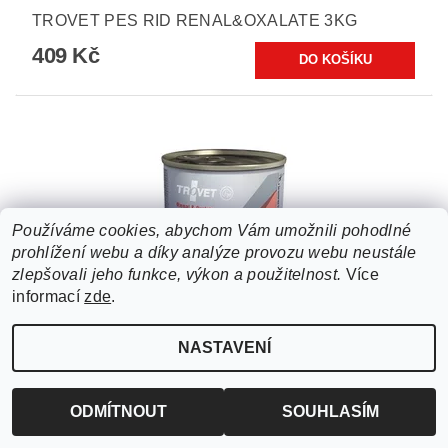
TROVET PES RID RENAL&OXALATE 3KG
409 Kč
Používáme cookies, abychom Vám umožnili pohodlné
prohlížení webu a díky analýze provozu webu neustále
zlepšovali jeho funkce, výkon a použitelnost.
Více
informací
zde
.
NASTAVENÍ
TROVET PES RID RENAL&OXALATE KONZ.
400G
ODMÍTNOUT
SOUHLASÍM
78 Kč