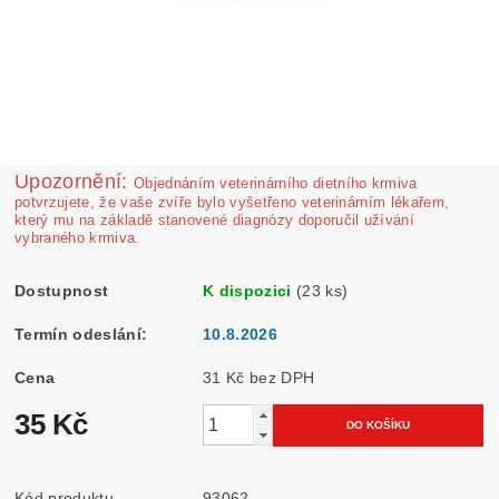
Upozornění:
Ob­jednáním veterinárního dietního krmiva
potvrzujete, že vaše zvíře bylo vyšetřeno veterinárním lékařem,
který mu na základě stanovené diagnózy doporučil užívání
vybraného krmiva.
Dostupnost
K dispozici
(23 ks)
Termín odeslání:
10.8.2026
Cena
31 Kč bez DPH
35 Kč
Kód produktu
93062