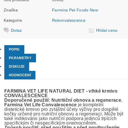
Značka
Farmina Pet Foods New
Kategorie
Rekonvalescence
Dotaz
Hlídat cenu
POPIS
PARAMETRY
DISKUZE
HODNOCENÍ
FARMINA VET LIFE NATURAL DIET - vlhké krmivo
CONVALESCENCE
Doporučené použití:
Nutritiční obnova a regenerace.
Farmina Vet Life Convalescence
je kompletní
dietetické krmivo pro zvláštní účely výživy pro dospělé
kočky určené pro nutriční obnovu a regeneraci. Může být
také indikováno jako nutriční podpora jedinců trpících
specifickým či nespecifickým onemocněním.
Způsob použití: před použitím a před prodloužením