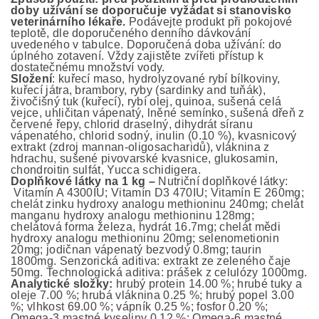
doby užívání se doporučuje vyžádat si stanovisko
veterinárního lékaře.
Podávejte produkt při pokojové
teplotě, dle doporučeného denního dávkování
uvedeného v tabulce. Doporučená doba užívání: do
úplného zotavení. Vždy zajistěte zvířeti přístup k
dostatečnému množství vody.
Složení
: kuřecí maso, hydrolyzované rybí bílkoviny,
kuřecí játra, brambory, ryby (sardinky and tuňák),
živočišný tuk (kuřecí), rybí olej, quinoa, sušená celá
vejce, uhličitan vápenatý, lněné semínko, sušená dřeň z
červené řepy, chlorid draselný, dihydrát síranu
vápenatého, chlorid sodný, inulin (0.10 %), kvasnicový
extrakt (zdroj mannan-oligosacharidů), vláknina z
hdrachu, sušené pivovarské kvasnice, glukosamin,
chondroitin sulfát, Yucca schidigera.
Doplňkové látky na 1 kg –
Nutriční doplňkové látky:
Vitamín A 4300IU; Vitamín D3 470IU; Vitamín E 260mg;
chelát zinku hydroxy analogu methioninu 240mg; chelát
manganu hydroxy analogu methioninu 128mg;
chelátová forma železa, hydrát 16.7mg; chelát mědi
hydroxy analogu methioninu 20mg; selenometionin
20mg; jodičnan vápenatý bezvodý 0.8mg; taurin
1800mg. Senzorická aditiva: extrakt ze zeleného čaje
50mg. Technologická aditiva: prášek z celulózy 1000mg.
Analytické složky:
hrubý protein 14.00 %; hrubé tuky a
oleje 7.00 %; hrubá vláknina 0.25 %; hrubý popel 3.00
%; vlhkost 69.00 %; vápník 0.25 %; fosfor 0.20 %;
Omega-3 mastné kyseliny 0.12 %; Omega-6 mastné