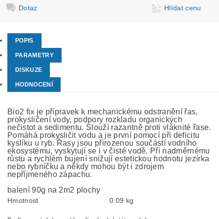
Dotaz
Hlídat cenu
POPIS
PARAMETRY
DISKUZE
HODNOCENÍ
Bio2 fix je přípravek k mechanickému odstranění řas,
prokysličení vody, podpory rozkladu organických
nečistot a sedimentu. Slouží razantně proti vláknité řase.
Pomáhá prokysličit vodu a je první pomocí při deficitu
kyslíku u ryb. Řasy jsou přirozenou součástí vodního
ekosystému, vyskytují se i v čisté vodě. Při nadměrnému
růstu a rychlém bujení snižují estetickou hodnotu jezírka
nebo rybníčku a někdy mohou být i zdrojem
nepříjmeného zápachu.
balení 90g na 2m2 plochy
Hmotnost
0.09 kg