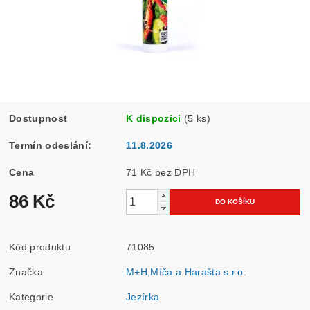
Dostupnost
K dispozici
(5 ks)
Termín odeslání:
11.8.2026
Cena
71 Kč bez DPH
86 Kč
Kód produktu
71085
Značka
M+H,Míča a Harašta s.r.o.
Kategorie
Jezírka