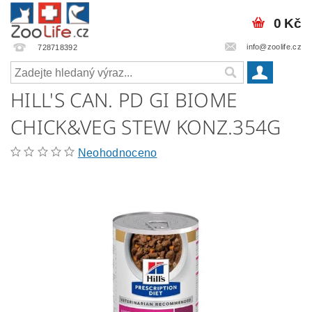
0 Kč
info@zoolife.cz
728718392
HILL'S CAN. PD GI BIOME
CHICK&VEG STEW KONZ.354G
Neohodnoceno