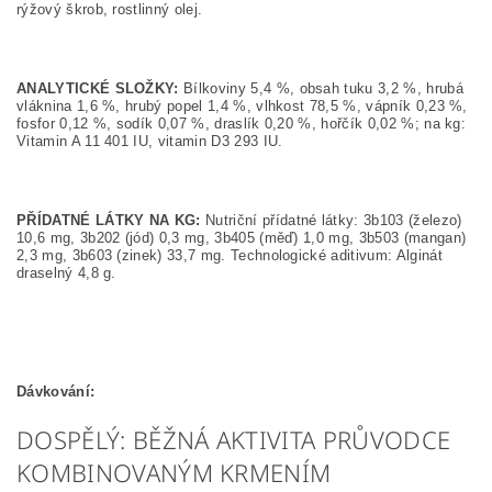
rýžový škrob, rostlinný olej.
ANALYTICKÉ SLOŽKY:
Bílkoviny 5,4 %, obsah tuku 3,2 %, hrubá
vláknina 1,6 %, hrubý popel 1,4 %, vlhkost 78,5 %, vápník 0,23 %,
fosfor 0,12 %, sodík 0,07 %, draslík 0,20 %, hořčík 0,02 %; na kg:
Vitamin A 11 401 IU, vitamin D3 293 IU.
PŘÍDATNÉ LÁTKY NA KG:
Nutriční přídatné látky: 3b103 (železo)
10,6 mg, 3b202 (jód) 0,3 mg, 3b405 (měď) 1,0 mg, 3b503 (mangan)
2,3 mg, 3b603 (zinek) 33,7 mg. Technologické aditivum: Alginát
draselný 4,8 g.
Dávkování:
DOSPĚLÝ: BĚŽNÁ AKTIVITA PRŮVODCE
KOMBINOVANÝM KRMENÍM