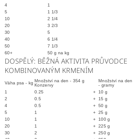
4
1
5
1 1/3
10
2 1/4
20
3 2/3
30
5
40
6 1/4
50
7 1/3
60+
50 g na kg
DOSPĚLÝ: BĚŽNÁ AKTIVITA PRŮVODCE
KOMBINOVANÝM KRMENÍM
Množství na den - 354 g
Množství na den
Váha psa - kg
Konzervy
- gramy
1
0.25
+
10 g
2
0.5
+
15 g
4
0.5
+
50 g
5
1
+
25 g
10
1
+
100 g
20
1
+
225 g
30
2
+
250 g