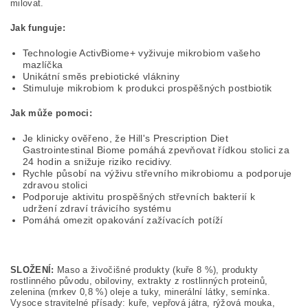
milovat.
Jak funguje:
Technologie ActivBiome+ vyživuje mikrobiom vašeho
mazlíčka
Unikátní směs prebiotické vlákniny
Stimuluje mikrobiom k produkci prospěšných postbiotik
Jak může pomoci:
Je klinicky ověřeno, že Hill's Prescription Diet
Gastrointestinal Biome pomáhá zpevňovat řídkou stolici za
24 hodin a snižuje riziko recidivy.
Rychle působí na výživu střevního mikrobiomu a podporuje
zdravou stolici
Podporuje aktivitu prospěšných střevních bakterií k
udržení zdraví trávicího systému
Pomáhá omezit opakování zažívacích potíží
SLOŽENÍ:
Maso a živočišné produkty (kuře 8 %), produkty
rostlinného původu, obiloviny, extrakty z rostlinných proteinů,
zelenina (mrkev 0,8 %) oleje a tuky, minerální látky, semínka.
Vysoce stravitelné přísady: kuře, vepřová játra, rýžová mouka,