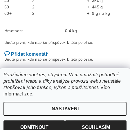
40
2
+
350 g
50
2
+
445 g
60+
2
+
9 g na kg
Hmotnost
0.4 kg
Buďte první, kdo napíše příspěvek k této položce.
Přidat komentář
Buďte první, kdo napíše příspěvek k této položce.
Přidat hodnocení
Používáme cookies, abychom Vám umožnili pohodlné
prohlížení webu a díky analýze provozu webu neustále
zlepšovali jeho funkce, výkon a použitelnost.
Více
informací
zde
.
NASTAVENÍ
Upravit nastavení cookies
2026 ©
ZooLife.cz
, všechna práva vyhrazena
Vytvořil Shoptet
ODMÍTNOUT
SOUHLASÍM