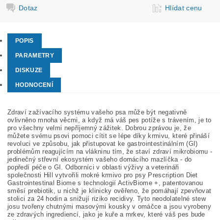
Dotaz
Hlídat cenu
POPIS
PARAMETRY
DISKUZE
HODNOCENÍ
Zdraví zažívacího systému vašeho psa může být negativně
ovlivněno mnoha věcmi, a když má váš pes potíže s trávením, je to
pro všechny velmi nepříjemný zážitek. Dobrou zprávou je, že
můžete svému psovi pomoci cítit se lépe díky krmivu, které přináší
revoluci ve způsobu, jak přistupovat ke gastrointestinálním (GI)
problémům reagujícím na vlákninu tím, že staví zdraví mikrobiomu -
jedinečný střevní ekosystém vašeho domácího mazlíčka - do
popředí péče o GI. Odborníci v oblasti výživy a veterináři
společnosti Hill vytvořili mokré krmivo pro psy Prescription Diet
Gastrointestinal Biome s technologií ActivBiome +, patentovanou
směsí prebiotik, u nichž je klinicky ověřeno, že pomáhají zpevňovat
stolici za 24 hodin a snižují riziko recidivy. Tyto neodolatelné stew
josu tvořeny chutnými masovými kousky v omáčce a jsou vyrobeny
ze zdravých ingrediencí, jako je kuře a mrkev, které váš pes bude