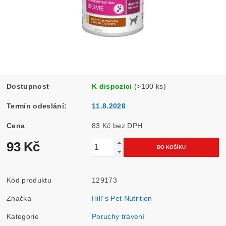
Dostupnost
K dispozici
(>100 ks)
Termín odeslání:
11.8.2026
Cena
83 Kč bez DPH
93 Kč
Kód produktu
129173
Značka
Hill´s Pet Nutrition
Kategorie
Poruchy trávení