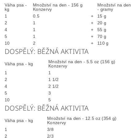
Váha psa -
Množství na den - 156 g
Množství na den
kg
Konzervy
- gramy
1
0.5
+
15 g
2
1
+
20 g
4
1
+
55 g
5
1
+
70 g
10
2
+
110 g
DOSPĚLÝ: BĚŽNÁ AKTIVITA
Množství na den - 5.5 oz (156 g)
Váha psa - kg
Konzervy
1
1
2
1 1/2
4
2 1/2
5
3
10
5
DOSPĚLÝ: BĚŽNÁ AKTIVITA
Množství na den - 12.5 oz (354 g)
Váha psa - kg
Konzervy
1
3/8
2
2/3