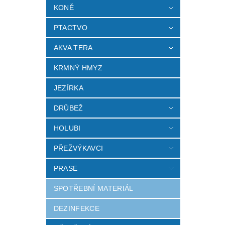
KONĚ
PTACTVO
AKVA TERA
KRMNÝ HMYZ
JEZÍRKA
DRŮBEŽ
HOLUBI
PŘEŽVÝKAVCI
PRASE
SPOTŘEBNÍ MATERIÁL
DEZINFEKCE