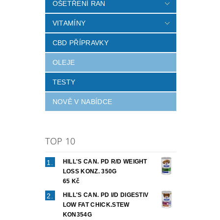
OŠETŘENÍ RAN
VITAMÍNY
CBD PŘÍPRAVKY
OLEJE
TESTY
NOVĚ V NABÍDCE
TOP 10
HILL'S CAN. PD R/D WEIGHT
LOSS KONZ. 350G
65 Kč
HILL'S CAN. PD I/D DIGESTIV
LOW FAT CHICK.STEW
KON354G