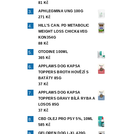
81 Kč
APHLEGMINA UNG 100G
271 Kč
HILL'S CAN. PD METABOLIC
WEIGHT LOSS CHICK&VEG
KON354G
88 Kč
OTODINE 100ML
365 Kč
APPLAWS DOG KAPSA
TOPPERS BROTH HOVĚZÍ S
BATÁTY 85G
37 Kč
APPLAWS DOG KAPSA
TOPPERS GRAVY BÍLÁ RYBA A
LOSOS 85G
37 Kč
CBD OLEJ PRO PSY 5%, 10ML
585 Kč
GELOREN DOG L-XL 420G