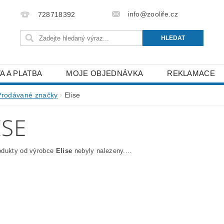
info@zoolife.cz
728718392
A A PLATBA
MOJE OBJEDNÁVKA
REKLAMACE
Prodávané značky
Elise
ISE
odukty od výrobce
Elise
nebyly nalezeny....