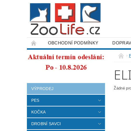
OBCHODNÍ PODMÍNKY
DOPRAV
ODSTOUPENÍ OD SMLOUVY
EL
Žádné pr
VÝPRODEJ
PES
KOČKA
DROBNÍ SAVCI