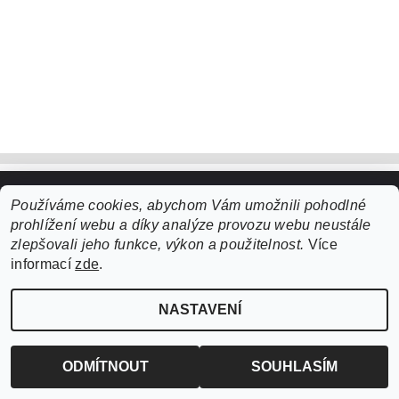
Používáme cookies, abychom Vám umožnili pohodlné
Upravit nastavení cookies
2026 ©
ZooLife.cz
, všechna práva vyhrazena
prohlížení webu a díky analýze provozu webu neustále
Vytvořil Shoptet
zlepšovali jeho funkce, výkon a použitelnost.
Více
informací
zde
.
NASTAVENÍ
ODMÍTNOUT
SOUHLASÍM