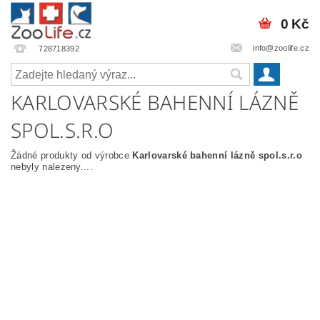
0 Kč
info@zoolife.cz
728718392
KARLOVARSKÉ BAHENNÍ LÁZNĚ
SPOL.S.R.O
Žádné produkty od výrobce
Karlovarské bahenní lázně spol.s.r.o
nebyly nalezeny....