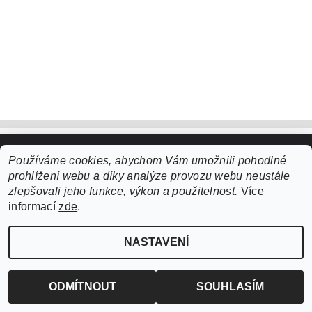
Používáme cookies, abychom Vám umožnili pohodlné
Upravit nastavení cookies
2026 ©
ZooLife.cz
, všechna práva vyhrazena
prohlížení webu a díky analýze provozu webu neustále
Vytvořil Shoptet
zlepšovali jeho funkce, výkon a použitelnost.
Více
informací
zde
.
NASTAVENÍ
ODMÍTNOUT
SOUHLASÍM