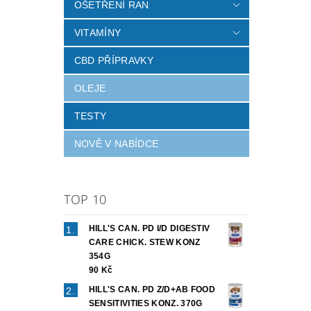
OŠETŘENÍ RAN
VITAMÍNY
CBD PŘÍPRAVKY
OLEJE
TESTY
NOVĚ V NABÍDCE
TOP 10
HILL'S CAN. PD I/D DIGESTIV
CARE CHICK. STEW KONZ
354G
90 Kč
HILL'S CAN. PD Z/D+AB FOOD
SENSITIVITIES KONZ. 370G