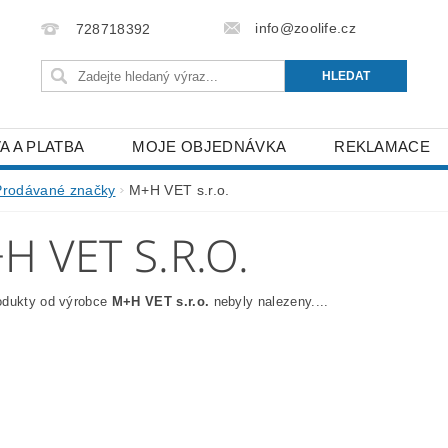
info@zoolife.cz
728718392
A A PLATBA
MOJE OBJEDNÁVKA
REKLAMACE
Prodávané značky
M+H VET s.r.o.
H VET S.R.O.
odukty od výrobce
M+H VET s.r.o.
nebyly nalezeny....