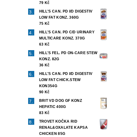
79 Kč
HILL'S CAN. PD I/D DIGESTIV
LOW FAT KONZ. 360G
75 Kč
HILL'S CAN. PD C/D URINARY
MULTICARE KONZ. 370G
63 Kč
HILL'S FEL. PD ON-CARE STEW
KONZ. 82G
36 Kč
HILL'S CAN. PD I/D DIGESTIV
LOW FAT CHICK.STEW
KON354G
90 Kč
BRIT VD DOG GF KONZ
HEPATIC 400G
83 Kč
TROVET KOČKA RID
RENAL&OXALATE KAPSA
CHICKEN 85G