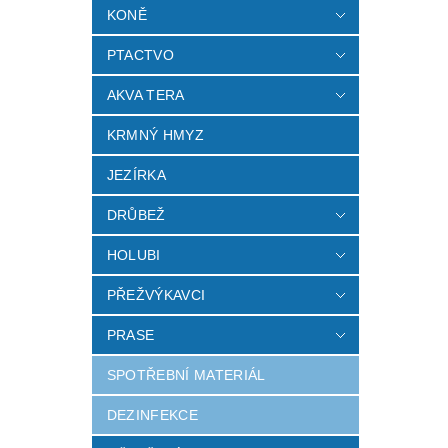
KONĚ
PTACTVO
AKVA TERA
KRMNÝ HMYZ
JEZÍRKA
DRŮBEŽ
HOLUBI
PŘEŽVÝKAVCI
PRASE
SPOTŘEBNÍ MATERIÁL
DEZINFEKCE