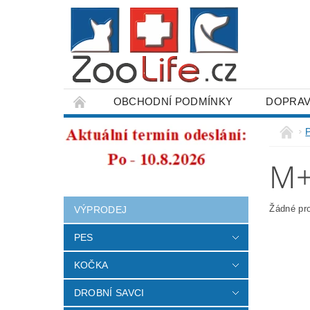
OBCHODNÍ PODMÍNKY
DOPRAV
ODSTOUPENÍ OD SMLOUVY
M+
Žádné pr
VÝPRODEJ
PES
KOČKA
DROBNÍ SAVCI