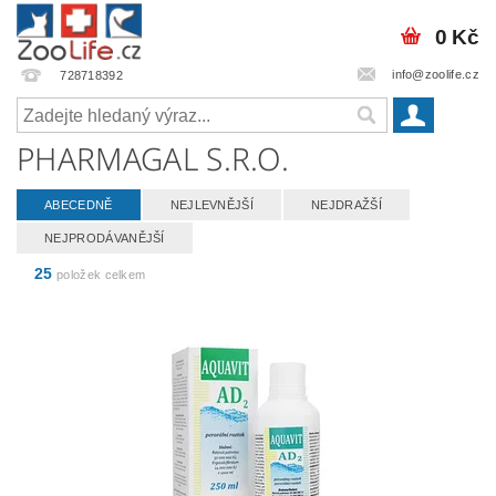
0 Kč
info@zoolife.cz
728718392
PHARMAGAL S.R.O.
ABECEDNĚ
NEJLEVNĚJŠÍ
NEJDRAŽŠÍ
NEJPRODÁVANĚJŠÍ
25
položek celkem