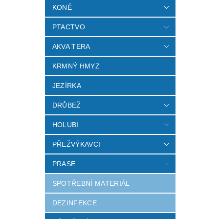
KONĚ
PTACTVO
AKVA TERA
KRMNÝ HMYZ
JEZÍRKA
DRŮBEŽ
HOLUBI
PŘEŽVÝKAVCI
PRASE
SPOTŘEBNÍ MATERIÁL
DEZINFEKCE