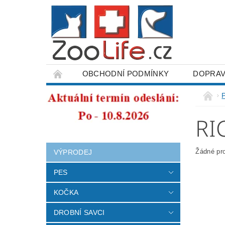
OBCHODNÍ PODMÍNKY
DOPRAV
ODSTOUPENÍ OD SMLOUVY
RI
Žádné pr
VÝPRODEJ
PES
KOČKA
DROBNÍ SAVCI