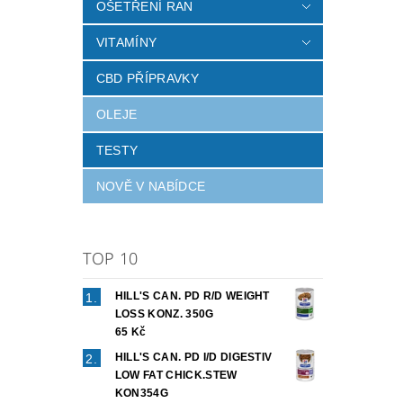
OŠETŘENÍ RAN
VITAMÍNY
CBD PŘÍPRAVKY
OLEJE
TESTY
NOVĚ V NABÍDCE
TOP 10
HILL'S CAN. PD R/D WEIGHT
LOSS KONZ. 350G
65 Kč
HILL'S CAN. PD I/D DIGESTIV
LOW FAT CHICK.STEW
KON354G