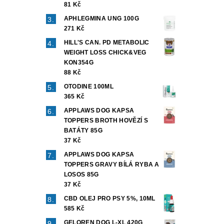
81 Kč
APHLEGMINA UNG 100G
271 Kč
HILL'S CAN. PD METABOLIC
WEIGHT LOSS CHICK&VEG
KON354G
88 Kč
OTODINE 100ML
365 Kč
APPLAWS DOG KAPSA
TOPPERS BROTH HOVĚZÍ S
BATÁTY 85G
37 Kč
APPLAWS DOG KAPSA
TOPPERS GRAVY BÍLÁ RYBA A
LOSOS 85G
37 Kč
CBD OLEJ PRO PSY 5%, 10ML
585 Kč
GELOREN DOG L-XL 420G