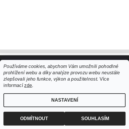
Používáme cookies, abychom Vám umožnili pohodlné
Upravit nastavení cookies
2026 ©
ZooLife.cz
, všechna práva vyhrazena
prohlížení webu a díky analýze provozu webu neustále
Vytvořil Shoptet
zlepšovali jeho funkce, výkon a použitelnost.
Více
informací
zde
.
NASTAVENÍ
ODMÍTNOUT
SOUHLASÍM