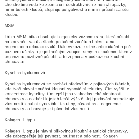
chondroitinu vede ke zpomalení destruktivních změn chrupavky,
mírní bolesti kloubů, zlepšuje pohyblivost a mírní i průběh zánětu
kloubu.
MSM
Látka MSM látka obsahující organicky vázanou síru, která působí
na zpevnění vazů a šlach, potlačení zánětu a bolesti a na
regeneraci a relaxaci svalů. Dále vykazuje silné antioxidační a jiné
pozitivní účinky a je jedinečným zdrojem sirných sloučenin, které v
organizmu pozitivně působí, a to zejména v poškozené kloubní
chrupavce.
Kyselina hyaluronová
Kyselina hyaluronová se nachází především v pojivových tkáních,
kde tvoří hlavní součást kloubní synoviální tekutiny. Čím vyšší je
koncentrace kyseliny, tím lepší jsou viskoelastické vlastnosti
chrupavky a dochází k jejich lepší výživě. Její podávání normalizuje
vlastnosti kloubní synoviální tekutiny, působí proti degeneraci
chrupavky a obnovuje její původní vlastnosti.
Kolagen II. typu
Kolagen II. typu je hlavní bílkovinou kloubní elastické chrupavky,
kde zabezpečuje její pevnost, pružnost a odolnost. Kolagen