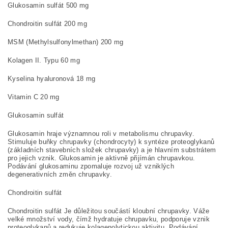
Glukosamin sulfát 500 mg
Chondroitin sulfát 200 mg
MSM (Methylsulfonyl­methan) 200 mg
Kolagen II. Typu 60 mg
Kyselina hyaluronová 18 mg
Vitamin C 20 mg
Glukosamin sulfát
Glukosamin hraje významnou roli v metabolismu chrupavky.
Stimuluje buňky chrupavky (chondrocyty) k syntéze proteoglykanů
(základních stavebních složek chrupavky) a je hlavním substrátem
pro jejich vznik. Glukosamin je aktivně přijímán chrupavkou.
Podávání glukosaminu zpomaluje rozvoj už vzniklých
degenerativních změn chrupavky.
Chondroitin sulfát
Chondroitin sulfát Je důležitou součástí kloubní chrupavky. Váže
velké množství vody, čímž hydratuje chrupavku, podporuje vznik
proteoglykanů a redukuje kolagenolytickou aktivitu. Podávání