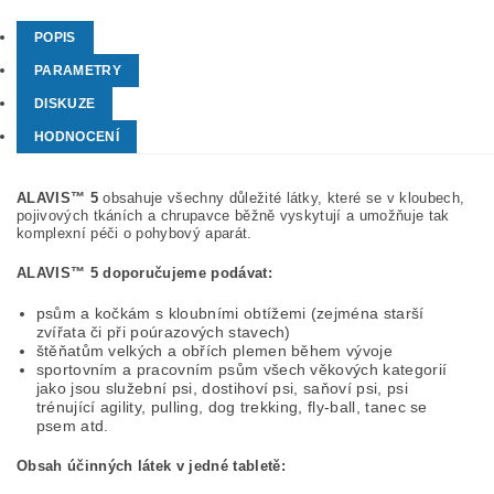
POPIS
PARAMETRY
DISKUZE
HODNOCENÍ
ALAVIS™ 5
obsahuje všechny důležité látky, které se v kloubech,
pojivových tkáních a chrupavce běžně vyskytují a umožňuje tak
komplexní péči o pohybový aparát.
ALAVIS™ 5 doporučujeme podávat:
psům a kočkám s kloubními obtížemi (zejména starší
zvířata či při poúrazových stavech)
štěňatům velkých a obřích plemen během vývoje
sportovním a pracovním psům všech věkových kategorií
jako jsou služební psi, dostihoví psi, saňoví psi, psi
trénující agility, pulling, dog trekking, fly-ball, tanec se
psem atd.
Obsah účinných látek v jedné tabletě: