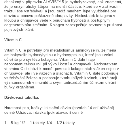
obsažený v přípravku ALAVIS™ 5 je hydrolyzovaný, což znamená,
že je enzymaticky štěpen na menší částice, které se v zažívacím
traktu lépe vstřebávají a jsou tudíž mnohem lépe využitelné pro
stavbu a obnovu poškozené chrupavky. Nedostatek kolagenu v
kloubu a chrupavce vede k poruchám hybnosti a postupným
degenerativním změnám. Kolagen zabezpečuje pevnost a pružnost
pojivových tkání.
Vitamin C
Vitamin C je potřebný pro metabolismus aminokyselin, zejména
aminokyselin hydroxylysinu a hydroxyprolinu, které jsou velmi
důležité pro syntézu kolagenu. Vitamin C dále hraje
neopomenutelnou roli při vývoji kostí a chrupavek. Nedostatkem
vitaminu C dochází k menší pevnosti kolagenních vláken nejen v
chrupavce, ale i ve vazech a šlachách. Vitamin C dále podporuje
vstřebávání železa a podporuje tvorbu bílých krvinek, které hrají
významnou roli v imunitě a svým antioxidačním účinkem chrání
buňky organismu.
Dávkovací tabulka:
Hmotnost psa, kočky: Iniciační dávka (prvních 14 dní užívání)
denně Udržovací dávka (pokračovací) denně
1 – 5 kg 1/2 – 1 tablety 1/4 – 1/2 tablety