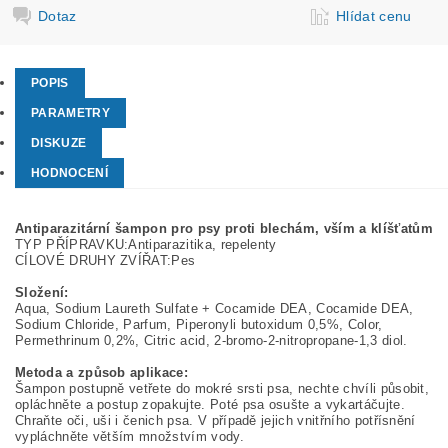
Dotaz
Hlídat cenu
POPIS
PARAMETRY
DISKUZE
HODNOCENÍ
Antiparazitární šampon pro psy proti blechám, vším a klíšťatům
TYP PŘÍPRAVKU:Antiparazitika, repelenty
CÍLOVÉ DRUHY ZVÍŘAT:Pes
Složení:
Aqua, Sodium Laureth Sulfate + Cocamide DEA, Cocamide DEA,
Sodium Chloride, Parfum, Piperonyli butoxidum 0,5%, Color,
Permethrinum 0,2%, Citric acid, 2-bromo-2-nitropropane-1,3 diol.
Metoda a způsob aplikace:
Šampon postupně vetřete do mokré srsti psa, nechte chvíli působit,
opláchněte a postup zopakujte. Poté psa osušte a vykartáčujte.
Chraňte oči, uši i čenich psa. V případě jejich vnitřního potřísnění
vypláchněte větším množstvím vody.