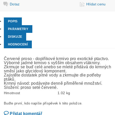
Dotaz
Hlídat cenu
POPIS
PARAMETRY
DISKUZE
HODNOCENÍ
Červené proso - doplňkové krmivo pro exotické ptactvo.
Výborné jadrné krmivo s vyšším obsahem vlákniny.
Zkrmuje se buď celé anebo se mleté přidává do krmných
směsí jako glycidový komponent.
Zajistěte dostatek pitné vody a zkrmujte dle potřeby
ptáků.
Krmný návod: podávejte denně přiměřené množství.
Složení: proso seté červené.
Hmotnost
1.02 kg
Buďte první, kdo napíše příspěvek k této položce.
Přidat komentář