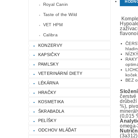
HODN
Royal Canin
Taste of the Wild
Komplet
Hypoale
VET HPM
zažívac
flavonoi
Calibra
ČERST
KONZERVY
hladin
NÍZKÝ
KAPSIČKY
RAKYT
PAMLSKY
optim
LICHO
VETERINÁRNÍ DIETY
koček.
BEZ o
LÉKÁRNA
Složení
HRAČKY
čerstvé
drůbeží 
KOSMETIKA
%), piv
minerál
ŠKRABADLA
(0,015 
PELÍŠKY
Analyti
omega-3
ODCHOV MLÁĎAT
Nutričn
(3a312)