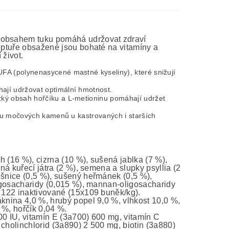
m obsahem tuku pomáhá udržovat zdraví
ceptuře obsažené jsou bohaté na vitamíny a
 život.
A (polynenasycené mastné kyseliny), které snižují
jí udržovat optimální hmotnost.
ý obsah hořčíku a L-metioninu pomáhají udržet
ku močových kamenů u kastrovaných i starších
 (16 %), cizrna (10 %), sušená jablka (7 %),
ná kuřecí játra (2 %), semena a slupky psyllia (2
išnice (0,5 %), sušený heřmánek (0,5 %),
oligosacharidy (0,015 %), mannan-oligosacharidy
– 122 inaktivované (15x109 buněk/kg).
áknina 4,0 %, hrubý popel 9,0 %, vlhkost 10,0 %,
 %, hořčík 0,04 %.
00 IU, vitamín E (3a700) 600 mg, vitamín C
 cholinchlorid (3a890) 2 500 mg, biotin (3a880)