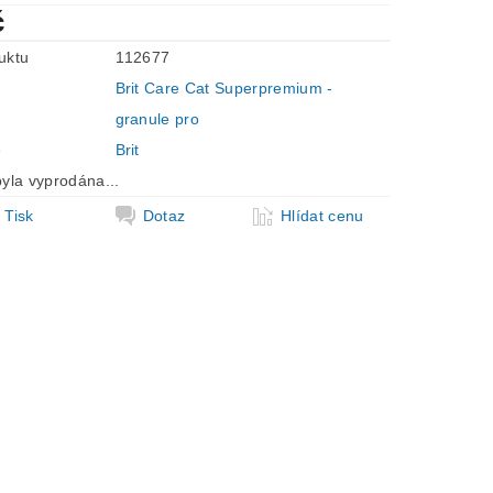
č
uktu
112677
Brit Care Cat Superpremium -
granule pro
e
Brit
yla vyprodána...
Tisk
Dotaz
Hlídat cenu