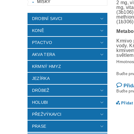
MISKY
2 mg, v
mg, vit
(3b106)
methion
DROBNÍ SAVCI
(1b306)
KONĚ
Metabol
Krmivo 
PTACTVO
vody. K
krmivem
AKVA TERA
světlem
Hmotnos
KRMNÝ HMYZ
Buďte prv
JEZÍRKA
Přid
DRŮBEŽ
Buďte prv
HOLUBI
Přidat
PŘEŽVÝKAVCI
PRASE