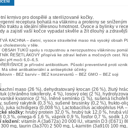
OCENÍ
ní krmivo pro dospělé a sterilizované kočky.
rgenní receptura bohatá na vlákninu a proteiny se snížený
ího traktu a ideální tělesnou hmotnost. Ovoce a bylinky v re
dy a zajistí vaší kočce vypadat skvěle a žít dlouhý a zdravější
VÁ KACHNA – dietní, vysoce stravitelné maso má vysoký obsah PUF
u cholesterolu v těle.
 OBSAH TUKŮ spolu s rozpustnou a nerozpustnou vlákninou pomáha
NÍK ŘEŠETLÁKOVÝ přispívá ke zdraví ledvin a močových cest. Nízk
ální pH moči 6,0–6,5.
ŘEŘIŠNICE je přírodní antibiotikum. Působí preventivně proti vzni
 Má silné antibakteriální a antiseptické účinky.
bilovin - BEZ barviv – BEZ konzervantů – BEZ GMO – BEZ soji
:
 kachní maso (26 %), dehydratovaný krocan (26 %), žlutý hrách
tuk (chráněno tokoferoly, 4 %), losový olej (2 %), hydrolyzova
ovarské kvasnice (2 %), lněné semínko (1 %), sušená lichořeř
y, sušený rakytník (0,3 %), sušené brusinky (0,2 %), frukto-
%), juka schidigera (0,008 %), Lactobacillus acidophilus HA 
cké složky:
hrubý protein 32,0 %, hrubý tuk 12,0 %, hrubá vl
 0,3 %, omega-6 1,6 %, vápník 0,9 %, fosfor 0,7 %, sodík 1,0
í složení:
vitamín A (3a672a) 20 000 IU, vitamín D3 (E671) 8
 300 mg, taurin (3a370) 2 500 mg, L-karnitin (3a910) 100 mg,