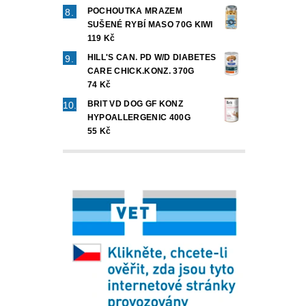
POCHOUTKA MRAZEM
SUŠENÉ RYBÍ MASO 70G KIWI
119 Kč
HILL'S CAN. PD W/D DIABETES
CARE CHICK.KONZ. 370G
74 Kč
BRIT VD DOG GF KONZ
HYPOALLERGENIC 400G
55 Kč