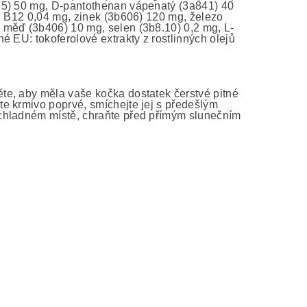
15) 50 mg, D-pantothenan vápenatý (3a841) 40
ín B12 0,04 mg, zinek (3b606) 120 mg, železo
 měď (3b406) 10 mg, selen (3b8.10) 0,2 mg, L-
é EU: tokoferolové extrakty z rostlinných olejů
te, aby měla vaše kočka dostatek čerstvé pitné
e krmivo poprvé, smíchejte jej s předešlým
 chladném místě, chraňte před přímým slunečním