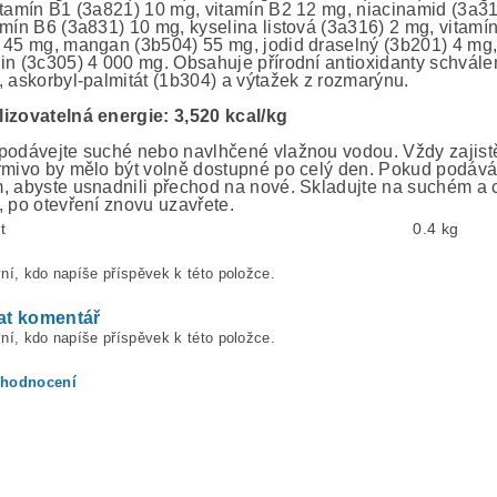
itamín B1 (3a821) 10 mg, vitamín B2 12 mg, niacinamid (3a3
amín B6 (3a831) 10 mg, kyselina listová (3a316) 2 mg, vitam
 45 mg, mangan (3b504) 55 mg, jodid draselný (3b201) 4 mg,
in (3c305) 4 000 mg. Obsahuje přírodní antioxidanty schválen
, askorbyl-palmitát (1b304) a výtažek z rozmarýnu.
izovatelná energie: 3,520 kcal/kg
podávejte suché nebo navlhčené vlažnou vodou. Vždy zajistě
rmivo by mělo být volně dostupné po celý den. Pokud podávát
, abyste usnadnili přechod na nové. Skladujte na suchém a
, po otevření znovu uzavřete.
t
0.4 kg
ní, kdo napíše příspěvek k této položce.
at komentář
ní, kdo napíše příspěvek k této položce.
 hodnocení