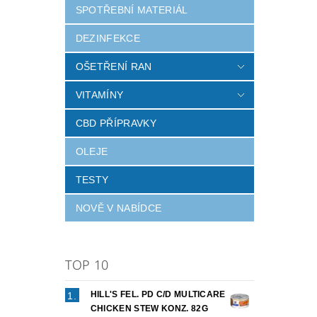
SPOTŘEBNÍ MATERIÁL
DEZINFEKCE
OŠETŘENÍ RAN
VITAMÍNY
Vlož
CBD PŘÍPRAVKY
OLEJE
TESTY
NOVĚ V NABÍDCE
TOP 10
HILL'S FEL. PD C/D MULTICARE
CHICKEN STEW KONZ. 82G