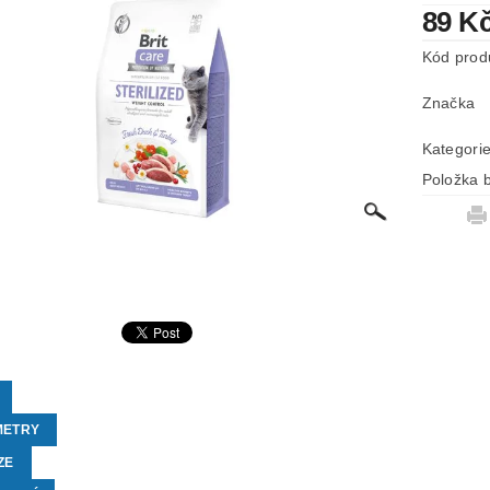
89 K
Kód prod
Značka
Kategori
Položka b
METRY
ZE