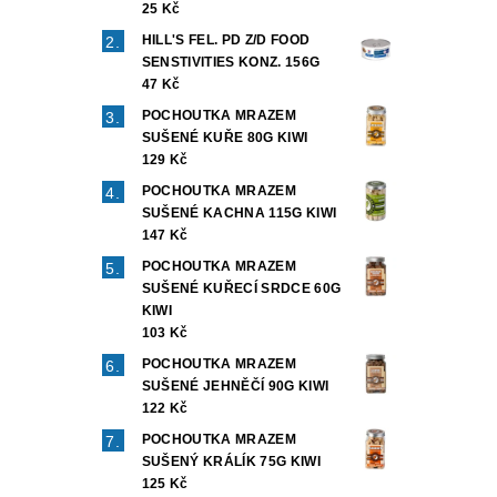
25 Kč
HILL'S FEL. PD Z/D FOOD
SENSTIVITIES KONZ. 156G
47 Kč
POCHOUTKA MRAZEM
SUŠENÉ KUŘE 80G KIWI
129 Kč
POCHOUTKA MRAZEM
SUŠENÉ KACHNA 115G KIWI
147 Kč
POCHOUTKA MRAZEM
SUŠENÉ KUŘECÍ SRDCE 60G
KIWI
103 Kč
POCHOUTKA MRAZEM
SUŠENÉ JEHNĚČÍ 90G KIWI
122 Kč
POCHOUTKA MRAZEM
SUŠENÝ KRÁLÍK 75G KIWI
125 Kč