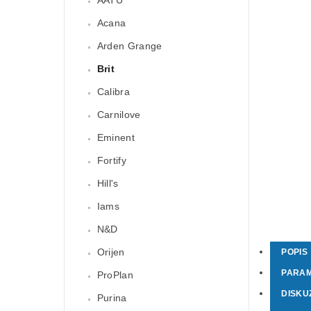
Acana
Arden Grange
Brit
Calibra
Carnilove
Eminent
Fortify
Hill's
Iams
N&D
Orijen
POPIS
PARA
ProPlan
DISKU
Purina