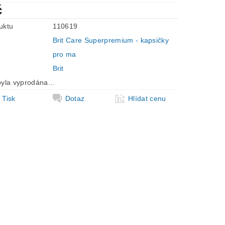
č
uktu
110619
Brit Care Superpremium - kapsičky
pro ma
e
Brit
yla vyprodána...
Tisk
Dotaz
Hlídat cenu