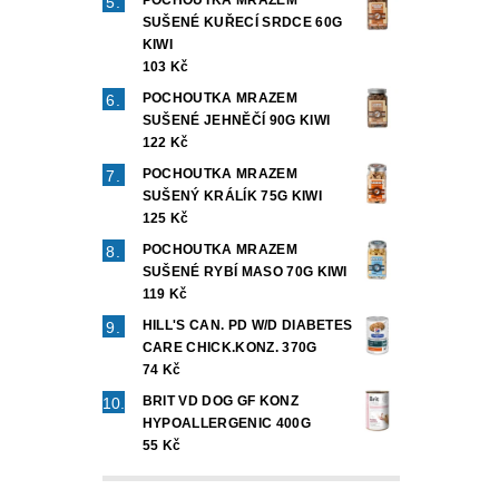
SUŠENÉ KUŘECÍ SRDCE 60G
KIWI
103 Kč
POCHOUTKA MRAZEM
SUŠENÉ JEHNĚČÍ 90G KIWI
122 Kč
POCHOUTKA MRAZEM
SUŠENÝ KRÁLÍK 75G KIWI
125 Kč
POCHOUTKA MRAZEM
SUŠENÉ RYBÍ MASO 70G KIWI
119 Kč
HILL'S CAN. PD W/D DIABETES
CARE CHICK.KONZ. 370G
74 Kč
BRIT VD DOG GF KONZ
HYPOALLERGENIC 400G
55 Kč