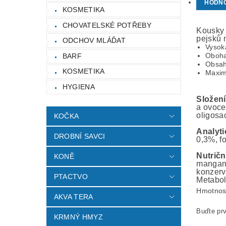
HODN
KOSMETIKA
CHOVATELSKÉ POTŘEBY
Kousky 
pejsků 
ODCHOV MLÁĎAT
Vysok
Oboha
BARF
Obsah
KOSMETIKA
Maxim
HYGIENA
Složení
a ovoce
oligosac
KOČKA
Analyti
DROBNÍ SAVCI
0,3%, f
Nutričn
KONĚ
mangan 
konzerv
PTACTVO
Metabol
Hmotnos
AKVA TERA
Buďte prv
KRMNÝ HMYZ