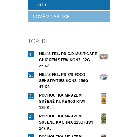
TESTY
NOVĚ V NABÍDCE
TOP 10
HILL'S FEL. PD C/D MULTICARE
CHICKEN STEW KONZ. 82G
25 Kč
HILL'S FEL. PD Z/D FOOD
SENSTIVITIES KONZ. 156G
47 Kč
POCHOUTKA MRAZEM
SUŠENÉ KUŘE 80G KIWI
129 Kč
POCHOUTKA MRAZEM
SUŠENÉ KACHNA 115G KIWI
147 Kč
POCHOUTKA MRAZEM