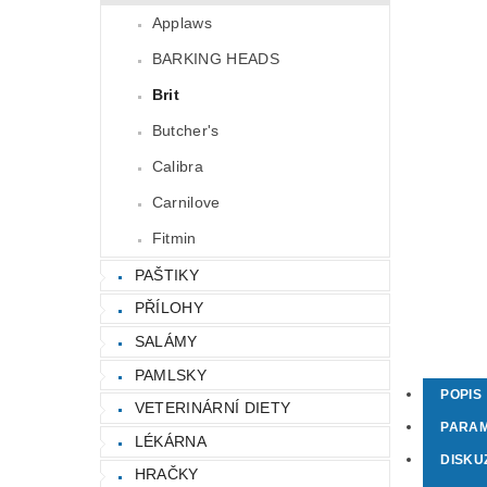
Applaws
BARKING HEADS
Brit
Butcher's
Calibra
Carnilove
Fitmin
PAŠTIKY
PŘÍLOHY
SALÁMY
PAMLSKY
POPIS
VETERINÁRNÍ DIETY
PARA
LÉKÁRNA
DISKU
HRAČKY