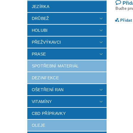
Přid
JEZÍRKA
Buďte prv
DRŮBEŽ
Přidat
HOLUBI
PŘEŽVÝKAVCI
PRASE
SPOTŘEBNÍ MATERIÁL
DEZINFEKCE
OŠETŘENÍ RAN
Vlož
VITAMÍNY
CBD PŘÍPRAVKY
OLEJE