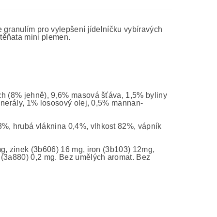
 granulím pro vylepšení jídelníčku vybíravých
těňata mini plemen.
ch (8% jehně), 9,6% masová šťáva, 1,5% byliny
minerály, 1% lososový olej, 0,5% mannan-
3%, hrubá vláknina 0,4%, vlhkost 82%, vápník
g, zinek (3b606) 16 mg, iron (3b103) 12mg,
n (3a880) 0,2 mg. Bez umělých aromat. Bez