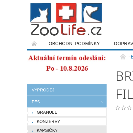
OBCHODNÍ PODMÍNKY
DOPRAV
ODSTOUPENÍ OD SMLOUVY
BR
FI
VÝPRODEJ
PES
GRANULE
KONZERVY
KAPSIČKY