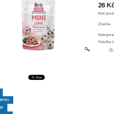
26 K
Kód prod
Značka
Kategori
Položka b
METRY
ZE