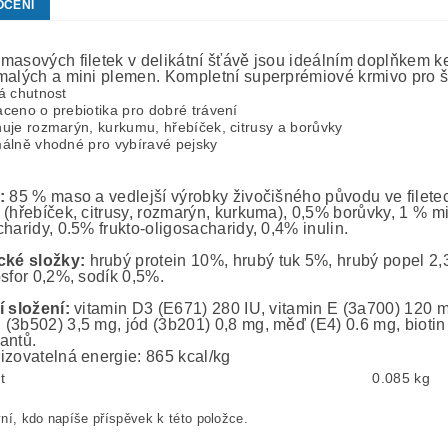
OCENÍ
masových filetek v delikátní šťávě jsou ideálním doplňkem ke
malých a mini plemen. Kompletní superprémiové krmivo pro š
á chutnost
ceno o prebiotika pro dobré trávení
uje rozmarýn, kurkumu, hřebíček, citrusy a borůvky
álně vhodné pro vybíravé pejsky
:
85 % maso a vedlejší výrobky živočišného původu ve filete
 (hřebíček, citrusy, rozmarýn, kurkuma), 0,5% borůvky, 1 % 
haridy, 0.5% frukto-oligosacharidy, 0,4% inulin.
cké složky:
hrubý protein 10%, hrubý tuk 5%, hrubý popel 2,
osfor 0,2%, sodík 0,5%.
í složení:
vitamin D3 (E671) 280 IU, vitamin E (3a700) 120 m
(3b502) 3,5 mg, jód (3b201) 0,8 mg, měď (E4) 0.6 mg, bioti
antů.
izovatelná energie: 865 kcal/kg
t
0.085 kg
ní, kdo napíše příspěvek k této položce.