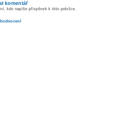
at komentář
ní, kdo napíše příspěvek k této položce.
 hodnocení
ením hodnocení souhlasíte s
podmínkami ochrany osobních údajů