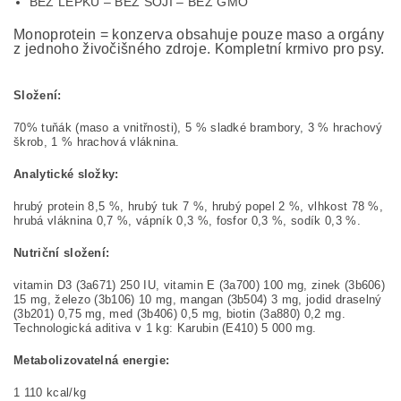
BEZ LEPKU – BEZ SOJI – BEZ GMO
Monoprotein = konzerva obsahuje pouze maso a orgány
z jednoho živočišného zdroje. Kompletní krmivo pro psy.
Složení:
70% tuňák (maso a vnitřnosti), 5 % sladké brambory, 3 % hrachový
škrob, 1 % hrachová vláknina.
Analytické složky:
hrubý protein 8,5 %, hrubý tuk 7 %, hrubý popel 2 %, vlhkost 78 %,
hrubá vláknina 0,7 %, vápník 0,3 %, fosfor 0,3 %, sodík 0,3 %.
Nutriční složení:
vitamin D3 (3a671) 250 IU, vitamin E (3a700) 100 mg, zinek (3b606)
15 mg, železo (3b106) 10 mg, mangan (3b504) 3 mg, jodid draselný
(3b201) 0,75 mg, med (3b406) 0,5 mg, biotin (3a880) 0,2 mg.
Technologická aditiva v 1 kg: Karubin (E410) 5 000 mg.
Metabolizovatelná energie:
1 110 kcal/kg