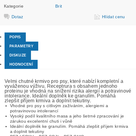
Kategorie
Brit
Dotaz
Hlídat cenu
POPIS
PARAMETRY
DISKUZE
HODNOCENÍ
Velmi chutné krmivo pro psy, které nabízí kompletní a
vyváženou výživu. Receptrura s obsahem jednoho
proteinu je vhodná na snížení rizika alergií a potravinové
intolerance. Ideální doplněk ke granulím. Pomáhá
zlepšit příjem krmiva a doplnit tekutiny.
Vhodné pro psy s citlivým zažíváním, alergiemi a
potravinovou intolerancí
Vysoký podíl kvalitního masa a jeho šetrné zpracování je
zárukou excelentní chuti i vůně
Ideální doplněk ke granulím. Pomáhá zlepšit příjem krmiva
a doplnit tekutiny