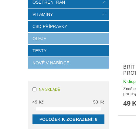
OŠETŘENÍ RAN
VITAMÍNY
CBD PŘÍPRAVKY
OLEJE
TESTY
NOVĚ V NABÍDCE
BRIT
PROT
K disp
Značk
NA SKLADĚ
pro ps
49 
49
Kč
50
Kč
POLOŽEK K ZOBRAZENÍ:
8