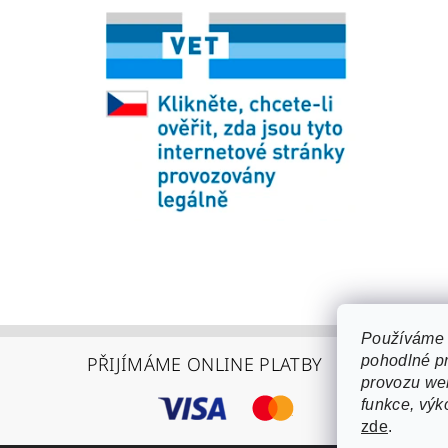
Používáme 
pohodlné pr
PŘIJÍMÁME ONLINE PLATBY
provozu web
funkce, výk
zde
.