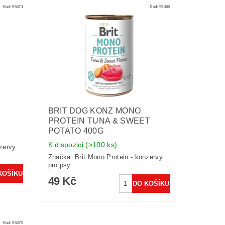
Kód:
95471
Kód:
95465
BRIT DOG KONZ MONO
PROTEIN TUNA & SWEET
POTATO 400G
K dispozici
(>100 ks)
nzervy
Značka:
Brit Mono Protein - konzervy
pro psy
49 Kč
Kód:
95470