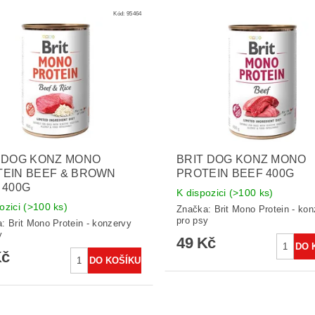
Kód:
95464
 DOG KONZ MONO
BRIT DOG KONZ MONO
EIN BEEF & BROWN
PROTEIN BEEF 400G
 400G
K dispozici
(>100 ks)
ozici
(>100 ks)
Značka:
Brit Mono Protein - ko
pro psy
a:
Brit Mono Protein - konzervy
y
49 Kč
Kč