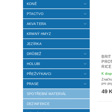
KONĚ
PTACTVO
AKVA TERA
KRMNÝ HMYZ
JEZÍRKA
DRŮBEŽ
BRIT
PROT
HOLUBI
RICE
K disp
PŘEŽVÝKAVCI
Značk
pro ps
PRASE
49 
SPOTŘEBNÍ MATERIÁL
DEZINFEKCE