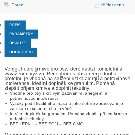
Dotaz
Hlídat cenu
POPIS
PARAMETRY
DISKUZE
HODNOCENÍ
Velmi chutné krmivo pro psy, které nabízí kompletní a
vyváženou výživu. Receptrura s obsahem jednoho
proteinu je vhodná na snížení rizika alergií a potravinové
intolerance. Ideální doplněk ke granulím. Pomáhá
zlepšit příjem krmiva a doplnit tekutiny.
Vhodné pro psy s citlivým zažíváním, alergiemi a
potravinovou intolerancí
Vysoký podíl kvalitního masa a jeho šetrné zpracování je
zárukou excelentní chuti i vůně
Ideální doplněk ke granulím. Pomáhá zlepšit příjem krmiva
a doplnit tekutiny
BEZ LEPKU – BEZ SOJI – BEZ GMO
Monoprotein = konzerva obsahuje pouze maso a orgány