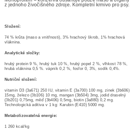
z jednoho živočišného zdroje. Kompletní krmivo pro psy.
Složení:
74 % krůta (maso a vnitřnosti), 3% hrachový škrob, 1% hrachová
vláknina.
Analytické složky:
hrubý protein 9 %, hrubý tuk 10 %, hrubý popel 2 %, vlhkost 78 %,
hrubá vláknina 0,5 %. vápník 0,2 %, fosfor 0, 3%, sodík 0,4%.
Nutriční složení:
vitamin D3 (3a671) 250 IU, vitamin E (3a700) 100 mg, zinek (3b606)
15mg, železo (3b106) 10 mg, mangan (3b504) 3mg, jodid draselný
(3b201) 0,75mg, měď (3b406) 0,5mg, biotin (3a880) 0,2 mg.
Technologická aditiva v 1 kg: Karubin (E410) 5000 mg.
Metabolizovatelná energie:
1 260 kcal/kg