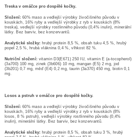
Treska v omáčce pro dospělé kočky.
Složení:
60% maso a vedlejší výrobky živočišného původu v
kouskách, 16% ryby a vedlejší výrobky z ryb v kouskách (8%
treska), vedlejší výrobky rostlinného původu (0,4% inulin), minerální
látky. Bez barviv, bez konzervantů.
Analytické složky:
hrubý protein 8,5 %, obsah tuku 4,5 %, hrubý
popel 2,5 %, hrubá vláknina 0,4 %, vlhkost 82 %.
Nutriční složení:
vitamin D3(E671) 250 IU, vitamin E (a-tocopherol)
(3a700) 100 mg, zinek (3b606) 10 mg, mangan (E5) 2 mg, jod
(3b201) 0,7 mg, měď (E4) 0,2 mg, taurin (3a370) 450 mg, biotin 0,1
mg.
Losos a pstruh v omáčce pro dospělé kočky.
Složení:
60% maso a vedlejší výrobky živočišného původu v
kouskách, 16% ryby a vedlejší výrobky z ryb v kouskách (8%
losos, 8 % pstruh), vedlejší výrobky rostlinného původu (0,4%
inulin), minerální látky. Bez barviv, bez konzervantů.
Analytické složky:
hrubý protein 8,5 %, obsah tuku 3 %, hrubý