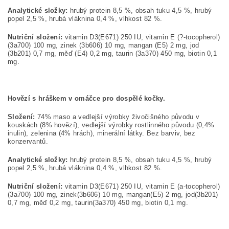
Analytické složky:
hrubý protein 8,5 %, obsah tuku 4,5 %, hrubý
popel 2,5 %, hrubá vláknina 0,4 %, vlhkost 82 %.
Nutriční složení:
vitamin D3(E671) 250 IU, vitamin E (?-tocopherol)
(3a700) 100 mg, zinek (3b606) 10 mg, mangan (E5) 2 mg, jod
(3b201) 0,7 mg, měď (E4) 0,2 mg, taurin (3a370) 450 mg, biotin 0,1
mg.
Hovězí s hráškem v omáčce pro dospělé kočky.
Složení:
74% maso a vedlejší výrobky živočišného původu v
kouskách (8% hovězí), vedlejší výrobky rostlinného původu (0,4%
inulin), zelenina (4% hrách), minerální látky. Bez barviv, bez
konzervantů.
Analytické složky:
hrubý protein 8,5 %, obsah tuku 4,5 %, hrubý
popel 2,5 %, hrubá vláknina 0,4 %, vlhkost 82 %.
Nutriční složení:
vitamin D3(E671) 250 IU, vitamin E (a-tocopherol)
(3a700) 100 mg, zinek(3b606) 10 mg, mangan(E5) 2 mg, jod(3b201)
0,7 mg, měď 0,2 mg, taurin(3a370) 450 mg, biotin 0,1 mg.