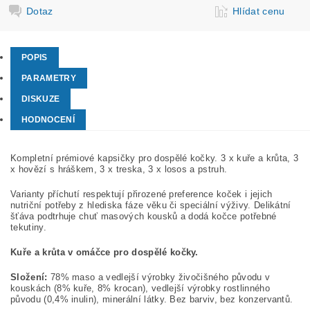
Dotaz
Hlídat cenu
POPIS
PARAMETRY
DISKUZE
HODNOCENÍ
Kompletní prémiové kapsičky pro dospělé kočky. 3 x kuře a krůta, 3
x hovězí s hráškem, 3 x treska, 3 x losos a pstruh.
Varianty příchutí respektují přirozené preference koček i jejich
nutriční potřeby z hlediska fáze věku či speciální výživy. Delikátní
šťáva podtrhuje chuť masových kousků a dodá kočce potřebné
tekutiny.
Kuře a krůta v omáčce pro dospělé kočky.
Složení:
78% maso a vedlejší výrobky živočišného původu v
kouskách (8% kuře, 8% krocan), vedlejší výrobky rostlinného
původu (0,4% inulin), minerální látky. Bez barviv, bez konzervantů.