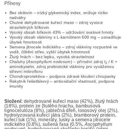
Přínosy
Bez obilovin – nízký glykemický index, snižuje riziko
nadváhy
Chutné dehydrované kuřecí maso – zdroj vysoce
stravitelných bílkovin
Vysoký obsah bílkovin 43% – udržování svalové hmoty
Vysoký obsah vlákniny s L-karnitinem 600 mg – usnadňuje
úbytek hmotnosti
Semena jitrocele indického – zdroj vlákniny rozpustné ve
vodě, čištění střev, vyšší úbytek hmotnosti
Žlutý hrách – bez lepku, vysoká stravitelnost
Chaluhy (
Ascophyllum nodosum
) – přírodní zdroj I
/ K +
2
aminokyselin, zdroj prebiotické vlákniny pro vyváženou
střevní mikrofloru
Chondroprotektiva – podpora zdravé kloubní chrupavky
Rakytník řešetlákový – antioxidační vlastnosti, podpora
imunity
Složení:
dehydrované kuřecí maso (42%), žlutý hrách
(18%), protein ze žlutého hrachu, bambusová
lignocelulóza (8%), jablečná dřeň, lososový olej (2%),
hydrolyzovaná kuřecí játra (2%), bramborový protein,
kuřecí tuk (1%), minerály, lusky a semena jitrocele
indického (0.8%), sušená řasa (0.5%,
Ascophyllum
nodosum
), hydrolyzované skořápky korýšů (zdroj