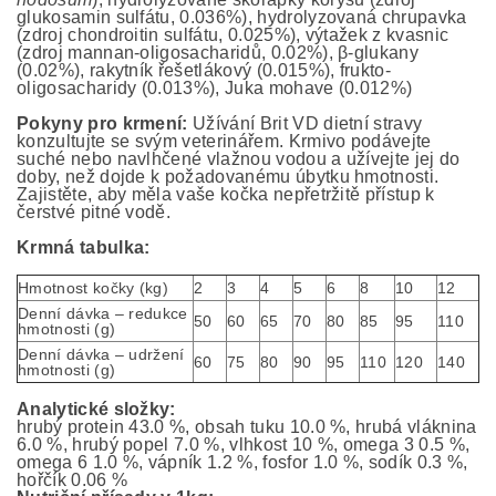
glukosamin sulfátu, 0.036%), hydrolyzovaná chrupavka
(zdroj chondroitin sulfátu, 0.025%), výtažek z kvasnic
(zdroj mannan-oligosacharidů, 0.02%), β-glukany
(0.02%), rakytník řešetlákový (0.015%), frukto-
oligosacharidy (0.013%), Juka mohave (0.012%)
Pokyny pro krmení:
Užívání Brit VD dietní stravy
konzultujte se svým veterinářem. Krmivo podávejte
suché nebo navlhčené vlažnou vodou a užívejte jej do
doby, než dojde k požadovanému úbytku hmotnosti.
Zajistěte, aby měla vaše kočka nepřetržitě přístup k
čerstvé pitné vodě.
Krmná tabulka:
Hmotnost kočky (kg)
2
3
4
5
6
8
10
12
Denní dávka – redukce
50
60
65
70
80
85
95
110
hmotnosti (g)
Denní dávka – udržení
60
75
80
90
95
110
120
140
hmotnosti (g)
Analytické složky:
hrubý protein 43.0 %, obsah tuku 10.0 %, hrubá vláknina
6.0 %, hrubý popel 7.0 %, vlhkost 10 %, omega 3 0.5 %,
omega 6 1.0 %, vápník 1.2 %, fosfor 1.0 %, sodík 0.3 %,
hořčík 0.06 %