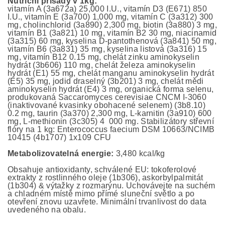
Nutriční přísady v 1kg:
vitamín A (3a672a) 25,000 I.U., vitamín D3 (E671) 850
I.U., vitamín E (3a700) 1,000 mg, vitamín C (3a312) 300
mg, cholinchlorid (3a890) 2,300 mg, biotin (3a880) 3 mg,
vitamín B1 (3a821) 10 mg, vitamín B2 30 mg, niacinamid
(3a315) 60 mg, kyselina D-pantothenová (3a841) 50 mg,
vitamín B6 (3a831) 35 mg, kyselina listová (3a316) 15
mg, vitamín B12 0.15 mg, chelát zinku aminokyselin
hydrát (3b606) 110 mg, chelát železa aminokyselin
hydrát (E1) 55 mg, chelát manganu aminokyselin hydrát
(E5) 35 mg, jodid draselný (3b201) 3 mg, chelát mědi
aminokyselin hydrát (E4) 3 mg, organická forma selenu,
produkovaná Saccaromyces cerevisiae CNCM I-3060
(inaktivované kvasinky obohacené selenem) (3b8.10)
0.2 mg, taurin (3a370) 2,300 mg, L-karnitin (3a910) 600
mg, L-methionin (3c305) 4 000 mg. Stabilizátory střevní
flóry na 1 kg: Enterococcus faecium DSM 10663/NCIMB
10415 (4b1707) 1x109 CFU
Metabolizovatelná energie:
3,480 kcal/kg
Obsahuje antioxidanty, schválené EU: tokoferolové
extrakty z rostlinného oleje (1b306), askorbylpalmitát
(1b304) & výtažky z rozmarýnu. Uchovávejte na suchém
a chladném místě mimo přímé sluneční světlo a po
otevření znovu uzavřete. Minimální trvanlivost do data
uvedeného na obalu.