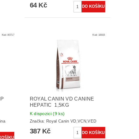
64 Kč
Kód:
80717
Kód:
18815
HP
ROYAL CANIN VD CANINE
HEPATIC 1,5KG
K dispozici
(9 ks)
ina
Značka:
Royal Canin VD,VCN,VED
387 Kč