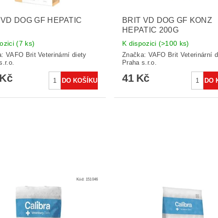
 VD DOG GF HEPATIC
BRIT VD DOG GF KONZ
HEPATIC 200G
ozici
(7 ks)
K dispozici
(>100 ks)
a:
VAFO Brit Veterinární diety
Značka:
VAFO Brit Veterinární d
.r.o.
Praha s.r.o.
 Kč
41 Kč
Kód:
151046