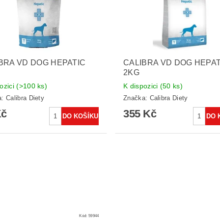
BRA VD DOG HEPATIC
CALIBRA VD DOG HEPAT
2KG
ozici
(>100 ks)
K dispozici
(50 ks)
a:
Calibra Diety
Značka:
Calibra Diety
Kč
355 Kč
Kód:
59944