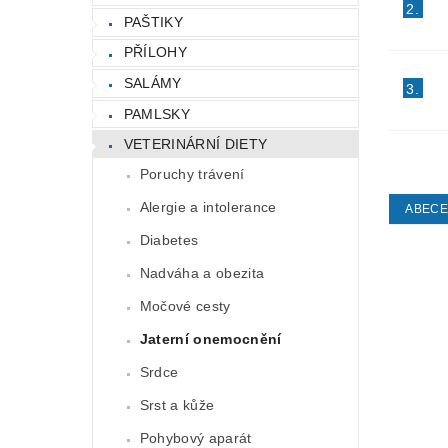
2.
PAŠTIKY
PŘÍLOHY
SALÁMY
3.
PAMLSKY
VETERINÁRNÍ DIETY
Poruchy trávení
Alergie a intolerance
ABEC
Diabetes
Nadváha a obezita
Močové cesty
Jaterní onemocnění
Srdce
Srst a kůže
Pohybový aparát