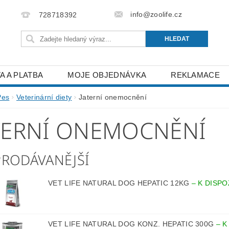
info@zoolife.cz
728718392
A A PLATBA
MOJE OBJEDNÁVKA
REKLAMACE
Pes
Veterinární diety
Jaterní onemocnění
TERNÍ ONEMOCNĚNÍ
PRODÁVANĚJŠÍ
VET LIFE NATURAL DOG HEPATIC 12KG
–
K DISPO
VET LIFE NATURAL DOG KONZ. HEPATIC 300G
–
K