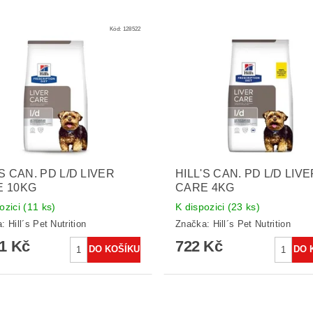
Kód:
128522
'S CAN. PD L/D LIVER
HILL'S CAN. PD L/D LIV
E 10KG
CARE 4KG
ozici
(11 ks)
K dispozici
(23 ks)
a:
Hill´s Pet Nutrition
Značka:
Hill´s Pet Nutrition
41 Kč
722 Kč