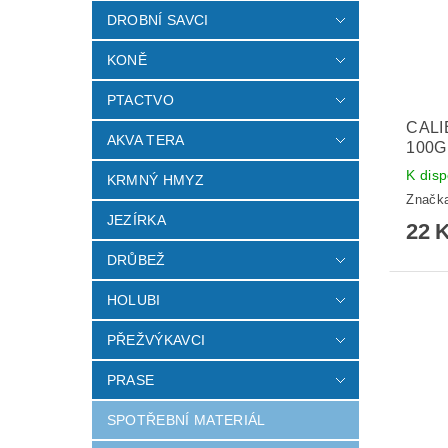
DROBNÍ SAVCI
KONĚ
PTACTVO
CALI
AKVA TERA
100G
K disp
KRMNÝ HMYZ
Značk
JEZÍRKA
22 
DRŮBEŽ
HOLUBI
PŘEŽVÝKAVCI
PRASE
SPOTŘEBNÍ MATERIÁL