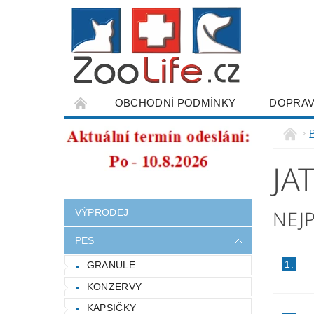
OBCHODNÍ PODMÍNKY
DOPRAV
ODSTOUPENÍ OD SMLOUVY
JA
NEJ
VÝPRODEJ
PES
1.
GRANULE
KONZERVY
KAPSIČKY