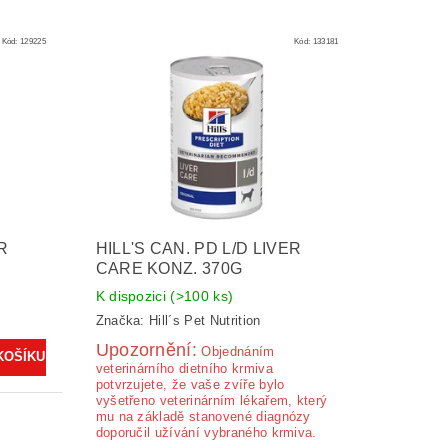
Kód:
129225
Kód:
133181
ER
HILL'S CAN. PD L/D LIVER
CARE KONZ. 370G
K dispozici
(>100 ks)
Značka:
Hill´s Pet Nutrition
Upozornění:
Ob­jednáním
veterinárního dietního krmiva
potvrzujete, že vaše zvíře bylo
vyšetřeno veterinárním lékařem, který
mu na základě stanovené diagnózy
doporučil užívání vybraného krmiva.