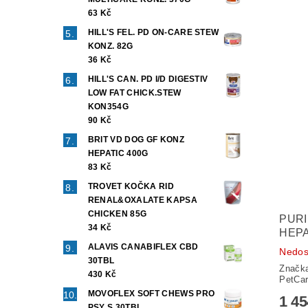
63 Kč
HILL'S FEL. PD ON-CARE STEW
KONZ. 82G
36 Kč
HILL'S CAN. PD I/D DIGESTIV
LOW FAT CHICK.STEW
KON354G
90 Kč
BRIT VD DOG GF KONZ
HEPATIC 400G
83 Kč
TROVET KOČKA RID
RENAL&OXALATE KAPSA
CHICKEN 85G
PURI
34 Kč
HEPA
ALAVIS CANABIFLEX CBD
Nedos
30TBL
Značk
430 Kč
PetCa
MOVOFLEX SOFT CHEWS PRO
1 4
PSY S 30TBL