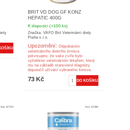
BRIT VD DOG GF KONZ
HEPATIC 400G
K dispozici
(>100 ks)
iety
Značka:
VAFO Brit Veterinární diety
Praha s.r.o.
Upozornění:
Ob­jednáním
veterinárního dietního krmiva
potvrzujete, že vaše zvíře bylo
vyšetřeno veterinárním lékařem, který
mu na základě stanovené diagnózy
doporučil užívání vybraného krmiva.
73 Kč
Kód:
107763
Kód:
127860