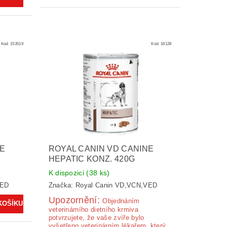
Kód:
153519
Kód:
16128
NE
ROYAL CANIN VD CANINE
HEPATIC KONZ. 420G
K dispozici
(38 ks)
VED
Značka:
Royal Canin VD,VCN,VED
Upozornění:
Ob­jednáním
veterinárního dietního krmiva
potvrzujete, že vaše zvíře bylo
vyšetřeno veterinárním lékařem, který