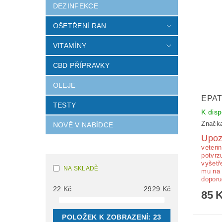
DEZINFEKCE
OŠETŘENÍ RAN
VITAMÍNY
CBD PŘÍPRAVKY
OLEJE
EPAT
TESTY
K disp
Značk
NOVĚ V NABÍDCE
Upoz
veteri
potvrz
vyšetř
NA SKLADĚ
mu na 
doporu
22
Kč
2929
Kč
85 
POLOŽEK K ZOBRAZENÍ:
23