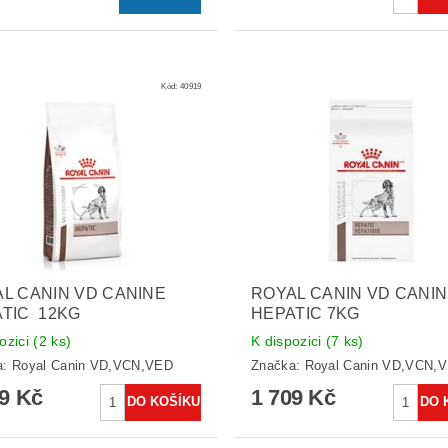
Kód:
40919
L CANIN VD CANINE
ROYAL CANIN VD CANI
TIC 12KG
HEPATIC 7KG
ozici
(2 ks)
K dispozici
(7 ks)
a:
Royal Canin VD,VCN,VED
Značka:
Royal Canin VD,VCN,
29 Kč
1 709 Kč