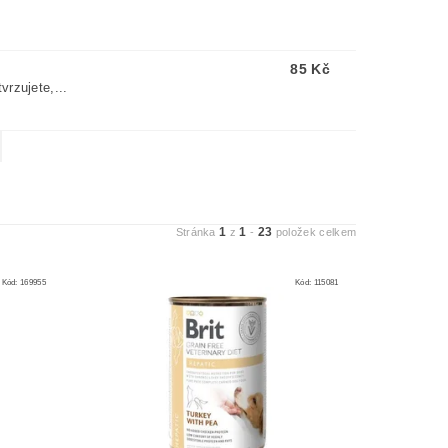
85 Kč
vrzujete,...
1
1
23
Stránka
z
-
položek celkem
Kód:
169955
Kód:
115081