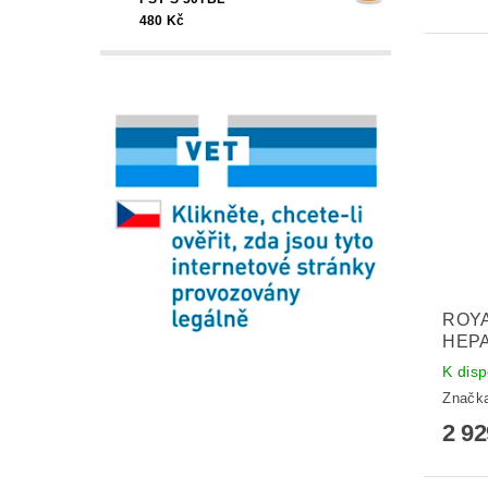
480 Kč
ROYA
HEPA
K disp
Značk
2 9