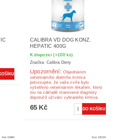
IC
CALIBRA VD DOG KONZ.
HEPATIC 400G
K dispozici
(>100 ks)
Značka:
Calibra Diety
Upozornění:
Ob­jednáním
veterinárního dietního krmiva
potvrzujete, že vaše zvíře bylo
vyšetřeno veterinárním lékařem, který
mu na základě stanovené diagnózy
doporučil užívání vybraného krmiva.
65 Kč
Kód:
62886
Kód:
129224