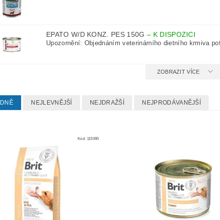
EPATO W/D KONZ. PES 150G
–
K DISPOZICI
Upozornění: Ob­jednáním veterinárního dietního krmiva pot
ZOBRAZIT VÍCE
EDNĚ
NEJLEVNĚJŠÍ
NEJDRAŽŠÍ
NEJPRODÁVANĚJŠÍ
Kód:
115095