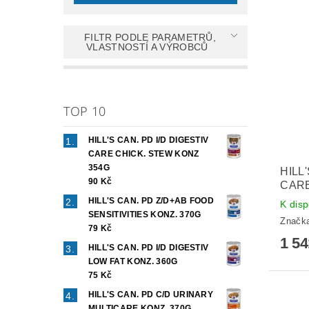
FILTR PODLE PARAMETRŮ,
VLASTNOSTÍ A VÝROBCŮ
TOP 10
HILL'S CAN. PD I/D DIGESTIV
CARE CHICK. STEW KONZ
354G
HILL
90 Kč
CAR
HILL'S CAN. PD Z/D+AB FOOD
K disp
SENSITIVITIES KONZ. 370G
Značk
79 Kč
1 5
HILL'S CAN. PD I/D DIGESTIV
LOW FAT KONZ. 360G
75 Kč
HILL'S CAN. PD C/D URINARY
MULTICARE KONZ. 370G