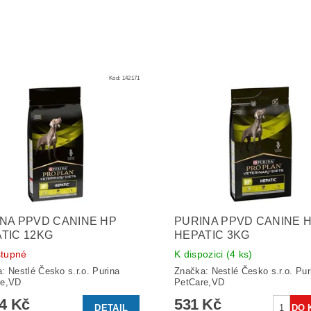
Kód:
142171
NA PPVD CANINE HP
PURINA PPVD CANINE 
TIC 12KG
HEPATIC 3KG
tupné
K dispozici
(4 ks)
a:
Nestlé Česko s.r.o. Purina
Značka:
Nestlé Česko s.r.o. Pur
re,VD
PetCare,VD
54 Kč
531 Kč
DETAIL