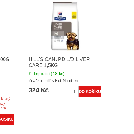
400G
HILL'S CAN. PD L/D LIVER
CARE 1,5KG
K dispozici
(18 ks)
Značka:
Hill´s Pet Nutrition
324 Kč
 který
ózy
iva.