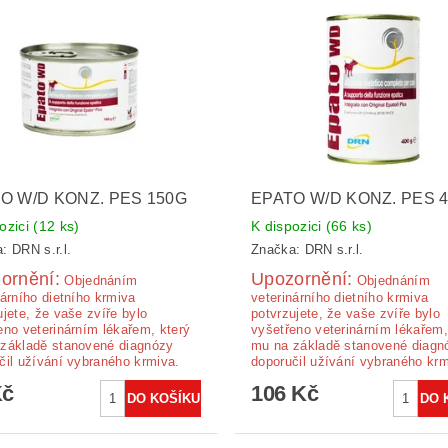
O W/D KONZ. PES 150G
EPATO W/D KONZ. PES 
ozici
(12 ks)
K dispozici
(66 ks)
a:
DRN s.r.l.
Značka:
DRN s.r.l.
ornění:
Upozornění:
Ob­jednáním
Ob­jednáním
nárního dietního krmiva
veterinárního dietního krmiva
ujete, že vaše zvíře bylo
potvrzujete, že vaše zvíře bylo
eno veterinárním lékařem, který
vyšetřeno veterinárním lékařem,
základě stanovené diagnózy
mu na základě stanovené diagn
čil užívání vybraného krmiva.
doporučil užívání vybraného krm
Kč
106 Kč