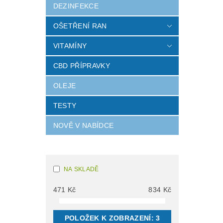
DEZINFEKCE
OŠETŘENÍ RAN
VITAMÍNY
CBD PŘÍPRAVKY
OLEJE
TESTY
NOVĚ V NABÍDCE
NA SKLADĚ
471
Kč
834
Kč
POLOŽEK K ZOBRAZENÍ:
3