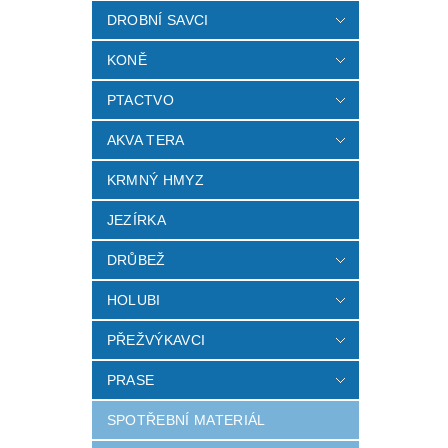
DROBNÍ SAVCI
KONĚ
PTACTVO
AKVA TERA
KRMNÝ HMYZ
JEZÍRKA
DRŮBEŽ
HOLUBI
PŘEŽVÝKAVCI
PRASE
SPOTŘEBNÍ MATERIÁL