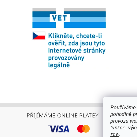
Používáme 
PŘIJÍMÁME ONLINE PLATBY
pohodlné pr
provozu web
funkce, výk
zde
.