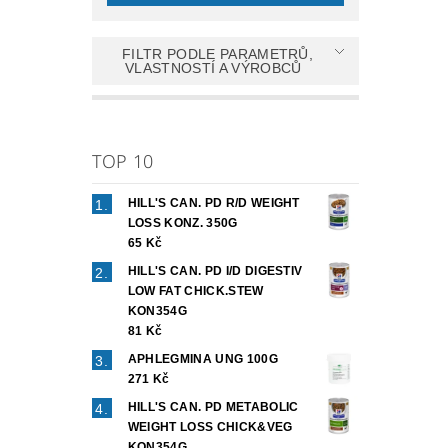
FILTR PODLE PARAMETRŮ,
VLASTNOSTÍ A VÝROBCŮ
TOP 10
HILL'S CAN. PD R/D WEIGHT
LOSS KONZ. 350G
65 Kč
HILL'S CAN. PD I/D DIGESTIV
LOW FAT CHICK.STEW
KON354G
81 Kč
APHLEGMINA UNG 100G
271 Kč
HILL'S CAN. PD METABOLIC
WEIGHT LOSS CHICK&VEG
KON354G