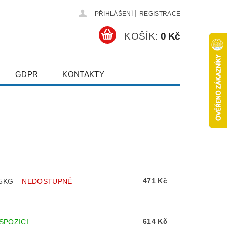
|
PŘIHLÁŠENÍ
REGISTRACE
KOŠÍK:
0 Kč
GDPR
KONTAKTY
471 Kč
,5KG
–
NEDOSTUPNÉ
614 Kč
ISPOZICI