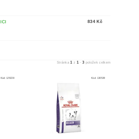
834 Kč
ICI
1
1
3
Stránka
z
-
položek celkem
Kód:
129228
Kód:
130539