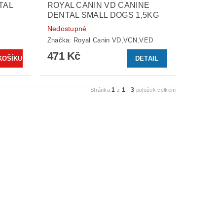
TAL
ROYAL CANIN VD CANINE
DENTAL SMALL DOGS 1,5KG
Nedostupné
Značka:
Royal Canin VD,VCN,VED
471 Kč
DETAIL
1
1
3
Stránka
z
-
položek celkem