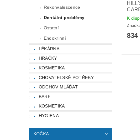
HILL
Rekonvalescence
CAR
Dentální problémy
K disp
Značk
Ostatní
834
Endokrinní
LÉKÁRNA
HRAČKY
KOSMETIKA
CHOVATELSKÉ POTŘEBY
ODCHOV MLÁĎAT
BARF
KOSMETIKA
HYGIENA
KOČKA