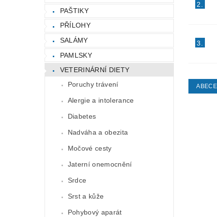
2.
PAŠTIKY
PŘÍLOHY
SALÁMY
3.
PAMLSKY
VETERINÁRNÍ DIETY
Poruchy trávení
ABEC
Alergie a intolerance
Diabetes
Nadváha a obezita
Močové cesty
Jaterní onemocnění
Srdce
Srst a kůže
Pohybový aparát