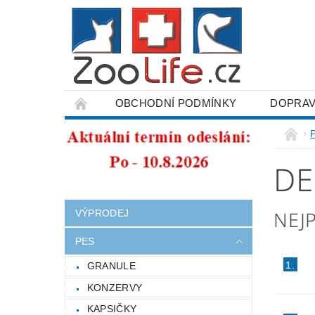
OBCHODNÍ PODMÍNKY
DOPRAV
ODSTOUPENÍ OD SMLOUVY
DE
NEJ
VÝPRODEJ
PES
1.
GRANULE
KONZERVY
KAPSIČKY