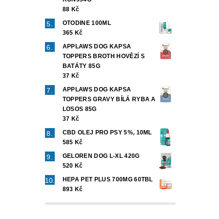
88 Kč
OTODINE 100ML
365 Kč
APPLAWS DOG KAPSA
TOPPERS BROTH HOVĚZÍ S
BATÁTY 85G
37 Kč
APPLAWS DOG KAPSA
TOPPERS GRAVY BÍLÁ RYBA A
LOSOS 85G
37 Kč
CBD OLEJ PRO PSY 5%, 10ML
585 Kč
GELOREN DOG L-XL 420G
520 Kč
HEPA PET PLUS 700MG 60TBL
893 Kč