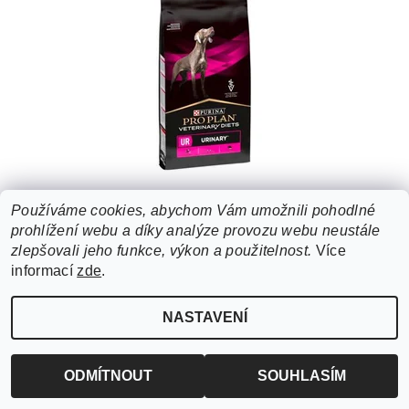
PURINA PPVD CANINE UR URINARY 12KG
Používáme cookies, abychom Vám umožnili pohodlné
1 956 Kč
prohlížení webu a díky analýze provozu webu neustále
zlepšovali jeho funkce, výkon a použitelnost.
Více
informací
zde
.
NASTAVENÍ
ODMÍTNOUT
SOUHLASÍM