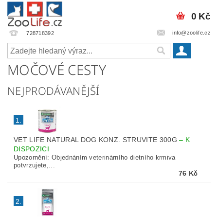
0 Kč
info@zoolife.cz
728718392
MOČOVÉ CESTY
NEJPRODÁVANĚJŠÍ
1.
VET LIFE NATURAL DOG KONZ. STRUVITE 300G
–
K
DISPOZICI
Upozornění: Ob­jednáním veterinárního dietního krmiva
potvrzujete,...
76 Kč
2.