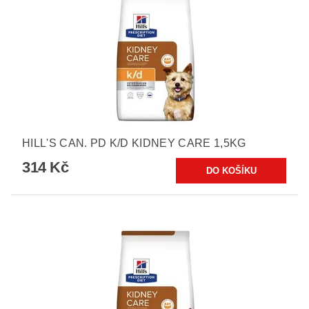
HILL'S CAN. PD K/D KIDNEY CARE 1,5KG
314 Kč