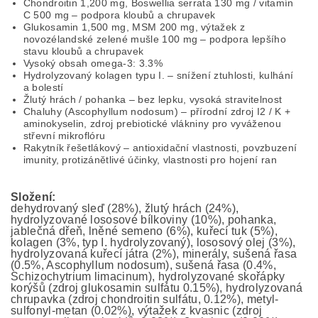
Chondroitin 1,200 mg, Boswellia serrata 130 mg / vitamín
C 500 mg – podpora kloubů a chrupavek
Glukosamin 1,500 mg, MSM 200 mg, výtažek z
novozélandské zelené mušle 100 mg – podpora lepšího
stavu kloubů a chrupavek
Vysoký obsah omega-3: 3.3%
Hydrolyzovaný kolagen typu I. – snížení ztuhlosti, kulhání
a bolestí
Žlutý hrách / pohanka – bez lepku, vysoká stravitelnost
Chaluhy (Ascophyllum nodosum) – přírodní zdroj I2 / K +
aminokyselin, zdroj prebiotické vlákniny pro vyváženou
střevní mikroflóru
Rakytník řešetlákový – antioxidační vlastnosti, povzbuzení
imunity, protizánětlivé účinky, vlastnosti pro hojení ran
Složení:
dehydrovaný sleď (28%), žlutý hrách (24%),
hydrolyzované lososové bílkoviny (10%), pohanka,
jablečná dřeň, lněné semeno (6%), kuřecí tuk (5%),
kolagen (3%, typ I. hydrolyzovaný), lososový olej (3%),
hydrolyzovaná kuřecí játra (2%), minerály, sušená řasa
(0.5%, Ascophyllum nodosum), sušená řasa (0.4%,
Schizochytrium limacinum), hydrolyzované skořápky
korýšů (zdroj glukosamin sulfátu 0.15%), hydrolyzovaná
chrupavka (zdroj chondroitin sulfátu, 0.12%), metyl-
sulfonyl-metan (0.02%), výtažek z kvasnic (zdroj