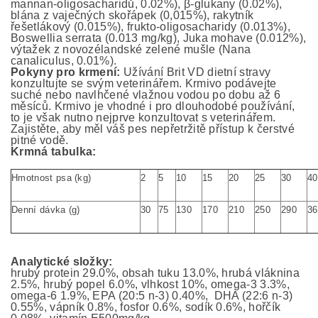
mannan-oligosacharidů, 0.02%), β-glukany (0.02%),
blána z vaječných skořápek (0,015%), rakytník
řešetlákový (0.015%), frukto-oligosacharidy (0.013%),
Boswellia serrata (0.013 mg/kg), Juka mohave (0.012%),
výtažek z novozélandské zelené mušle (Nana
canaliculus, 0.01%).
Pokyny pro krmení:
Užívání Brit VD dietní stravy
konzultujte se svým veterinářem. Krmivo podávejte
suché nebo navlhčené vlažnou vodou po dobu až 6
měsíců. Krmivo je vhodné i pro dlouhodobé používání,
to je však nutno nejprve konzultovat s veterinářem.
Zajistěte, aby měl váš pes nepřetržitě přístup k čerstvé
pitné vodě.
Krmná tabulka:
Hmotnost psa (kg)
2
5
10
15
20
25
30
40
Denní dávka (g)
30
75
130
170
210
250
290
36
Analytické složky:
hrubý protein 29.0%, obsah tuku 13.0%, hrubá vláknina
2.5%, hrubý popel 6.0%, vlhkost 10%, omega-3 3.3%,
omega-6 1.9%, EPA (20:5 n-3) 0.40%, DHA (22:6 n-3)
0.55%, vápník 0.8%, fosfor 0.6%, sodík 0.6%, hořčík