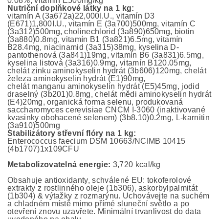
0.08%, vitamín E500mg/kg
Nutriční doplňkové látky na 1 kg:
vitamín A (3a672a)22,000I.U., vitamín D3
(E671)1,800I.U., vitamín E (3a700)500mg, vitamín C
(3a312)500mg, cholinechlorid (3a890)650mg, biotin
(3a880)0.8mg, vitamín B1 (3a821)6.5mg, vitamín
B28.4mg, niacinamid (3a315)38mg, kyselina D-
pantothenová (3a841)19mg, vitamín B6 (3a831)6.5mg,
kyselina listová (3a316)0.9mg, vitamín B120.05mg,
chelát zinku aminokyselin hydrát (3b606)120mg, chelát
železa aminokyselin hydrát (E1)90mg,
chelát manganu aminokyselin hydrát (E5)45mg, jodid
draselný (3b201)0.8mg, chelát mědi aminokyselin hydrát
(E4)20mg, organická forma selenu, produkovaná
saccharomyces cerevisiae CNCM I-3060 (inaktivované
kvasinky obohacené selenem) (3b8.10)0.2mg, L-karnitin
(3a910)500mg
Stabilizátory střevní flóry na 1 kg:
Enterococcus faecium DSM 10663/NCIMB 10415
(4b1707)1x109CFU
Metabolizovatelná energie:
3,720 kcal/kg
Obsahuje antioxidanty, schválené EU: tokoferolové
extrakty z rostlinného oleje (1b306), askorbylpalmitát
(1b304) & výtažky z rozmarýnu. Uchovávejte na suchém
a chladném místě mimo přímé sluneční světlo a po
otevření znovu uzavřete. Minimální trvanlivost do data