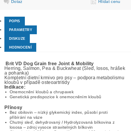
Dotaz
Hlídat cenu
POPIS
PARAMETRY
DISKUZE
HODNOCENÍ
Brit VD Dog Grain free Joint & Mobility
Herring, Salmon, Pea & Buckwheat (Sleď, losos, hrášek
a pohanka)
Kompletní dietní krmivo pro psy – podpora metabolismu
kloubů v případě osteoartritidy
Indikace:
Onemocnění kloubů a chrupavek
Genetická predispozice k onemocněním kloubů
Přínosy
Bez obilovin – nízký glykemický index, působí proti
přibírání na váze
Chutný sleď, dehydrovaný / Hydrolyzovaná bílkovina z
lososa – zdroj vysoce stravitelných bílkovin