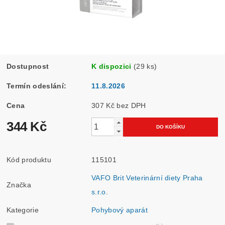
Dostupnost
K dispozici
(29 ks)
Termín odeslání:
11.8.2026
Cena
307 Kč bez DPH
344 Kč
Kód produktu
115101
VAFO Brit Veterinární diety Praha
Značka
s.r.o.
Kategorie
Pohybový aparát