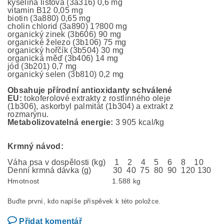
kyselina listová (3a316) 0,6 mg
vitamin B12 0,05 mg
biotin (3a880) 0,65 mg
cholin chlorid (3a890) 1?800 mg
organický zinek (3b606) 90 mg
organické železo (3b106) 75 mg
organický hořčík (3b504) 30 mg
organická měď (3b406) 14 mg
jód (3b201) 0,7 mg
organický selen (3b810) 0,2 mg
Obsahuje přírodní antioxidanty schválené
EU:
tokoferolové extrakty z rostlinného oleje
(1b306), askorbyl palmitát (1b304) a extrakt z
rozmarýnu.
Metabolizovatelná energie:
3 905 kcal/kg
Krmný návod:
Váha psa v dospělosti (kg) 1 2 4 5 6 8 10
Denní krmná dávka (g) 30 40 75 80 90 120 130
Hmotnost
1.588 kg
Buďte první, kdo napíše příspěvek k této položce.
Přidat komentář