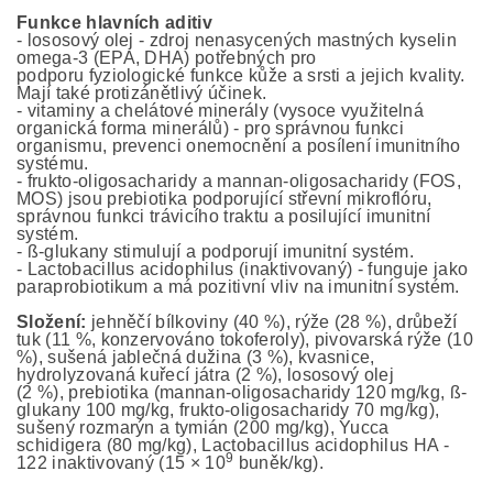
Funkce hlavních aditiv
- lososový olej - zdroj nenasycených mastných kyselin
omega-3 (EPA, DHA) potřebných pro
podporu fyziologické funkce kůže a srsti a jejich kvality.
Mají také protizánětlivý účinek.
- vitaminy a chelátové minerály (vysoce využitelná
organická forma minerálů) - pro správnou funkci
organismu, prevenci onemocnění a posílení imunitního
systému.
- frukto-oligosacharidy a mannan-oligosacharidy (FOS,
MOS) jsou prebiotika podporující střevní mikroflóru,
správnou funkci trávicího traktu a posilující imunitní
systém.
- ß-glukany stimulují a podporují imunitní systém.
- Lactobacillus acidophilus (inaktivovaný) - funguje jako
paraprobiotikum a má pozitivní vliv na imunitní systém.
Složení:
jehněčí bílkoviny (40 %), rýže (28 %), drůbeží
tuk (11 %, konzervováno tokoferoly), pivovarská rýže (10
%), sušená jablečná dužina (3 %), kvasnice,
hydrolyzovaná kuřecí játra (2 %), lososový olej
(2 %), prebiotika (mannan-oligosacharidy 120 mg/kg, ß-
glukany 100 mg/kg, frukto-oligosacharidy 70 mg/kg),
sušený rozmarýn a tymián (200 mg/kg), Yucca
schidigera (80 mg/kg), Lactobacillus acidophilus HA -
9
122 inaktivovaný (15 × 10
buněk/kg).