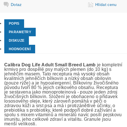
Dotaz
Hlídat cenu
POPIS
PARAMETRY
DISKUZE
HODNOCENÍ
Calibra Dog Life Adult Small Breed Lamb
je kompletní
krmivo pro dospělé psy malých plemen (do 10 kg) s
jehněčím masem. Tato receptura má vysoký obsah
kvalitních jehněčích bílkovin a nízký obsah obilovin
(pouze rýže) a je hypoalergenní. Bílkoviny živočišného
původu tvoří 80 % jejich celkového obsahu. Receptura
je sestavena jako monoproteinová - pouze jeden zdroj
živočišných bílkovin. Složení je obohaceno o přídavek
lososového oleje, který zároveň pomáhá v péči o
zdravou kůži a srst psa a má i protizánětlivé účinky, o
prebiotika s probiotiky, které podpoří dobré zažívání a
spolu s mixem vitaminů a minerálů navíc posílí pejskovu
imunitu, jeho celkové zdraví a vitalitu. Granule jsou
menší velikosti.