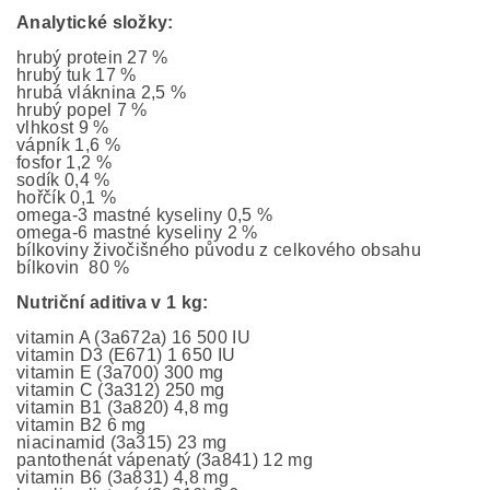
Analytické složky:
hrubý protein 27 %
hrubý tuk 17 %
hrubá vláknina 2,5 %
hrubý popel 7 %
vlhkost 9 %
vápník 1,6 %
fosfor 1,2 %
sodík 0,4 %
hořčík 0,1 %
omega-3 mastné kyseliny 0,5 %
omega-6 mastné kyseliny 2 %
bílkoviny živočišného původu z celkového obsahu
bílkovin 80 %
Nutriční aditiva v 1 kg:
vitamin A (3a672a) 16 500 IU
vitamin D3 (E671) 1 650 IU
vitamin E (3a700) 300 mg
vitamin C (3a312) 250 mg
vitamin B1 (3a820) 4,8 mg
vitamin B2 6 mg
niacinamid (3a315) 23 mg
pantothenát vápenatý (3a841) 12 mg
vitamin B6 (3a831) 4,8 mg